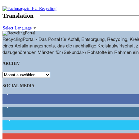
Translation
Select Language
▼
RecyclingPortal - Das Portal für Abfall, Entsorgung, Recycling, K
eines Abfallmanagements, das die nachhaltige Kreislaufwirtschaft zu
dazugehörenden Märkten für (Sekundär-) Rohstoffe im Rahmen eine
ARCHIV
ARCHIV
SOCIAL MEDIA
9,863
Fans
1,662
Follower
15,658
Follower
460
Abonnenten