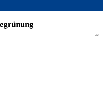
tbegrünung
761