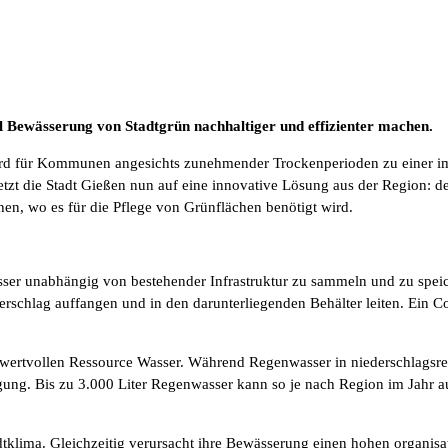
l Bewässerung von Stadtgrün nachhaltiger und effizienter machen.
 für Kommunen angesichts zunehmender Trockenperioden zu einer imme
 setzt die Stadt Gießen nun auf eine innovative Lösung aus der Region
hen, wo es für die Pflege von Grünflächen benötigt wird.
ser unabhängig von bestehender Infrastruktur zu sammeln und zu speic
schlag auffangen und in den darunterliegenden Behälter leiten. Ein Co
rtvollen Ressource Wasser. Während Regenwasser in niederschlagsreic
ung. Bis zu 3.000 Liter Regenwasser kann so je nach Region im Jahr
tklima. Gleichzeitig verursacht ihre Bewässerung einen hohen organisa