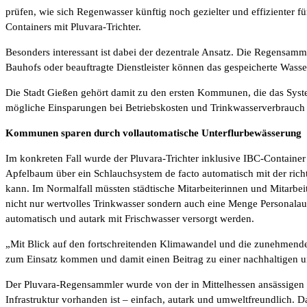
prüfen, wie sich Regenwasser künftig noch gezielter und effizienter fü
Containers mit Pluvara-Trichter.
Besonders interessant ist dabei der dezentrale Ansatz. Die Regensamml
Bauhofs oder beauftragte Dienstleister können das gespeicherte Wasse
Die Stadt Gießen gehört damit zu den ersten Kommunen, die das System 
mögliche Einsparungen bei Betriebskosten und Trinkwasserverbrauch
Kommunen sparen durch vollautomatische Unterflurbewässerung
Im konkreten Fall wurde der Pluvara-Trichter inklusive IBC-Containe
Apfelbaum über ein Schlauchsystem de facto automatisch mit der richt
kann. Im Normalfall müssten städtische Mitarbeiterinnen und Mitarbei
nicht nur wertvolles Trinkwasser sondern auch eine Menge Personalau
automatisch und autark mit Frischwasser versorgt werden.
„Mit Blick auf den fortschreitenden Klimawandel und die zunehmende
zum Einsatz kommen und damit einen Beitrag zu einer nachhaltigen un
Der Pluvara-Regensammler wurde von der in Mittelhessen ansässigen 
Infrastruktur vorhanden ist – einfach, autark und umweltfreundlich. D