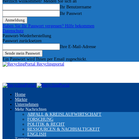
Herzlich willkommen! Melden Sie sich an
Ihr Benutzername
Ihr Passwort
Haben Sie Ihr Passwort vergessen? Hilfe bekommen
Datenschutz
Passwort-Wiederherstellung
Passwort zurücksetzen
Ihre E-Mail-Adresse
Ein Passwort wird Ihnen per Email zugeschickt.
Recyclingportal
Home
Märkte
Unternehmen
Mehr Nachrichten
ABFALL & KREISLAUFWIRTSCHAFT
FORSCHUNG
POLITIK & RECHT
RESSOURCEN & NACHHALTIGKEIT
ENGLISH