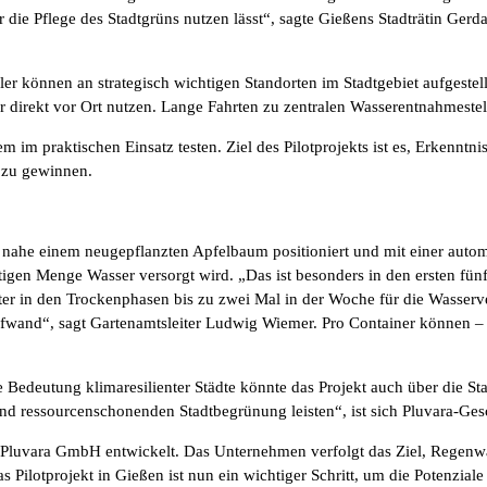
r die Pflege des Stadtgrüns nutzen lässt“, sagte Gießens Stadträtin Ger
er können an strategisch wichtigen Standorten im Stadtgebiet aufgestel
r direkt vor Ort nutzen. Lange Fahrten zu zentralen Wasserentnahmestell
im praktischen Einsatz testen. Ziel des Pilotprojekts ist es, Erkenntni
 zu gewinnen.
r nahe einem neugepflanzten Apfelbaum positioniert und mit einer auto
igen Menge Wasser versorgt wird. „Das ist besonders in den ersten fün
ter in den Trockenphasen bis zu zwei Mal in der Woche für die Wasserv
fwand“, sagt Gartenamtsleiter Ludwig Wiemer. Pro Container können – j
 Bedeutung klimaresilienter Städte könnte das Projekt auch über die S
d ressourcenschonenden Stadtbegrünung leisten“, ist sich Pluvara-Gesc
Pluvara GmbH entwickelt. Das Unternehmen verfolgt das Ziel, Regenwa
as Pilotprojekt in Gießen ist nun ein wichtiger Schritt, um die Potenzi