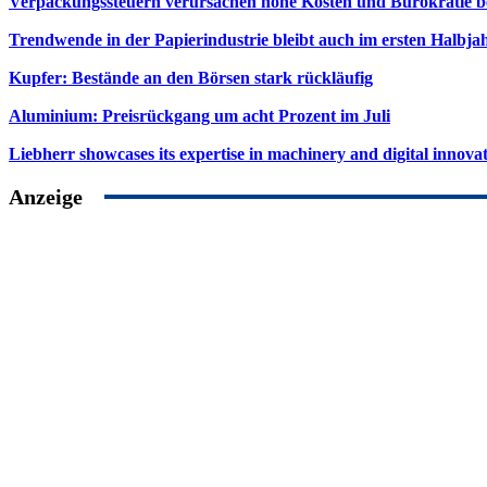
Verpackungssteuern verursachen hohe Kosten und Bürokratie b
Trendwende in der Papierindustrie bleibt auch im ersten Halbja
Kupfer: Bestände an den Börsen stark rückläufig
Aluminium: Preisrückgang um acht Prozent im Juli
Liebherr showcases its expertise in machinery and digital innovat
Anzeige