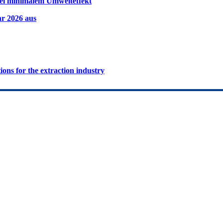
ei minimalem Umwelteffekt
hr 2026 aus
ions for the extraction industry