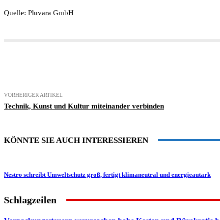
Quelle: Pluvara GmbH
Teilen
VORHERIGER ARTIKEL
Technik, Kunst und Kultur miteinander verbinden
KÖNNTE SIE AUCH INTERESSIEREN
Nestro schreibt Umweltschutz groß, fertigt klimaneutral und energieautark
Schlagzeilen