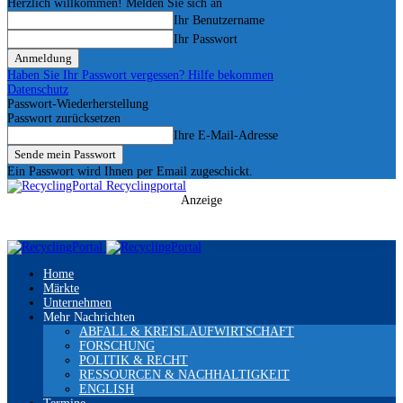
Herzlich willkommen! Melden Sie sich an
Ihr Benutzername
Ihr Passwort
Haben Sie Ihr Passwort vergessen? Hilfe bekommen
Datenschutz
Passwort-Wiederherstellung
Passwort zurücksetzen
Ihre E-Mail-Adresse
Ein Passwort wird Ihnen per Email zugeschickt.
Recyclingportal
Anzeige
Home
Märkte
Unternehmen
Mehr Nachrichten
ABFALL & KREISLAUFWIRTSCHAFT
FORSCHUNG
POLITIK & RECHT
RESSOURCEN & NACHHALTIGKEIT
ENGLISH