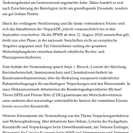
Änderungsbedarf am Gesetzentwurf angemeldet habe. Dabei handelt es sich
nach Einschätzung der Beteiligten nicht um grundlegende Einwände, sondern
um gut lösbare Punkte.
Durch die verlängerte Notifizierung und die damit verbundenen Fristen wird
sich das Inkrafttreten des VerpackDG jedoch voraussichtlich bis in den
September verschieben. Da die PPWR ab dem 12. August 2026 unmittelbar gilt,
droht nun eine Phase, in der nationale Vorschriften nicht an europäische
Vorgaben angepasst sind. Für Unternehmen entlang der gesamten
Wertschöpfungskette entstehen dadurch erhebliche Rechts- und
Planungsunsicherheiten.
Zum Auftakt der Veranstaltung sprach Antje v. Broock, Leiterin der Abteilung
Kreislaufwirtschaft, Immissionsschutz und Chemikaliensicherheit im
Bundesumweltministerium, über die Bedeutung europaweit einheitlicher
Rahmenbedingungen für nachhaltigere Verpackungen und den Binnenmarkt. In
einer Diskussionsrunde debattierten die Bundestagsabgeordneten Michael
Thews (SPD) und Florian Bilic (CDU) gemeinsam mit Wirtschaftsvertretern
unter anderem über notwendige wirtschaftliche Anreize für vermehrten Einsatz
bereits recycelter Kunststoffe.
Weiterer Schwerpunkt der Veranstaltung war das Thema Verpackungsreduktion
und Mehrwegförderung. Hier debattierte Ines Oehme, Leiterin des Fachgebiets
Kunststoffe und Verpackungen beim Umweltbundesamt, mit Vanessa Esslinger,
Managerin für Circular Economy beim WWF und Vertreterinnen und Vertretern