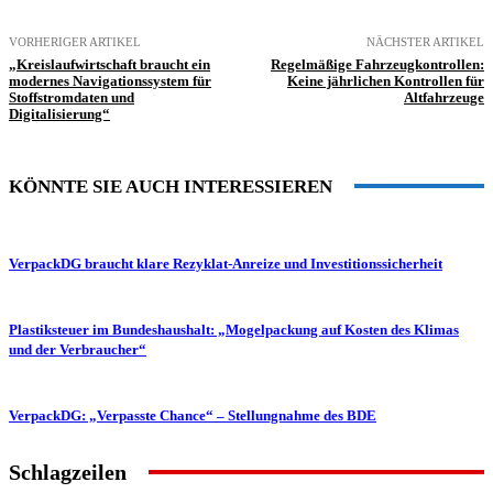
VORHERIGER ARTIKEL
NÄCHSTER ARTIKEL
„Kreislaufwirtschaft braucht ein
Regelmäßige Fahrzeugkontrollen:
modernes Navigationssystem für
Keine jährlichen Kontrollen für
Stoffstromdaten und
Altfahrzeuge
Digitalisierung“
KÖNNTE SIE AUCH INTERESSIEREN
VerpackDG braucht klare Rezyklat-Anreize und Investitionssicherheit
Plastiksteuer im Bundeshaushalt: „Mogelpackung auf Kosten des Klimas
und der Verbraucher“
VerpackDG: „Verpasste Chance“ – Stellungnahme des BDE
Schlagzeilen