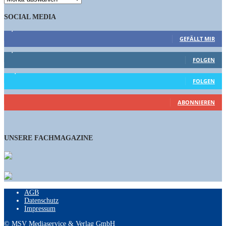
SOCIAL MEDIA
9,863
Fans
GEFÄLLT MIR
1,662
Follower
FOLGEN
15,658
Follower
FOLGEN
461
Abonnenten
ABONNIEREN
UNSERE FACHMAGAZINE
AGB
Datenschutz
Impressum
© MSV Mediaservice & Verlag GmbH