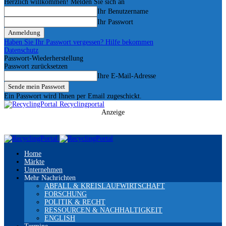
Herzlich willkommen! Melden Sie sich an
Ihr Benutzername
Ihr Passwort
Haben Sie Ihr Passwort vergessen? Hilfe bekommen
Datenschutz
Passwort-Wiederherstellung
Passwort zurücksetzen
Ihre E-Mail-Adresse
Ein Passwort wird Ihnen per Email zugeschickt.
Recyclingportal
Anzeige
Home
Märkte
Unternehmen
Mehr Nachrichten
ABFALL & KREISLAUFWIRTSCHAFT
FORSCHUNG
POLITIK & RECHT
RESSOURCEN & NACHHALTIGKEIT
ENGLISH