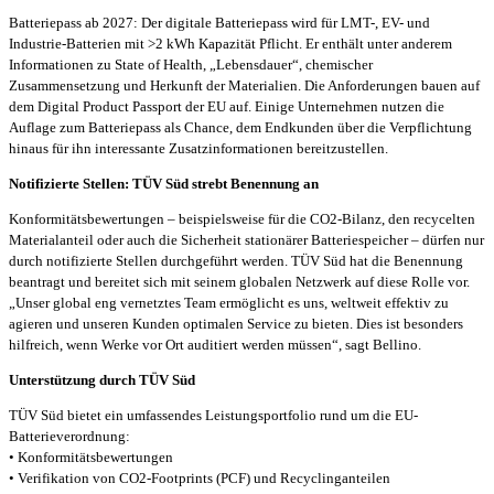
Batteriepass ab 2027: Der digitale Batteriepass wird für LMT-, EV- und
Industrie-Batterien mit >2 kWh Kapazität Pflicht. Er enthält unter anderem
Informationen zu State of Health, „Lebensdauer“, chemischer
Zusammensetzung und Herkunft der Materialien. Die Anforderungen bauen auf
dem Digital Product Passport der EU auf. Einige Unternehmen nutzen die
Auflage zum Batteriepass als Chance, dem Endkunden über die Verpflichtung
hinaus für ihn interessante Zusatzinformationen bereitzustellen.
Notifizierte Stellen: TÜV Süd strebt Benennung an
Konformitätsbewertungen – beispielsweise für die CO2-Bilanz, den recycelten
Materialanteil oder auch die Sicherheit stationärer Batteriespeicher – dürfen nur
durch notifizierte Stellen durchgeführt werden. TÜV Süd hat die Benennung
beantragt und bereitet sich mit seinem globalen Netzwerk auf diese Rolle vor.
„Unser global eng vernetztes Team ermöglicht es uns, weltweit effektiv zu
agieren und unseren Kunden optimalen Service zu bieten. Dies ist besonders
hilfreich, wenn Werke vor Ort auditiert werden müssen“, sagt Bellino.
Unterstützung durch TÜV Süd
TÜV Süd bietet ein umfassendes Leistungsportfolio rund um die EU-
Batterieverordnung:
• Konformitätsbewertungen
• Verifikation von CO2-Footprints (PCF) und Recyclinganteilen