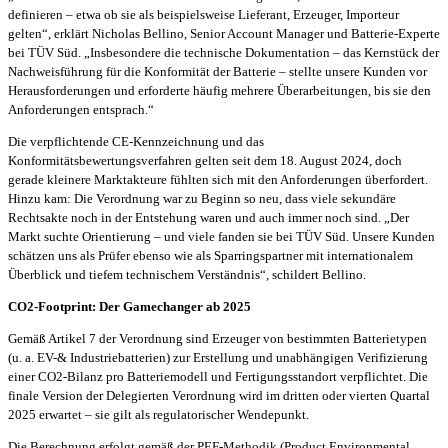
definieren – etwa ob sie als beispielsweise Lieferant, Erzeuger, Importeur
gelten“, erklärt Nicholas Bellino, Senior Account Manager und Batterie-Experte
bei TÜV Süd. „Insbesondere die technische Dokumentation – das Kernstück der
Nachweisführung für die Konformität der Batterie – stellte unsere Kunden vor
Herausforderungen und erforderte häufig mehrere Überarbeitungen, bis sie den
Anforderungen entsprach.“
Die verpflichtende CE-Kennzeichnung und das
Konformitätsbewertungsverfahren gelten seit dem 18. August 2024, doch
gerade kleinere Marktakteure fühlten sich mit den Anforderungen überfordert.
Hinzu kam: Die Verordnung war zu Beginn so neu, dass viele sekundäre
Rechtsakte noch in der Entstehung waren und auch immer noch sind. „Der
Markt suchte Orientierung – und viele fanden sie bei TÜV Süd. Unsere Kunden
schätzen uns als Prüfer ebenso wie als Sparringspartner mit internationalem
Überblick und tiefem technischem Verständnis“, schildert Bellino.
CO2-Footprint: Der Gamechanger ab 2025
Gemäß Artikel 7 der Verordnung sind Erzeuger von bestimmten Batterietypen
(u. a. EV-& Industriebatterien) zur Erstellung und unabhängigen Verifizierung
einer CO2-Bilanz pro Batteriemodell und Fertigungsstandort verpflichtet. Die
finale Version der Delegierten Verordnung wird im dritten oder vierten Quartal
2025 erwartet – sie gilt als regulatorischer Wendepunkt.
Die Berechnung erfolgt gemäß der PEF-Methodik (Product Environmental