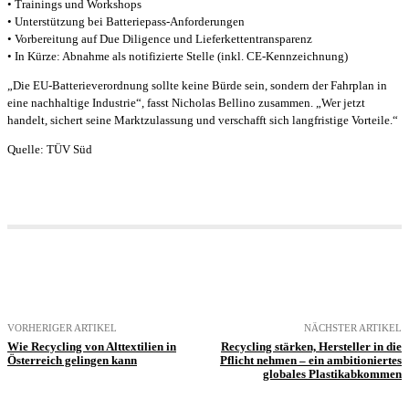
• Trainings und Workshops
• Unterstützung bei Batteriepass-Anforderungen
• Vorbereitung auf Due Diligence und Lieferkettentransparenz
• In Kürze: Abnahme als notifizierte Stelle (inkl. CE-Kennzeichnung)
„Die EU-Batterieverordnung sollte keine Bürde sein, sondern der Fahrplan in
eine nachhaltige Industrie“, fasst Nicholas Bellino zusammen. „Wer jetzt
handelt, sichert seine Marktzulassung und verschafft sich langfristige Vorteile.“
Quelle: TÜV Süd
VORHERIGER ARTIKEL
NÄCHSTER ARTIKEL
Wie Recycling von Alttextilien in
Recycling stärken, Hersteller in die
Österreich gelingen kann
Pflicht nehmen – ein ambitioniertes
globales Plastikabkommen