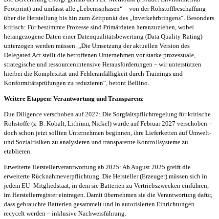
Footprint) und umfasst alle „Lebenssphasen“ – von der Rohstoffbeschaffung
über die Herstellung bis hin zum Zeitpunkt des „Inverkehrbringens“. Besonders
kritisch: Für bestimmte Prozesse sind Primärdaten heranzuziehen, wobei
herangezogene Daten einer Datenqualitätsbewertung (Data Quality Rating)
unterzogen werden müssen. „Die Umsetzung der aktuellen Version des
Delegated Act stellt die betroffenen Unternehmen vor starke prozessuale,
strategische und ressourcenintensive Herausforderungen – wir unterstützen
hierbei die Komplexität und Fehleranfälligkeit durch Trainings und
Konformitätsprüfungen zu reduzieren“, betont Bellino.
Weitere Etappen: Verantwortung und Transparenz
Due Diligence verschoben auf 2027: Die Sorgfaltspflichtregelung für kritische
Rohstoffe (z. B. Kobalt, Lithium, Nickel) wurde auf Februar 2027 verschoben –
doch schon jetzt sollten Unternehmen beginnen, ihre Lieferketten auf Umwelt-
und Sozialrisiken zu analysieren und transparente Kontrollsysteme zu
etablieren.
Erweiterte Herstellerverantwortung ab 2025: Ab August 2025 greift die
erweiterte Rücknahmeverpflichtung. Die Hersteller (Erzeuger) müssen sich in
jedem EU–Mitgliedstaat, in dem sie Batterien zu Vertriebszwecken einführen,
im Herstellerregister eintragen. Damit übernehmen sie die Verantwortung dafür,
dass gebrauchte Batterien gesammelt und in autorisierten Einrichtungen
recycelt werden – inklusive Nachweisführung.