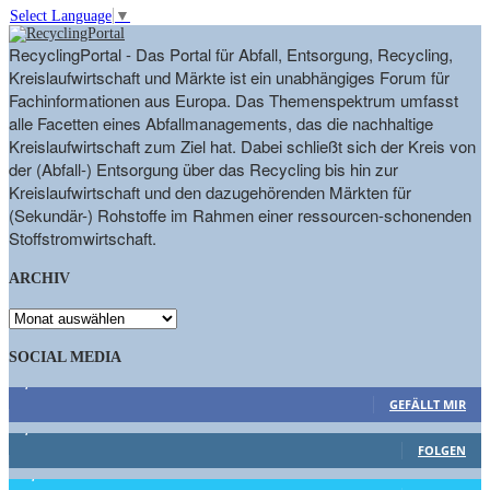
Select Language
▼
RecyclingPortal - Das Portal für Abfall, Entsorgung, Recycling,
Kreislaufwirtschaft und Märkte ist ein unabhängiges Forum für
Fachinformationen aus Europa. Das Themenspektrum umfasst
alle Facetten eines Abfallmanagements, das die nachhaltige
Kreislaufwirtschaft zum Ziel hat. Dabei schließt sich der Kreis von
der (Abfall-) Entsorgung über das Recycling bis hin zur
Kreislaufwirtschaft und den dazugehörenden Märkten für
(Sekundär-) Rohstoffe im Rahmen einer ressourcen-schonenden
Stoffstromwirtschaft.
ARCHIV
ARCHIV
SOCIAL MEDIA
9,863
Fans
GEFÄLLT MIR
1,662
Follower
FOLGEN
15,658
Follower