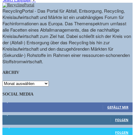
Select Language
▼
RecyclingPortal - Das Portal für Abfall, Entsorgung, Recycling,
Kreislaufwirtschaft und Märkte ist ein unabhängiges Forum für
Fachinformationen aus Europa. Das Themenspektrum umfasst
alle Facetten eines Abfallmanagements, das die nachhaltige
Kreislaufwirtschaft zum Ziel hat. Dabei schließt sich der Kreis von
der (Abfall-) Entsorgung über das Recycling bis hin zur
Kreislaufwirtschaft und den dazugehörenden Märkten für
(Sekundär-) Rohstoffe im Rahmen einer ressourcen-schonenden
Stoffstromwirtschaft.
ARCHIV
ARCHIV
SOCIAL MEDIA
9,863
Fans
GEFÄLLT MIR
1,662
Follower
FOLGEN
15,658
Follower
FOLGEN