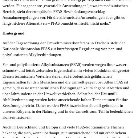
werden. Für sogenannte ‚essentielle Anwendungen‘, etwa im medizinischen
Bereich, sieht der europäische PFAS-Beschränkungsvorschlag
Ausnahmeregelungen vor. Für die allermeisten Anwendungen aber gibt es
längst sichere Alternativen – PFAS braucht es hierfür nicht mehr.“
Hintergrund:
Auf der Tagesordnung der Umweltministerkonferenz in Orscholz steht der
Nationale Aktionsplan PFAS zur kurzfristigen Regulierung von per- und
polyfluorierten Alkylverbindungen.
Per- und polyfluorierte Alkylsubstanzen (PFAS) werden wegen ihrer wasser-,
schmutz- und fettabweisenden Eigenschaften in vielen Produkten eingesetzt.
Diesen technischen Vorteilen stehen außerordentlich gefährlichen
Eigenschaften für den Menschen und die Umwelt gegenüber. Allen PFAS ist
gemein, dass sie unter natürlichen Bedingungen kaum abgebaut werden und
über Jahrhunderte in der Umwelt verbleiben. Selbst bei der Hausmüll-
Abfallverbrennung werden keine ausreichende hohen Temperaturen für ihre
Zerstörung erreicht. Daher werden PFAS inzwischen überall gefunden: in
unseren Körpern, in der Nahrung und in der Umwelt, zum Teil in bedenklichen
Konzentrationen.
Auch in Deutschland und Europa sind viele PFAS-kontaminierte Flächen
bekannt, die sich, wenn überhaupt, nur unzureichend und mit erheblichem