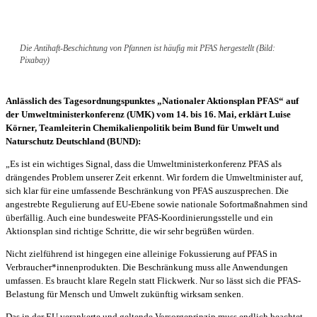
Die Antihaft-Beschichtung von Pfannen ist häufig mit PFAS hergestellt (Bild:
Pixabay)
Anlässlich des Tagesordnungspunktes „Nationaler Aktionsplan PFAS“ auf
der Umweltministerkonferenz (UMK) vom 14. bis 16. Mai, erklärt Luise
Körner, Teamleiterin Chemikalienpolitik beim Bund für Umwelt und
Naturschutz Deutschland (BUND):
„Es ist ein wichtiges Signal, dass die Umweltministerkonferenz PFAS als
drängendes Problem unserer Zeit erkennt. Wir fordern die Umweltminister auf,
sich klar für eine umfassende Beschränkung von PFAS auszusprechen. Die
angestrebte Regulierung auf EU-Ebene sowie nationale Sofortmaßnahmen sind
überfällig. Auch eine bundesweite PFAS-Koordinierungsstelle und ein
Aktionsplan sind richtige Schritte, die wir sehr begrüßen würden.
Nicht zielführend ist hingegen eine alleinige Fokussierung auf PFAS in
Verbraucher*innenprodukten. Die Beschränkung muss alle Anwendungen
umfassen. Es braucht klare Regeln statt Flickwerk. Nur so lässt sich die PFAS-
Belastung für Mensch und Umwelt zukünftig wirksam senken.
Das in der EU verankerte und geltende Vorsorgeprinzip muss endlich beachtet