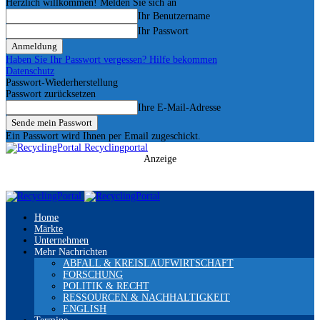
Herzlich willkommen! Melden Sie sich an
Ihr Benutzername
Ihr Passwort
Haben Sie Ihr Passwort vergessen? Hilfe bekommen
Datenschutz
Passwort-Wiederherstellung
Passwort zurücksetzen
Ihre E-Mail-Adresse
Ein Passwort wird Ihnen per Email zugeschickt.
Recyclingportal
Anzeige
Home
Märkte
Unternehmen
Mehr Nachrichten
ABFALL & KREISLAUFWIRTSCHAFT
FORSCHUNG
POLITIK & RECHT
RESSOURCEN & NACHHALTIGKEIT
ENGLISH