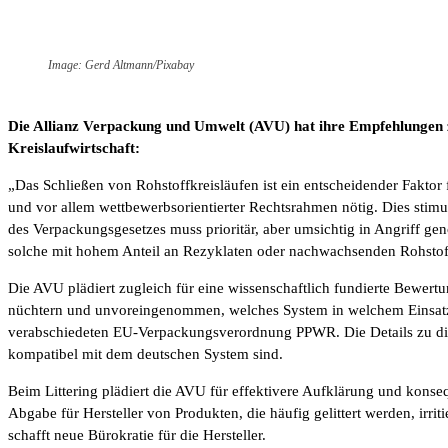
Image: Gerd Altmann/Pixabay
Die Allianz Verpackung und Umwelt (AVU) hat ihre Empfehlungen z
Kreislaufwirtschaft:
„Das Schließen von Rohstoffkreisläufen ist ein entscheidender Faktor f
und vor allem wettbewerbsorientierter Rechtsrahmen nötig. Dies stimu
des Verpackungsgesetzes muss prioritär, aber umsichtig in Angriff 
solche mit hohem Anteil an Rezyklaten oder nachwachsenden Rohstoffen
Die AVU plädiert zugleich für eine wissenschaftlich fundierte Bewe
nüchtern und unvoreingenommen, welches System in welchem Einsatzsz
verabschiedeten EU-Verpackungsverordnung PPWR. Die Details zu dies
kompatibel mit dem deutschen System sind.
Beim Littering plädiert die AVU für effektivere Aufklärung und kons
Abgabe für Hersteller von Produkten, die häufig gelittert werden, irr
schafft neue Bürokratie für die Hersteller.