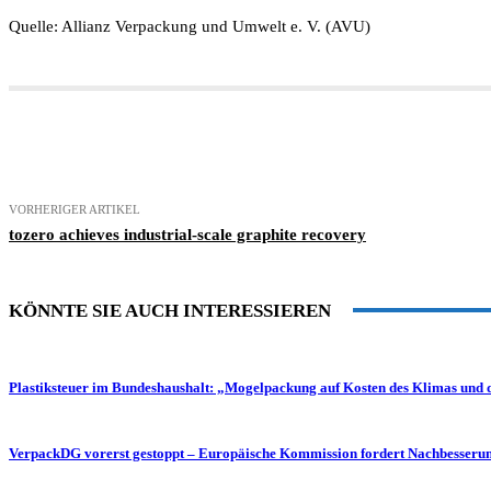
Quelle: Allianz Verpackung und Umwelt e. V. (AVU)
Teilen
VORHERIGER ARTIKEL
tozero achieves industrial-scale graphite recovery
KÖNNTE SIE AUCH INTERESSIEREN
Plastiksteuer im Bundeshaushalt: „Mogelpackung auf Kosten des Klimas und
VerpackDG vorerst gestoppt – Europäische Kommission fordert Nachbesseru