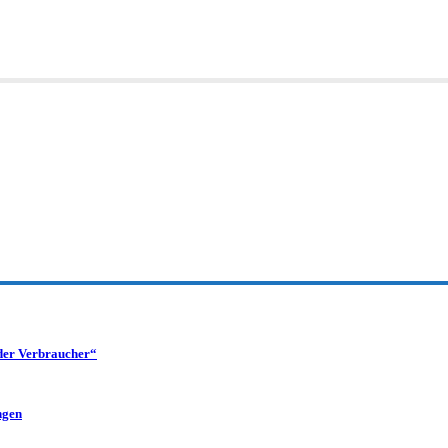
 der Verbraucher“
ngen