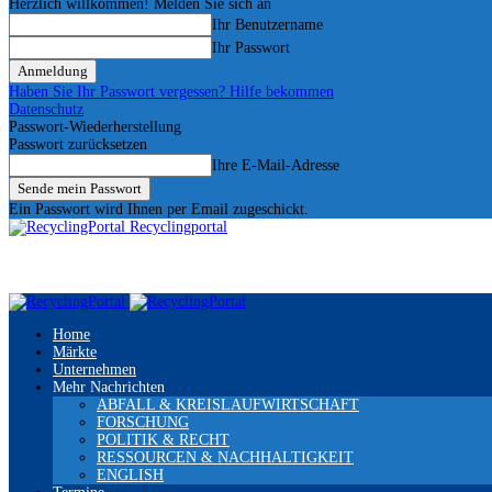
Herzlich willkommen! Melden Sie sich an
Ihr Benutzername
Ihr Passwort
Haben Sie Ihr Passwort vergessen? Hilfe bekommen
Datenschutz
Passwort-Wiederherstellung
Passwort zurücksetzen
Ihre E-Mail-Adresse
Ein Passwort wird Ihnen per Email zugeschickt.
Recyclingportal
Home
Märkte
Unternehmen
Mehr Nachrichten
ABFALL & KREISLAUFWIRTSCHAFT
FORSCHUNG
POLITIK & RECHT
RESSOURCEN & NACHHALTIGKEIT
ENGLISH