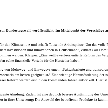
ur Bundestagswahl veröffentlicht. Im Mittelpunkt der Vorschläge an
ür den Klimaschutz und schafft Tausende Arbeitsplätze. Um das volle Pot
liert Investitionen und Innovationen in Deutschland“, erklärt Carl Dom
genommen werden. Klepper: „Eine wettbewerbsorientierte Reform des Ve
 echte finanzielle Vorteile für die Hersteller haben.“
rtung von Mehrweg- und Einwegsystemen. „Faktenbasierte und transpare
enario am besten geeignet ist.“ Eine wichtige Herausforderung der n
er Reform werden erst in den kommenden Jahren entwickelt. Hier ist s
equente Ahndung. Zudem ist eine deutlich bessere Abstimmung des Umwel
itiert in ihrer Umsetzung: Die Auswahl der betroffenen Produkte ist ka