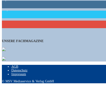
15,658
Follower
460
Abonnenten
UNSERE FACHMAGAZINE
AGB
Datenschutz
Impressum
© MSV Mediaservice & Verlag GmbH