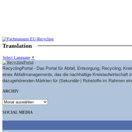
Translation
Select Language
▼
RecyclingPortal - Das Portal für Abfall, Entsorgung, Recycling, K
eines Abfallmanagements, das die nachhaltige Kreislaufwirtschaft zu
dazugehörenden Märkten für (Sekundär-) Rohstoffe im Rahmen eine
ARCHIV
ARCHIV
SOCIAL MEDIA
9,863
Fans
1,662
Follower