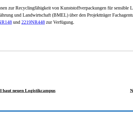
en zur Recyclingfähigkeit von Kunststoffverpackungen für sensible
hrung und Landwirtschaft (BMEL) über den Projektträger Fachagentu
NR148
und
2219NR448
zur Verfügung.
d baut neuen Logistikcampus
N