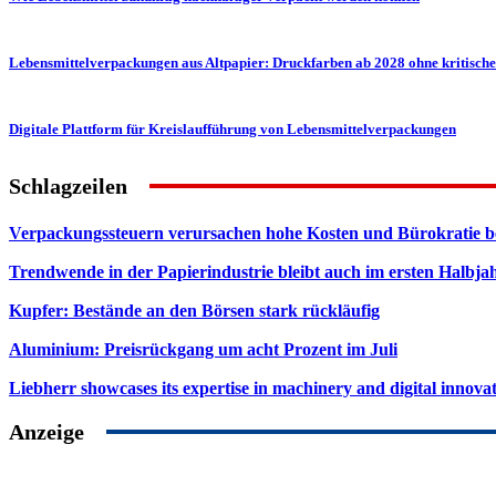
Lebensmittelverpackungen aus Altpapier: Druckfarben ab 2028 ohne kritisch
Digitale Plattform für Kreislaufführung von Lebensmittelverpackungen
Schlagzeilen
Verpackungssteuern verursachen hohe Kosten und Bürokratie b
Trendwende in der Papierindustrie bleibt auch im ersten Halbja
Kupfer: Bestände an den Börsen stark rückläufig
Aluminium: Preisrückgang um acht Prozent im Juli
Liebherr showcases its expertise in machinery and digital innovat
Anzeige