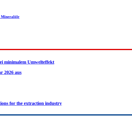
e Mineralöle
ei minimalem Umwelteffekt
hr 2026 aus
ions for the extraction industry