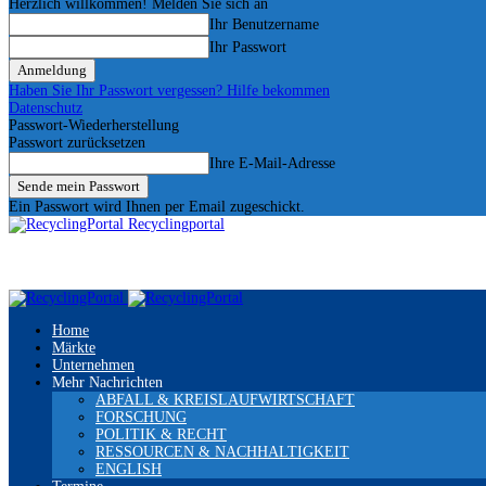
Herzlich willkommen! Melden Sie sich an
Ihr Benutzername
Ihr Passwort
Haben Sie Ihr Passwort vergessen? Hilfe bekommen
Datenschutz
Passwort-Wiederherstellung
Passwort zurücksetzen
Ihre E-Mail-Adresse
Ein Passwort wird Ihnen per Email zugeschickt.
Recyclingportal
Home
Märkte
Unternehmen
Mehr Nachrichten
ABFALL & KREISLAUFWIRTSCHAFT
FORSCHUNG
POLITIK & RECHT
RESSOURCEN & NACHHALTIGKEIT
ENGLISH