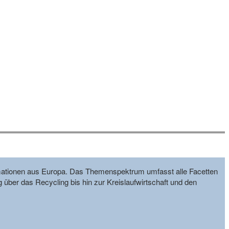
formationen aus Europa. Das Themenspektrum umfasst alle Facetten
g über das Recycling bis hin zur Kreislaufwirtschaft und den