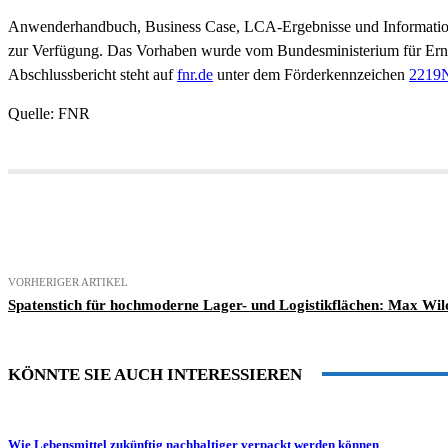
Anwenderhandbuch, Business Case, LCA-Ergebnisse und Information
zur Verfügung. Das Vorhaben wurde vom Bundesministerium für Ernä
Abschlussbericht steht auf
fnr.de
unter dem Förderkennzeichen
2219
Quelle: FNR
Teilen
VORHERIGER ARTIKEL
Spatenstich für hochmoderne Lager- und Logistikflächen: Max Wil
KÖNNTE SIE AUCH INTERESSIEREN
Wie Lebensmittel zukünftig nachhaltiger verpackt werden können