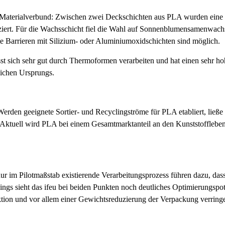
 Materialverbund: Zwischen zwei Deckschichten aus PLA wurden eine dü
iert. Für die Wachsschicht fiel die Wahl auf Sonnenblumensamenwachs,
te Barrieren mit Silizium- oder Aluminiumoxidschichten sind möglich.
ässt sich sehr gut durch Thermoformen verarbeiten und hat einen sehr ho
lichen Ursprungs.
den geeignete Sortier- und Recyclingströme für PLA etabliert, ließe s
. Aktuell wird PLA bei einem Gesamtmarktanteil an den Kunststofflebe
r im Pilotmaßstab existierende Verarbeitungsprozess führen dazu, dass
dings sieht das ifeu bei beiden Punkten noch deutliches Optimierungspot
tion und vor allem einer Gewichtsreduzierung der Verpackung verringe