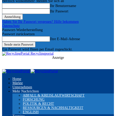
Herzlich willkommen! Melden Sie sich an
Ihr Benutzername
Ihr Passwort
Haben Sie Ihr Passwort vergessen? Hilfe bekommen
Datenschutz
Passwort-Wiederherstellung
Passwort zurücksetzen
Ihre E-Mail-Adresse
Ein Passwort wird Ihnen per Email zugeschickt.
Recyclingportal
Anzeige
Home
Märkte
Unternehmen
Mehr Nachrichten
ABFALL & KREISLAUFWIRTSCHAFT
FORSCHUNG
POLITIK & RECHT
RESSOURCEN & NACHHALTIGKEIT
ENGLISH