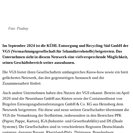
Foto: Pixabay
Im September 2024 ist die KÜHL Entsorgung und Recycling Süd GmbH der
VGS (Vermarktungsgesellschaft für Sekundärrohstoffe) beigetreten. Das
Unternehmen sieht in diesem Netzwerk eine vielversprechende Möglichkeit,
seinen Geschäftsbereich weiter auszubauen.
Die VGS bietet ihren Gesellschaftern umfangreiches Know-how sowie ein breit
gefächertes Netzwerk, das den gegenseitigen Austausch und die
Zusammenarbeit fördert.
Auch andere Unternehmen haben den Nutzen der VGS erkannt. Bereits im April
2020 sind die Neuenhaus GmbH aus Kürten sowie der Containerdienst von
Birgelen Entsorgungsdienstleistungen GmbH & Co. KG aus Heinsberg dem
Netzwerk beigetreten. Für diese und neun weitere Gesellschafter übernimmt die
VGS die Vermarktung der Stoffströme, insbesondere in den Bereichen PPK
(Papier, Pappe, Karton), IGA (Industrie- und Gewerbeabfälle) und DS (Duale
Systeme). Die Gesellschaften sind in verschiedenen Regionen Deutschlands
vertreten, darunter Bayern, Rheinland-Pfalz, Thüringen, Brandenburg,