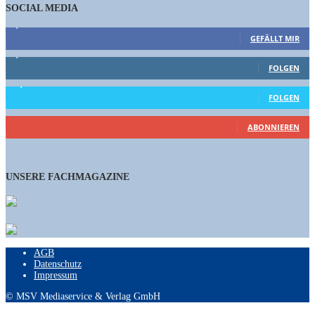
SOCIAL MEDIA
9,863
Fans
GEFÄLLT MIR
1,662
Follower
FOLGEN
15,658
Follower
FOLGEN
460
Abonnenten
ABONNIEREN
UNSERE FACHMAGAZINE
AGB
Datenschutz
Impressum
© MSV Mediaservice & Verlag GmbH