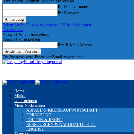
Herzlich willkommen! Melden Sie sich an
Ihr Benutzername
Ihr Passwort
Haben Sie Ihr Passwort vergessen? Hilfe bekommen
Datenschutz
Passwort-Wiederherstellung
Passwort zurücksetzen
Ihre E-Mail-Adresse
Ein Passwort wird Ihnen per Email zugeschickt.
Recyclingportal
Home
Märkte
Unternehmen
Mehr Nachrichten
ABFALL & KREISLAUFWIRTSCHAFT
FORSCHUNG
POLITIK & RECHT
RESSOURCEN & NACHHALTIGKEIT
ENGLISH