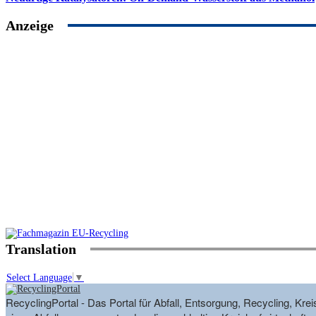
Anzeige
Translation
Select Language
▼
RecyclingPortal - Das Portal für Abfall, Entsorgung, Recycling, K