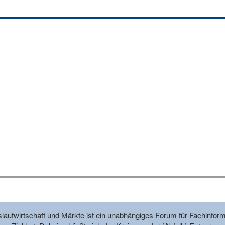
reislaufwirtschaft und Märkte ist ein unabhängiges Forum für Fachin