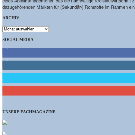
eines Abfallmanagements, das die nachhaltige Kreislaufwirtschaft zu
dazugehörenden Märkten für (Sekundär-) Rohstoffe im Rahmen eine
ARCHIV
ARCHIV
SOCIAL MEDIA
9,863
Fans
1,662
Follower
15,658
Follower
460
Abonnenten
UNSERE FACHMAGAZINE