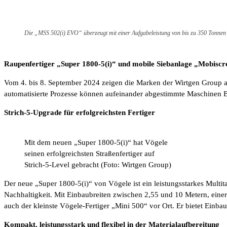
Die „MSS 502(i) EVO“ überzeugt mit einer Aufgabeleistung von bis zu 350 Tonnen 
Raupenfertiger „Super 1800-5(i)“ und mobile Siebanlage „Mobisc
Vom 4. bis 8. September 2024 zeigen die Marken der Wirtgen Group a
automatisierte Prozesse können aufeinander abgestimmte Maschinen Bau
Strich-5-Upgrade für erfolgreichsten Fertiger
Mit dem neuen „Super 1800-5(i)“ hat Vögele
seinen erfolgreichsten Straßenfertiger auf
Strich-5-Level gebracht (Foto: Wirtgen Group)
Der neue „Super 1800-5(i)“ von Vögele ist ein leistungsstarkes Multita
Nachhaltigkeit. Mit Einbaubreiten zwischen 2,55 und 10 Metern, einer
auch der kleinste Vögele-Fertiger „Mini 500“ vor Ort. Er bietet Einb
Kompakt, leistungsstark und flexibel in der Materialaufbereitung