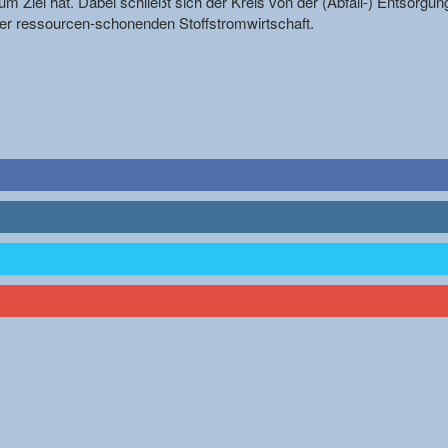
m Ziel hat. Dabei schließt sich der Kreis von der (Abfall-) Entsorgun
r ressourcen-schonenden Stoffstromwirtschaft.