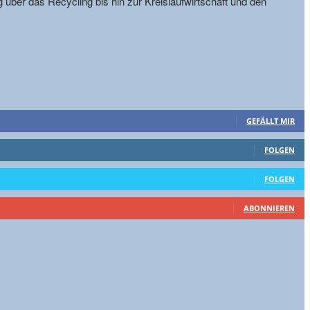
g über das Recycling bis hin zur Kreislaufwirtschaft und den
GEFÄLLT MIR
FOLGEN
FOLGEN
ABONNIEREN