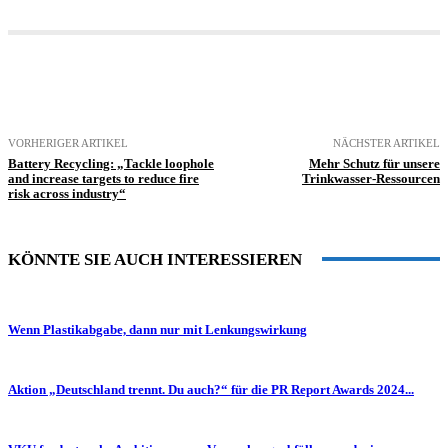
VORHERIGER ARTIKEL
NÄCHSTER ARTIKEL
Battery Recycling: „Tackle loophole
Mehr Schutz für unsere
and increase targets to reduce fire
Trinkwasser-Ressourcen
risk across industry“
KÖNNTE SIE AUCH INTERESSIEREN
Wenn Plastikabgabe, dann nur mit Lenkungswirkung
Aktion „Deutschland trennt. Du auch?“ für die PR Report Awards 2024...