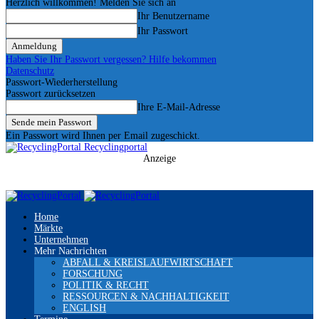
Herzlich willkommen! Melden Sie sich an
Ihr Benutzername
Ihr Passwort
Haben Sie Ihr Passwort vergessen? Hilfe bekommen
Datenschutz
Passwort-Wiederherstellung
Passwort zurücksetzen
Ihre E-Mail-Adresse
Ein Passwort wird Ihnen per Email zugeschickt.
Recyclingportal
Anzeige
Home
Märkte
Unternehmen
Mehr Nachrichten
ABFALL & KREISLAUFWIRTSCHAFT
FORSCHUNG
POLITIK & RECHT
RESSOURCEN & NACHHALTIGKEIT
ENGLISH