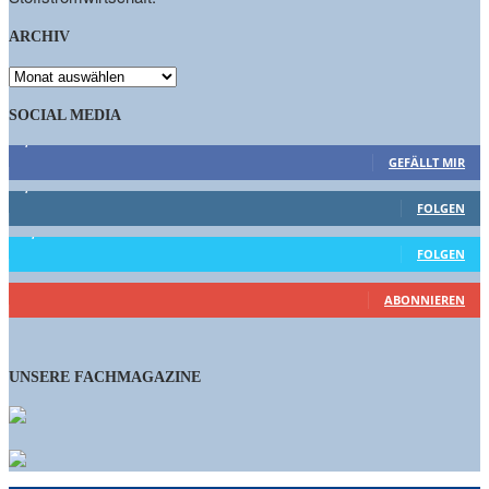
ARCHIV
ARCHIV
SOCIAL MEDIA
9,863
Fans
GEFÄLLT MIR
1,662
Follower
FOLGEN
15,658
Follower
FOLGEN
461
Abonnenten
ABONNIEREN
UNSERE FACHMAGAZINE