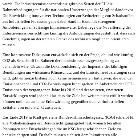
wurde. Die Industrieemissionsrichtlinie gibt von Seiten der EU die
Rahmenbedingungen für die nationalen Umsetzungen der Mitgliedsländer vor.
Die Entwicklung innovativer Technologien zur Reduzierung von Schadstoffen
aus industriellen Prozessen gehe dabei Hand in Hand mit strengeren
Anforderungen an zulässige Emissionswerte. Dabei lege die Novellierung der
Industrieemissionsrichtlinie künftig die Anforderungen dergestalt fest, dass sich
Genehmigungen an der unteren Grenze des technisch möglichen orientieren
müssen.
Eine kontroverse Diskussion entwickelte sich zu der Frage, ob und wie künftig
CO2 als Schadstoff im Rahmen der Immissionsschutzgesetzgebung zu
behandeln wäre. Obwohl die Dekarbonisierung der Imperativ der künftigen
Bemühungen um wirksamen Klimaschutz und der Emissionsreduzierungen sein
wird, gibt es hierzu bislang noch keine nennenswerten Initiativen, die über den
Emissionshandel und CO2-Bepreisungen hinausgehen. In Anbetracht der CO2-
Emissionen der vergangenen Jahre bis 2019 und der weiteren, erwarteten
Entwicklungen wird jedoch klar, dass die Ziele bei weitem nicht erfüllt werden
können und man auf eine Erderwärmung gegenüber dem vorindustriellen
Zeitalter von rund 3,2 °C zusteuert.
Das Ende 2019 in Kraft getretene Bundes-Klimaschutzgesetz (KSG) schreibt für
alle Vorhabensträger ein Berücksichtigungsgebot fest, wonach bei allen
Planungen und Entscheidungen die im KSG festgeschriebenen Ziele zu
berücksichtigen sind. Deshalb müssen sich seit dem Inkrafttreten alle