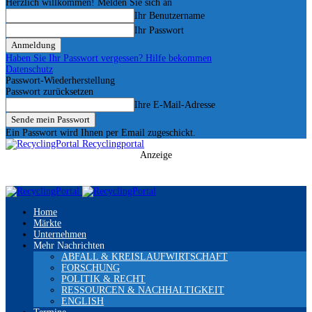
Herzlich willkommen! Melden Sie sich an
Ihr Benutzername
Ihr Passwort
Haben Sie Ihr Passwort vergessen? Hilfe bekommen
Datenschutz
Passwort-Wiederherstellung
Passwort zurücksetzen
Ihre E-Mail-Adresse
Ein Passwort wird Ihnen per Email zugeschickt.
Recyclingportal
Anzeige
Home
Märkte
Unternehmen
Mehr Nachrichten
ABFALL & KREISLAUFWIRTSCHAFT
FORSCHUNG
POLITIK & RECHT
RESSOURCEN & NACHHALTIGKEIT
ENGLISH