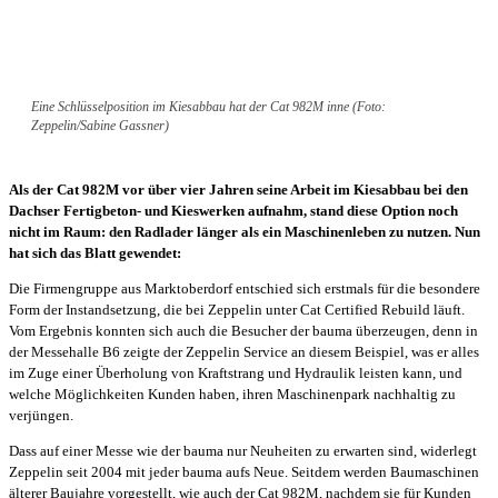
Eine Schlüsselposition im Kiesabbau hat der Cat 982M inne (Foto:
Zeppelin/Sabine Gassner)
Als der Cat 982M vor über vier Jahren seine Arbeit im Kiesabbau bei den
Dachser Fertigbeton- und Kieswerken aufnahm, stand diese Option noch
nicht im Raum: den Radlader länger als ein Maschinenleben zu nutzen. Nun
hat sich das Blatt gewendet:
Die Firmengruppe aus Marktoberdorf entschied sich erstmals für die besondere
Form der Instandsetzung, die bei Zeppelin unter Cat Certified Rebuild läuft.
Vom Ergebnis konnten sich auch die Besucher der bauma überzeugen, denn in
der Messehalle B6 zeigte der Zeppelin Service an diesem Beispiel, was er alles
im Zuge einer Überholung von Kraftstrang und Hydraulik leisten kann, und
welche Möglichkeiten Kunden haben, ihren Maschinenpark nachhaltig zu
verjüngen.
Dass auf einer Messe wie der bauma nur Neuheiten zu erwarten sind, widerlegt
Zeppelin seit 2004 mit jeder bauma aufs Neue. Seitdem werden Baumaschinen
älterer Baujahre vorgestellt, wie auch der Cat 982M, nachdem sie für Kunden