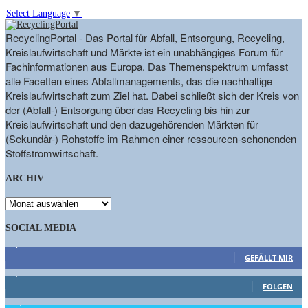
Select Language
▼
RecyclingPortal - Das Portal für Abfall, Entsorgung, Recycling,
Kreislaufwirtschaft und Märkte ist ein unabhängiges Forum für
Fachinformationen aus Europa. Das Themenspektrum umfasst
alle Facetten eines Abfallmanagements, das die nachhaltige
Kreislaufwirtschaft zum Ziel hat. Dabei schließt sich der Kreis von
der (Abfall-) Entsorgung über das Recycling bis hin zur
Kreislaufwirtschaft und den dazugehörenden Märkten für
(Sekundär-) Rohstoffe im Rahmen einer ressourcen-schonenden
Stoffstromwirtschaft.
ARCHIV
ARCHIV
SOCIAL MEDIA
9,863
Fans
GEFÄLLT MIR
1,662
Follower
FOLGEN
15,658
Follower