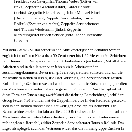
President von Caterpillar, Thomas Weber (Dritter von
links), Zeppelin Geschäftsführer, Daniel Rohloff
(rechts), Zeppelin Niederlassungsleiter, Michael Rinck
(Dritter von rechts), Zeppelin Serviceleiter, Torsten
Rollnik (Zweiter von rechts), Zeppelin Serviceberater,
und Thomas Wiedemann (links), Zeppelin
Marketingleiter für den Service (Foto: Zeppelin/Sabine
Gassner)
Mit dem Cat 982M und seiner sieben Kubikmeter großen Schaufel werden
zugleich im offenen Kiesabbau 50 Zentimeter bis 1,20 Meter starke Schichten
von Humus und Rotlage in Form von Oberboden abgeschoben. „Mit all diesen
Arbeiten sind in den letzten vier Jahren viele Arbeitsstunden
zusammengekommen. Bevor nun größere Reparaturen auftreten und wir die
Maschine tauschen müssten, stieß der Vorschlag von Serviceberater Torsten
Rollnik auf großes Interesse und wir haben schnell die Entscheidung getroffen,
der Maschine ein zweites Leben zu geben. Im Sinne von Nachhaltigkeit ist
diese Form der Erneuerung zweifelsfrei die richtige Entscheidung“, schildert
Georg Fetzer. 750 Stunden hat der Zeppelin Service in den Radlader gesteckt,
sodass der Radladerfahrer einen neuwertigen Arbeitsplatz bekommt. Die
Baumaschine erreicht im Jahr an die 2 000 Betriebsstunden und damit soll der
Maschinist die nächsten Jahre arbeiten. „Unser Service steht hinter einem
reibungslosen Betrieb“, erklärt Zeppelin Serviceberater Torsten Rollnik. Das
Ergebnis spiegelt auch das Vertrauen wider, das die Firmengruppe Dachser in