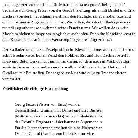
instand gesetzt worden sind. „Die Mitarbeiter haben gute Arbeit geleistet“,
bedankte sich Georg Fetzer von der Geschäftsleitung, als er mit Daniel und Erik
Dachser von der Inhaberfamilie erstmals den Radlader im überholten Zustand
auf der bauma in Augenschein nahm. „Wir hoffen, dass der Radlader genauso
zuverlässig arbeitet wie während seines Ersteinsatzes. Wir wollen das zweite
Maschinenleben so lange wie möglich ausschöpfen. Denn die Maschine steht in
dem Kieswerk am Anfang der Wertschöpfungskette“, fügt er hinzu.
Der Radlader hat eine Schlüsselposition im Kiesabbau inne, wenn er an der rund
acht bis zehn Meter hohen Wand den Rohkies löst und lädt. Dachser betreibt
Kies- und Betonwerke nicht nur in Türkheim, sondern auch in Marktoberdorf
sowie in Germaringen und versorgt vor allem Mittelständler im Unter- und
Ostallgäu mit Baustoffen. Der abgebaute Kies wird etwa zu Transportbeton
verarbeitet.
Zweifelsfrei die richtige Entscheidung
Georg Fetzer (Vierter von links) von der
Geschäftsleitung nimmt mit Daniel und Erik Dachser
(Mitte und Vierter von rechts) von der Inhaberfamilie
das Rebuild-Ergebnis auf der bauma in Augenschein.
Für die Instandsetzung erhalten sie eine Plakette von
Damien Giraud (Zweiter von links), Senior-Vice-