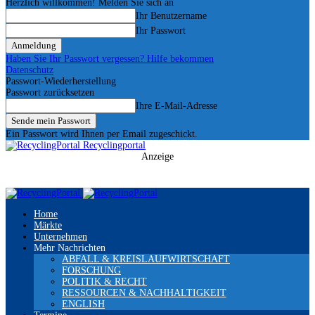
Herzlich willkommen! Melden Sie sich an
Ihr Benutzername
Ihr Passwort
Haben Sie Ihr Passwort vergessen? Hilfe bekommen
Datenschutz
Passwort-Wiederherstellung
Passwort zurücksetzen
Ihre E-Mail-Adresse
Ein Passwort wird Ihnen per Email zugeschickt.
Recyclingportal
Anzeige
Home
Märkte
Unternehmen
Mehr Nachrichten
ABFALL & KREISLAUFWIRTSCHAFT
FORSCHUNG
POLITIK & RECHT
RESSOURCEN & NACHHALTIGKEIT
ENGLISH