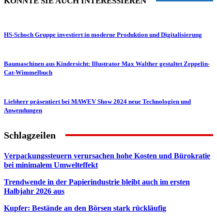
KÖNNTE SIE AUCH INTERESSIEREN
HS-Schoch Gruppe investiert in moderne Produktion und Digitalisierung
Baumaschinen aus Kindersicht: Illustrator Max Walther gestaltet Zeppelin-
Cat-Wimmelbuch
Liebherr präsentiert bei MAWEV Show 2024 neue Technologien und
Anwendungen
Schlagzeilen
Verpackungssteuern verursachen hohe Kosten und Bürokratie
bei minimalem Umwelteffekt
Trendwende in der Papierindustrie bleibt auch im ersten
Halbjahr 2026 aus
Kupfer: Bestände an den Börsen stark rückläufig