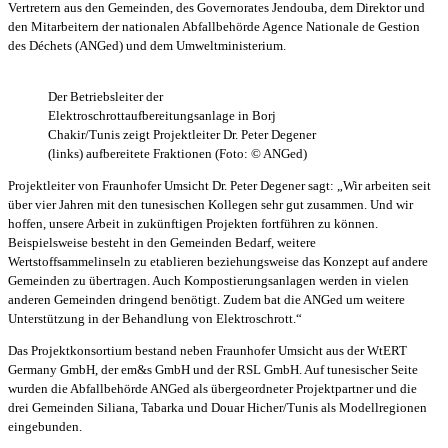
Vertretern aus den Gemeinden, des Governorates Jendouba, dem Direktor und
den Mitarbeitern der nationalen Abfallbehörde Agence Nationale de Gestion
des Déchets (ANGed) und dem Umweltministerium.
Der Betriebsleiter der
Elektroschrottaufbereitungsanlage in Borj
Chakir/Tunis zeigt Projektleiter Dr. Peter Degener
(links) aufbereitete Fraktionen (Foto: © ANGed)
Projektleiter von Fraunhofer Umsicht Dr. Peter Degener sagt: „Wir arbeiten seit
über vier Jahren mit den tunesischen Kollegen sehr gut zusammen. Und wir
hoffen, unsere Arbeit in zukünftigen Projekten fortführen zu können.
Beispielsweise besteht in den Gemeinden Bedarf, weitere
Wertstoffsammelinseln zu etablieren beziehungsweise das Konzept auf andere
Gemeinden zu übertragen. Auch Kompostierungsanlagen werden in vielen
anderen Gemeinden dringend benötigt. Zudem bat die ANGed um weitere
Unterstützung in der Behandlung von Elektroschrott.“
Das Projektkonsortium bestand neben Fraunhofer Umsicht aus der WtERT
Germany GmbH, der em&s GmbH und der RSL GmbH. Auf tunesischer Seite
wurden die Abfallbehörde ANGed als übergeordneter Projektpartner und die
drei Gemeinden Siliana, Tabarka und Douar Hicher/Tunis als Modellregionen
eingebunden.