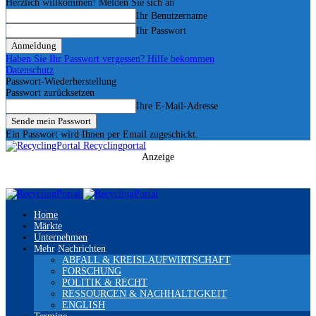
Herzlich willkommen! Melden Sie sich an
Ihr Benutzername
Ihr Passwort
Haben Sie Ihr Passwort vergessen? Hilfe bekommen
Datenschutz
Passwort-Wiederherstellung
Passwort zurücksetzen
Ihre E-Mail-Adresse
Ein Passwort wird Ihnen per Email zugeschickt.
Recyclingportal
Anzeige
Home
Märkte
Unternehmen
Mehr Nachrichten
ABFALL & KREISLAUFWIRTSCHAFT
FORSCHUNG
POLITIK & RECHT
RESSOURCEN & NACHHALTIGKEIT
ENGLISH