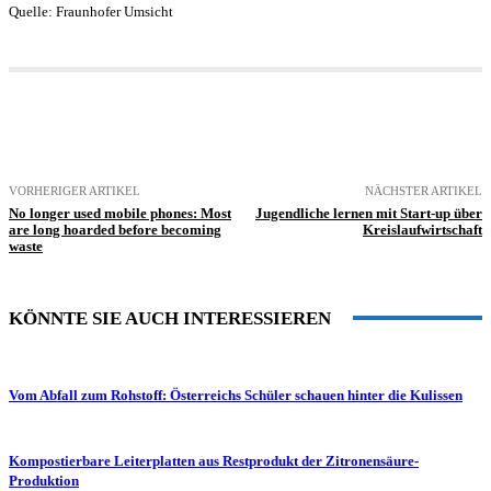
Quelle: Fraunhofer Umsicht
VORHERIGER ARTIKEL
NÄCHSTER ARTIKEL
No longer used mobile phones: Most
Jugendliche lernen mit Start-up über
are long hoarded before becoming
Kreislaufwirtschaft
waste
KÖNNTE SIE AUCH INTERESSIEREN
Vom Abfall zum Rohstoff: Österreichs Schüler schauen hinter die Kulissen
Kompostierbare Leiterplatten aus Restprodukt der Zitronensäure-
Produktion