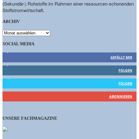
(Sekundär-) Rohstoffe im Rahmen einer ressourcen-schonenden
Stoffstromwirtschaft.
ARCHIV
ARCHIV
SOCIAL MEDIA
9,863
Fans
GEFÄLLT MIR
1,662
Follower
FOLGEN
15,658
Follower
FOLGEN
460
Abonnenten
ABONNIEREN
UNSERE FACHMAGAZINE