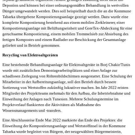
Deponien und können bei einer ordnungsgemäßen Behandlung in wertvollen
Dünger umgewandelt werden. Dies soll beispielhaft durch die an die Kommune
Tabarka übergebene Kompostierungsanlage gezeigt werden. Dazu wurde eine
komplette Kompostierung bestehend aus einem mobilen Zerkleinerer, einer
Kompostierungsanlage mit Belüftungseinheit und GoreTex-Abdeckung für eine
geruchsarme Kompostierung, einem mobilen Trommelsieb zur Absiebung des
fertigen Kompostes und einem Radlader zur Beschickung der Gesamtanlage
geliefert und in Betrieb genommen.
Recycling von Elektroaltgeräten
Eine bestehende Behandlungsanlage für Elektroaltgeräte in Borj Chakir/Tunis
wurde mit zusätzlichen Demontagearbeitsplätzen und einer Anlage zur
schadlosen Zerlegung von Röhrenbildschirmen ausgestattet. Eine Schulung der
Mitarbeiter in der Aufbereitungsanlage, soll den Betrieb durch bessere
Sortierung von Wertstoffen zukünftig lukrativer machen. Im Jahr 2022 reisten
Mitglieder des Projektteams mehrmals für den Aufbau, die Inbetriebnahme und
Einweihung der Anlagen nach Tunesien. Mehrere Schulungstermine im
Projektverlauf flankierten die Aktivitäten als Maßnahme des
Wissensmanagements und -transfers.
Eine Abschlussreise Ende Mai 2022 markierte das Ende des Projektes: die
Einweihung der Kompostierungsanlage und Wertstoffinsel in der Kommune
Tabarka wurde begleitet von Bürgern, der neugewählten Bürgermeisterin,