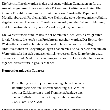
Die Wertstoffinseln wurden in den drei ausgewählten Gemeinden an für die
Anwohner gut erreichbaren zentralen Plätzen von Stadtteilen errichtet. Hier
können Restabfälle und Wertstofffraktionen wie Kunststoffe, Papier und
Metalle, aber auch Problemabfälle wie Elektroaltgeräte oder organische Abfälle
abgeben werden. Die Wertstoffinseln werden aufgrund der frühen Einbindung
und Information der anliegenden Anwohner gut angenommen.
Die Wertstoffinseln sind im Besitz der Kommunen, der Betrieb erfolgt durch
lokale Vereine, die vorab vom Projektteam geschult wurden. Der Betrieb der
Wertstoffinseln soll sich unter anderem durch den Verkauf werthaltiger
Abfallfraktionen an Recyclinganlagen finanzieren. Die Sauberkeit rund um die
Wertstoffinseln hat sich augenscheinlich verbessert. Dies führte bereits dazu,
dass angrenzende Stadtteile beziehungsweise weitere Gemeinden Interesse an
eigenen Wertstoffinseln geäußert haben.
Kompostieranlage in Tabarka
Einweihung der Kompostierungsanlage bestehend aus
Belüftungseinheit und Mietenabdeckung aus Gore Tex,
mobiler Zerkleinerungs- und Trommelsiebanlage und
einem Radlader zur Beschickung in Tabarka im Mai
2022 (Foto: © ANGed)
Separat gesammelte organische Abfälle gelangen zukünftig nicht mehr auf