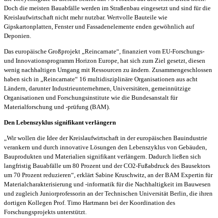
Doch die meisten Bauabfälle werden im Straßenbau eingesetzt und sind für die
Kreislaufwirtschaft nicht mehr nutzbar. Wertvolle Bauteile wie
Gipskartonplatten, Fenster und Fassadenelemente enden gewöhnlich auf
Deponien.
Das europäische Großprojekt „Reincarnate“, finanziert vom EU-Forschungs-
und Innovationsprogramm Horizon Europe, hat sich zum Ziel gesetzt, diesen
wenig nachhaltigen Umgang mit Ressourcen zu ändern. Zusammengeschlossen
haben sich in „Reincarnate“ 16 multidisziplinäre Organisationen aus acht
Ländern, darunter Industrieunternehmen, Universitäten, gemeinnützige
Organisationen und Forschungsinstitute wie die Bundesanstalt für
Materialforschung und -prüfung (BAM).
Den Lebenszyklus signifikant verlängern
„Wir wollen die Idee der Kreislaufwirtschaft in der europäischen Bauindustrie
verankern und durch innovative Lösungen den Lebenszyklus von Gebäuden,
Bauprodukten und Materialien signifikant verlängern. Dadurch ließen sich
langfristig Bauabfälle um 80 Prozent und der CO2-Fußabdruck des Bausektors
um 70 Prozent reduzieren“, erklärt Sabine Kruschwitz, an der BAM Expertin für
Materialcharakterisierung und -informatik für die Nachhaltigkeit im Bauwesen
und zugleich Juniorprofessorin an der Technischen Universität Berlin, die ihren
dortigen Kollegen Prof. Timo Hartmann bei der Koordination des
Forschungsprojekts unterstützt.