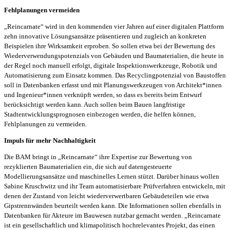
Fehlplanungen vermeiden
„Reincarnate“ wird in den kommenden vier Jahren auf einer digitalen Plattform
zehn innovative Lösungsansätze präsentieren und zugleich an konkreten
Beispielen ihre Wirksamkeit erproben. So sollen etwa bei der Bewertung des
Wiederverwendungspotenzials von Gebäuden und Baumaterialien, die heute in
der Regel noch manuell erfolgt, digitale Inspektionswerkzeuge, Robotik und
Automatisierung zum Einsatz kommen. Das Recyclingpotenzial von Baustoffen
soll in Datenbanken erfasst und mit Planungswerkzeugen von Architekt*innen
und Ingenieur*innen verknüpft werden, so dass es bereits beim Entwurf
berücksichtigt werden kann. Auch sollen beim Bauen langfristige
Stadtentwicklungsprognosen einbezogen werden, die helfen können,
Fehlplanungen zu vermeiden.
Impuls für mehr Nachhaltigkeit
Die BAM bringt in „Reincarnate“ ihre Expertise zur Bewertung von
rezyklierten Baumaterialien ein, die sich auf datengesteuerte
Modellierungsansätze und maschinelles Lernen stützt. Darüber hinaus wollen
Sabine Kruschwitz und ihr Team automatisierbare Prüfverfahren entwickeln, mit
denen der Zustand von leicht wiederverwertbaren Gebäudeteilen wie etwa
Gipstrennwänden beurteilt werden kann. Die Informationen sollen ebenfalls in
Datenbanken für Akteure im Bauwesen nutzbar gemacht werden. „Reincarnate
ist ein gesellschaftlich und klimapolitisch hochrelevantes Projekt, das einen