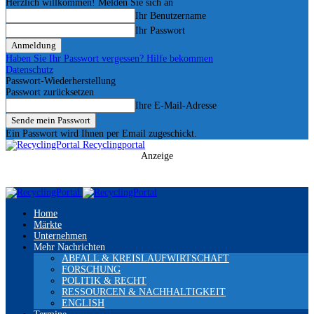
Herzlich willkommen! Melden Sie sich an
Ihr Benutzername
Ihr Passwort
Haben Sie Ihr Passwort vergessen? Hilfe bekommen
Datenschutz
Passwort-Wiederherstellung
Passwort zurücksetzen
Ihre E-Mail-Adresse
Ein Passwort wird Ihnen per Email zugeschickt.
Recyclingportal
Anzeige
Home
Märkte
Unternehmen
Mehr Nachrichten
ABFALL & KREISLAUFWIRTSCHAFT
FORSCHUNG
POLITIK & RECHT
RESSOURCEN & NACHHALTIGKEIT
ENGLISH