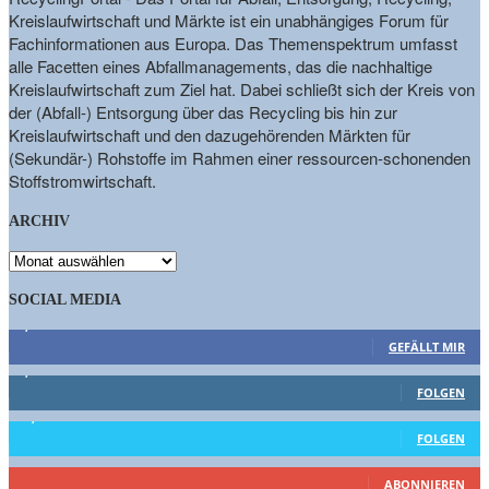
Kreislaufwirtschaft und Märkte ist ein unabhängiges Forum für
Fachinformationen aus Europa. Das Themenspektrum umfasst
alle Facetten eines Abfallmanagements, das die nachhaltige
Kreislaufwirtschaft zum Ziel hat. Dabei schließt sich der Kreis von
der (Abfall-) Entsorgung über das Recycling bis hin zur
Kreislaufwirtschaft und den dazugehörenden Märkten für
(Sekundär-) Rohstoffe im Rahmen einer ressourcen-schonenden
Stoffstromwirtschaft.
ARCHIV
ARCHIV
SOCIAL MEDIA
9,863
Fans
GEFÄLLT MIR
1,662
Follower
FOLGEN
15,658
Follower
FOLGEN
461
Abonnenten
ABONNIEREN