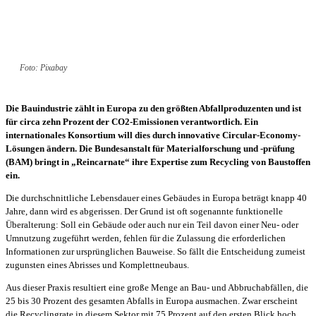
Foto: Pixabay
Die Bauindustrie zählt in Europa zu den größten Abfallproduzenten und ist
für circa zehn Prozent der CO2-Emissionen verantwortlich. Ein
internationales Konsortium will dies durch innovative Circular-Economy-
Lösungen ändern. Die Bundesanstalt für Materialforschung und -prüfung
(BAM) bringt in „Reincarnate“ ihre Expertise zum Recycling von Baustoffen
ein.
Die durchschnittliche Lebensdauer eines Gebäudes in Europa beträgt knapp 40
Jahre, dann wird es abgerissen. Der Grund ist oft sogenannte funktionelle
Überalterung: Soll ein Gebäude oder auch nur ein Teil davon einer Neu- oder
Umnutzung zugeführt werden, fehlen für die Zulassung die erforderlichen
Informationen zur ursprünglichen Bauweise. So fällt die Entscheidung zumeist
zugunsten eines Abrisses und Komplettneubaus.
Aus dieser Praxis resultiert eine große Menge an Bau- und Abbruchabfällen, die
25 bis 30 Prozent des gesamten Abfalls in Europa ausmachen. Zwar erscheint
die Recyclingrate in diesem Sektor mit 75 Prozent auf den ersten Blick hoch.