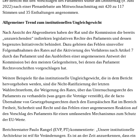
Der Bericht mit den Vorschlägen des Parlaments wurde am Donnerstag (9. Juni
2022) nach einer Plenardebatte am Mittwochnachmittag mit 420 zu 117
Stimmen und 35 Enthaltungen angenommen.
Allgemeiner Trend zum institutionellen Ungleichgewicht
Nach Ansicht der Abgeordneten haben der Rat und die Kommission die bereits
„unzureichenden“ indirekten legislativen Rechte des Parlaments und dessen
begrenztes Initiativrecht behindert. Dazu gehören das Fehlen sinnvoller
Folgemaßnahmen des Rates auf die Aktivierung des Verfahrens nach Artikel 7
durch das Parlament und das Ausbleiben einer angemessenen Antwort der
Kommission bei den meisten Gelegenheiten, bei denen das Parlament
Rechtsvorschriften vorgeschlagen hat.
Weitere Beispiele für das institutionelle Ungleichgewicht, die in dem Bericht
hervorgehoben werden, sind die Nicht-Ratifizierung der letzten
Wahlrechtsreform, die Weigerung des Rates, über das Untersuchungsrecht des
Parlaments zu verhandeln (was gegen die Verträge verstößt), die de facto
Übernahme von Gesetzgebungsrechten durch den Europäischen Rat im Bereich
Freiheit, Sicherheit und Recht und das Fehlen einer angemessenen Reaktion auf
den Vorschlag des Parlaments für einen umfassenden Mechanismus zum Schutz
der EU-Werte.
Berichterstatter Paulo Rangel (EVP, PT) kommentierte: „Unsere institutionelle
Architektur ist reif für Veränderungen. Es ist an der Zeit anzuerkennen, dass ein