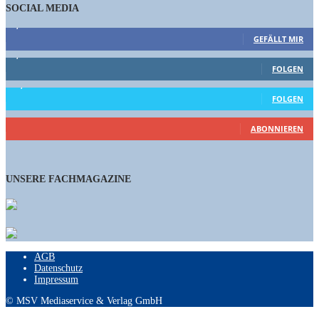
SOCIAL MEDIA
9,863
Fans
GEFÄLLT MIR
1,662
Follower
FOLGEN
15,658
Follower
FOLGEN
460
Abonnenten
ABONNIEREN
UNSERE FACHMAGAZINE
AGB
Datenschutz
Impressum
© MSV Mediaservice & Verlag GmbH