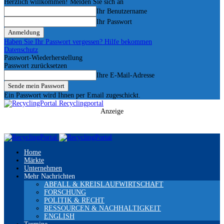
Herzlich willkommen! Melden Sie sich an
Ihr Benutzername
Ihr Passwort
Haben Sie Ihr Passwort vergessen? Hilfe bekommen
Datenschutz
Passwort-Wiederherstellung
Passwort zurücksetzen
Ihre E-Mail-Adresse
Ein Passwort wird Ihnen per Email zugeschickt.
Recyclingportal
Anzeige
Home
Märkte
Unternehmen
Mehr Nachrichten
ABFALL & KREISLAUFWIRTSCHAFT
FORSCHUNG
POLITIK & RECHT
RESSOURCEN & NACHHALTIGKEIT
ENGLISH