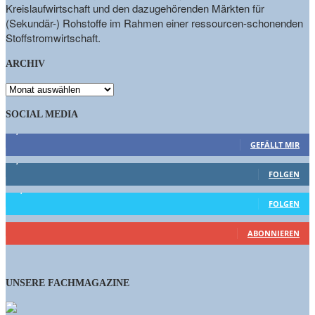
Kreislaufwirtschaft und den dazugehörenden Märkten für
(Sekundär-) Rohstoffe im Rahmen einer ressourcen-schonenden
Stoffstromwirtschaft.
ARCHIV
ARCHIV
SOCIAL MEDIA
9,863
Fans
GEFÄLLT MIR
1,662
Follower
FOLGEN
15,658
Follower
FOLGEN
460
Abonnenten
ABONNIEREN
UNSERE FACHMAGAZINE