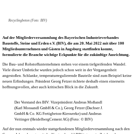
Recyclingbeton (Foto: BIV)
Auf der Mitgliederversammlung des Bayerischen Industrieverbandes
Baustoffe, Steine und Erden e.V. (BIV), die am 20. Mai 2022 mit über 100
Mitgliedsunternehmen und Gästen in Augsburg stattfinden konnte,
formulierte die Branche wichtige Eckpunkte für die zukünftige Ausrichtung.
Die Bau- und Rohstoffunternehmen stehen vor einem tiefgreifenden Wandel.
Viele dieser Umbrüche wurden jedoch schon weit in der Vergangenheit
angestoßen. Schlanke, temperaturregulierende Bauteile sind zum Beispiel keine
neuen Erfindungen. Präsident Georg Fetzer richtete deshalb einen einerseits
hoffnungsvollen, aber auch kritischen Blick in die Zukunft.
Der Vorstand des BIV: Vizepräsident Andreas Moßandl
(Karl Mossandl GmbH & Co.), Georg Fetzer (Dachser J.
GmbH & Co. KG Fertigbeton-Kieswerke) und Andreas
Veitinger (HeidelbergCement AG) (Foto: © BIV)
Auf der nun erstmals wieder stattgefundenen Mitgliederversammlung nach den