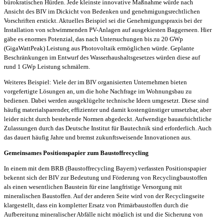
bürokratischen Hürden. Jede kleinste innovative Maßnahme würde nach
Ansicht des BIV im Dickicht von Bedenken und genehmigungsrechtlichen
Vorschriften erstickt. Aktuelles Beispiel sei die Genehmigungspraxis bei der
Installation von schwimmenden PV-Anlagen auf ausgekiesten Baggerseen. Hier
gäbe es enormes Potenzial, das nach Untersuchungen bis zu 20 GWp
(GigaWattPeak) Leistung aus Photovoltaik ermöglichen würde. Geplante
Beschränkungen im Entwurf des Wasserhaushaltsgesetzes würden diese auf
rund 1 GWp Leistung schmälern.
Weiteres Beispiel: Viele der im BIV organisierten Unternehmen bieten
vorgefertigte Lösungen an, um die hohe Nachfrage im Wohnungsbau zu
bedienen. Dabei werden ausgeklügelte technische Ideen umgesetzt. Diese sind
häufig materialsparender, effizienter und damit kostengünstiger umsetzbar, aber
leider nicht durch bestehende Normen abgedeckt. Aufwendige bauaufsichtliche
Zulassungen durch das Deutsche Institut für Bautechnik sind erforderlich. Auch
das dauert häufig Jahre und bremst zukunftsweisende Innovationen aus.
Gemeinsames Positionspapier zum Baustoffrecycling
In einem mit dem BRB (Baustoffrecycling Bayern) verfassten Positionspapier
bekennt sich der BIV zur Bedeutung und Förderung von Recyclingbaustoffen
als einen wesentlichen Baustein für eine langfristige Versorgung mit
mineralischen Baustoffen. Auf der anderen Seite wird von der Recyclingseite
klargestellt, dass ein kompletter Ersatz von Primärbaustoffen durch die
Aufbereitung mineralischer Abfälle nicht möglich ist und die Sicherung von