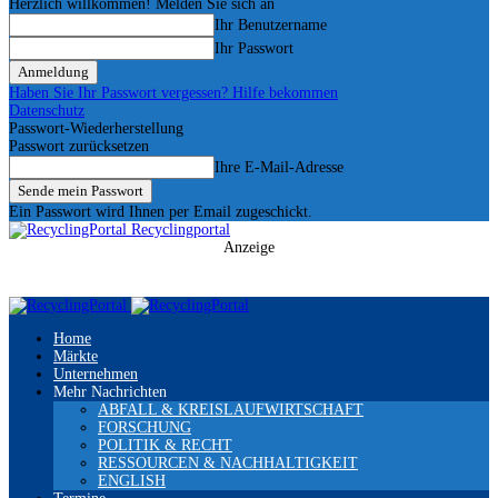
Herzlich willkommen! Melden Sie sich an
Ihr Benutzername
Ihr Passwort
Haben Sie Ihr Passwort vergessen? Hilfe bekommen
Datenschutz
Passwort-Wiederherstellung
Passwort zurücksetzen
Ihre E-Mail-Adresse
Ein Passwort wird Ihnen per Email zugeschickt.
Recyclingportal
Anzeige
Home
Märkte
Unternehmen
Mehr Nachrichten
ABFALL & KREISLAUFWIRTSCHAFT
FORSCHUNG
POLITIK & RECHT
RESSOURCEN & NACHHALTIGKEIT
ENGLISH