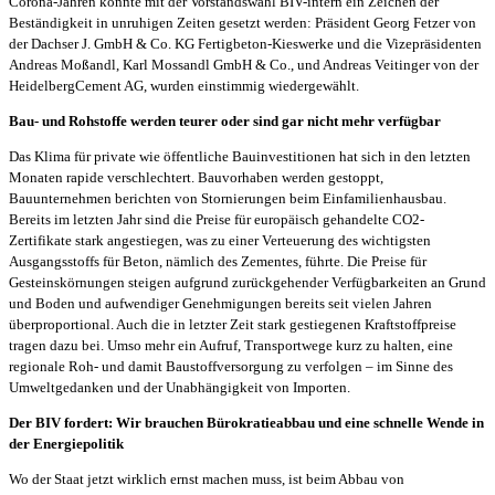
Corona-Jahren konnte mit der Vorstandswahl BIV-intern ein Zeichen der
Beständigkeit in unruhigen Zeiten gesetzt werden: Präsident Georg Fetzer von
der Dachser J. GmbH & Co. KG Fertigbeton-Kieswerke und die Vizepräsidenten
Andreas Moßandl, Karl Mossandl GmbH & Co., und Andreas Veitinger von der
HeidelbergCement AG, wurden einstimmig wiedergewählt.
Bau- und Rohstoffe werden teurer oder sind gar nicht mehr verfügbar
Das Klima für private wie öffentliche Bauinvestitionen hat sich in den letzten
Monaten rapide verschlechtert. Bauvorhaben werden gestoppt,
Bauunternehmen berichten von Stornierungen beim Einfamilienhausbau.
Bereits im letzten Jahr sind die Preise für europäisch gehandelte CO2-
Zertifikate stark angestiegen, was zu einer Verteuerung des wichtigsten
Ausgangsstoffs für Beton, nämlich des Zementes, führte. Die Preise für
Gesteinskörnungen steigen aufgrund zurückgehender Verfügbarkeiten an Grund
und Boden und aufwendiger Genehmigungen bereits seit vielen Jahren
überproportional. Auch die in letzter Zeit stark gestiegenen Kraftstoffpreise
tragen dazu bei. Umso mehr ein Aufruf, Transportwege kurz zu halten, eine
regionale Roh- und damit Baustoffversorgung zu verfolgen – im Sinne des
Umweltgedanken und der Unabhängigkeit von Importen.
Der BIV fordert: Wir brauchen Bürokratieabbau und eine schnelle Wende in
der Energiepolitik
Wo der Staat jetzt wirklich ernst machen muss, ist beim Abbau von