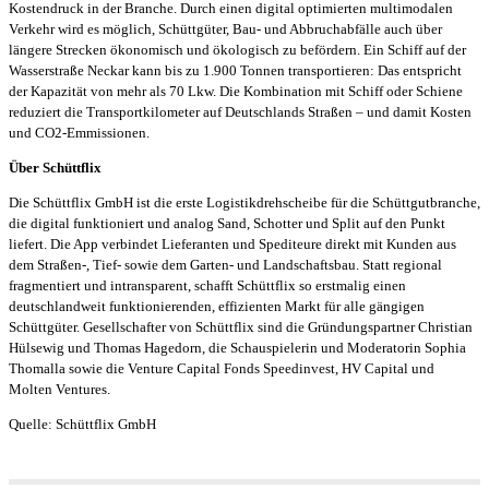
Kostendruck in der Branche. Durch einen digital optimierten multimodalen
Verkehr wird es möglich, Schüttgüter, Bau- und Abbruchabfälle auch über
längere Strecken ökonomisch und ökologisch zu befördern. Ein Schiff auf der
Wasserstraße Neckar kann bis zu 1.900 Tonnen transportieren: Das entspricht
der Kapazität von mehr als 70 Lkw. Die Kombination mit Schiff oder Schiene
reduziert die Transportkilometer auf Deutschlands Straßen – und damit Kosten
und CO2-Emmissionen.
Über Schüttflix
Die Schüttflix GmbH ist die erste Logistikdrehscheibe für die Schüttgutbranche,
die digital funktioniert und analog Sand, Schotter und Split auf den Punkt
liefert. Die App verbindet Lieferanten und Spediteure direkt mit Kunden aus
dem Straßen-, Tief- sowie dem Garten- und Landschaftsbau. Statt regional
fragmentiert und intransparent, schafft Schüttflix so erstmalig einen
deutschlandweit funktionierenden, effizienten Markt für alle gängigen
Schüttgüter. Gesellschafter von Schüttflix sind die Gründungspartner Christian
Hülsewig und Thomas Hagedorn, die Schauspielerin und Moderatorin Sophia
Thomalla sowie die Venture Capital Fonds Speedinvest, HV Capital und
Molten Ventures.
Quelle: Schüttflix GmbH