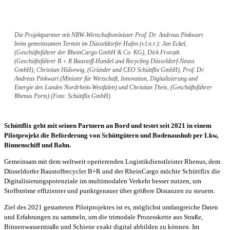
Die Projektpartner mit NRW-Wirtschaftsminister Prof. Dr. Andreas Pinkwart
beim gemeinsamen Termin im Düsseldorfer Hafen (v.l.n.r.): Jan Eckel,
(Geschäftsführer der RheinCargo GmbH & Co. KG), Dirk Frorath
(Geschäftsführer B + R Baustoff-Handel und Recycling Düsseldorf-Neuss
GmbH), Christian Hülsewig, (Gründer und CEO Schüttflix GmbH), Prof. Dr.
Andreas Pinkwart (Minister für Wirtschaft, Innovation, Digitalisierung und
Energie des Landes Nordrhein-Westfalen) und Christian Theis, (Geschäftsführer
Rhenus Ports) (Foto: Schüttflix GmbH)
Schüttflix geht mit seinen Partnern an Bord und testet seit 2021 in einem
Pilotprojekt die Beförderung von Schüttgütern und Bodenaushub per Lkw,
Binnenschiff und Bahn.
Gemeinsam mit dem weltweit operierenden Logistikdienstleister Rhenus, dem
Düsseldorfer Baustoffrecycler B+R und der RheinCargo möchte Schüttflix die
Digitalisierungspotenziale im multimodalen Verkehr besser nutzen, um
Stoffströme effizienter und punktgenauer über größere Distanzen zu steuern.
Ziel des 2021 gestarteten Pilotprojektes ist es, möglichst umfangreiche Daten
und Erfahrungen zu sammeln, um die trimodale Prozesskette aus Straße,
Binnenwasserstraße und Schiene exakt digital abbilden zu können. Im