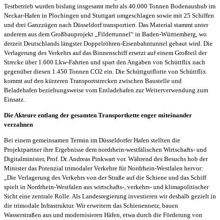
Testbetrieb wurden bislang insgesamt mehr als 40.000 Tonnen Bodenaushub im
Neckar-Hafen in Plochingen und Stuttgart umgeschlagen sowie mit 25 Schiffen
und drei Ganzzügen nach Düsseldorf transportiert. Das Material stammt unter
anderem aus dem Großbauprojekt „Fildertunnel“ in Baden-Württemberg, wo
derzeit Deutschlands längster Doppelröhren-Eisenbahntunnel gebaut wird. Die
Verlagerung des Verkehrs auf das Binnenschiff ersetzt auf einem Großteil der
Strecke über 1.600 Lkw-Fahrten und spart den Angaben von Schüttflix nach
gegenüber diesen 1.450 Tonnen CO2 ein. Die Schüttgutflotte von Schüttflix
kommt auf den kürzeren Transportstrecken zwischen Baustelle und
Beladehafen beziehungsweise vom Entladehafen zur Weiterverwendung zum
Einsatz.
Die Akteure entlang der gesamten Transportkette enger miteinander
verzahnen
Bei einem gemeinsamen Termin im Düsseldorfer Hafen stellten die
Projektpartner ihre Ergebnisse dem nordrhein-westfälischen Wirtschafts- und
Digitalminister, Prof. Dr. Andreas Pinkwart vor. Während des Besuchs hob der
Minister das Potenzial trimodaler Verkehre für Nordrhein-Westfalen hervor:
„Die Verlagerung des Verkehrs von der Straße auf die Schiene und das Schiff
spielt in Nordrhein-Westfalen aus wirtschafts-, verkehrs- und klimapolitischer
Sicht eine zentrale Rolle. Als Landesregierung investieren wir deshalb gezielt in
die trimodale Infrastruktur. Wir erweitern das Schienennetz, bauen
Wasserstraßen aus und modernisieren Häfen, etwa durch die Förderung von