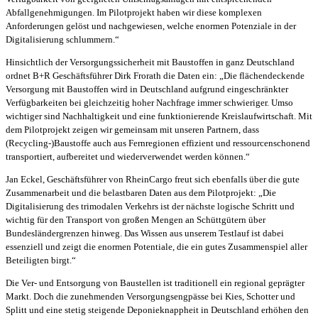
Abfallgenehmigungen. Im Pilotprojekt haben wir diese komplexen
Anforderungen gelöst und nachgewiesen, welche enormen Potenziale in der
Digitalisierung schlummern.“
Hinsichtlich der Versorgungssicherheit mit Baustoffen in ganz Deutschland
ordnet B+R Geschäftsführer Dirk Frorath die Daten ein: „Die flächendeckende
Versorgung mit Baustoffen wird in Deutschland aufgrund eingeschränkter
Verfügbarkeiten bei gleichzeitig hoher Nachfrage immer schwieriger. Umso
wichtiger sind Nachhaltigkeit und eine funktionierende Kreislaufwirtschaft. Mit
dem Pilotprojekt zeigen wir gemeinsam mit unseren Partnern, dass
(Recycling-)Baustoffe auch aus Fernregionen effizient und ressourcenschonend
transportiert, aufbereitet und wiederverwendet werden können.“
Jan Eckel, Geschäftsführer von RheinCargo freut sich ebenfalls über die gute
Zusammenarbeit und die belastbaren Daten aus dem Pilotprojekt: „Die
Digitalisierung des trimodalen Verkehrs ist der nächste logische Schritt und
wichtig für den Transport von großen Mengen an Schüttgütern über
Bundesländergrenzen hinweg. Das Wissen aus unserem Testlauf ist dabei
essenziell und zeigt die enormen Potentiale, die ein gutes Zusammenspiel aller
Beteiligten birgt.“
Die Ver- und Entsorgung von Baustellen ist traditionell ein regional geprägter
Markt. Doch die zunehmenden Versorgungsengpässe bei Kies, Schotter und
Splitt und eine stetig steigende Deponieknappheit in Deutschland erhöhen den