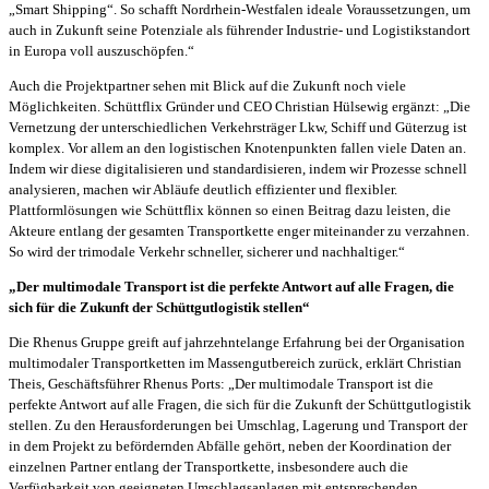
„Smart Shipping“. So schafft Nordrhein-Westfalen ideale Voraussetzungen, um
auch in Zukunft seine Potenziale als führender Industrie- und Logistikstandort
in Europa voll auszuschöpfen.“
Auch die Projektpartner sehen mit Blick auf die Zukunft noch viele
Möglichkeiten. Schüttflix Gründer und CEO Christian Hülsewig ergänzt: „Die
Vernetzung der unterschiedlichen Verkehrsträger Lkw, Schiff und Güterzug ist
komplex. Vor allem an den logistischen Knotenpunkten fallen viele Daten an.
Indem wir diese digitalisieren und standardisieren, indem wir Prozesse schnell
analysieren, machen wir Abläufe deutlich effizienter und flexibler.
Plattformlösungen wie Schüttflix können so einen Beitrag dazu leisten, die
Akteure entlang der gesamten Transportkette enger miteinander zu verzahnen.
So wird der trimodale Verkehr schneller, sicherer und nachhaltiger.“
„Der multimodale Transport ist die perfekte Antwort auf alle Fragen, die
sich für die Zukunft der Schüttgutlogistik stellen“
Die Rhenus Gruppe greift auf jahrzehntelange Erfahrung bei der Organisation
multimodaler Transportketten im Massengutbereich zurück, erklärt Christian
Theis, Geschäftsführer Rhenus Ports: „Der multimodale Transport ist die
perfekte Antwort auf alle Fragen, die sich für die Zukunft der Schüttgutlogistik
stellen. Zu den Herausforderungen bei Umschlag, Lagerung und Transport der
in dem Projekt zu befördernden Abfälle gehört, neben der Koordination der
einzelnen Partner entlang der Transportkette, insbesondere auch die
Verfügbarkeit von geeigneten Umschlagsanlagen mit entsprechenden