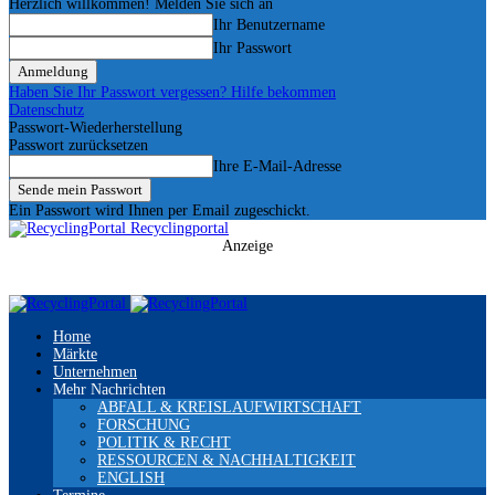
Herzlich willkommen! Melden Sie sich an
Ihr Benutzername
Ihr Passwort
Haben Sie Ihr Passwort vergessen? Hilfe bekommen
Datenschutz
Passwort-Wiederherstellung
Passwort zurücksetzen
Ihre E-Mail-Adresse
Ein Passwort wird Ihnen per Email zugeschickt.
Recyclingportal
Anzeige
Home
Märkte
Unternehmen
Mehr Nachrichten
ABFALL & KREISLAUFWIRTSCHAFT
FORSCHUNG
POLITIK & RECHT
RESSOURCEN & NACHHALTIGKEIT
ENGLISH