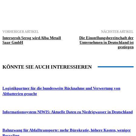
VORHERIGER ARTIKEL
NÄCHSTER ARTIKEL
Interseroh Serog wird Alba Metall
Die Einstellungsbereitschaft der
Saar GmbH
Unternehmen in Deutschland ist
gestiegen
KÖNNTE SIE AUCH INTERESSIEREN
Logistikpartner für die bundesweite Rücknahme und Verwertung von
Altbatterien gesucht
Informationssystem NIWIS: Aktuelle Daten zu Niedrigwasser in Deutschland
Bahnzwang für Abfalltransporte: mehr Bürokratie, höhere Kosten, weniger
Recycling