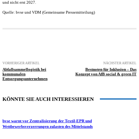
und nicht erst 2027.
Quelle: bvse und VDM (Gemeinsame Pressemitteilung)
VORHERIGER ARTIKEL
NÄCHSTER ARTIKEL
Abfallsammellogistik bei
Bestnoten für Inklusion – Das
kommunalen
Konzept von AfB social & green IT
Entsorgungsunternehmen
KÖNNTE SIE AUCH INTERESSIEREN
bvse warnt vor Zentralisierung der Textil-EPR und
Wettbewerbsverzerrungen zulasten des Mittelstands