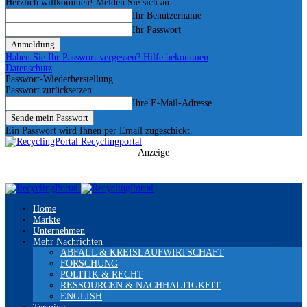
Herzlich willkommen! Melden Sie sich an
Ihr Benutzername
Ihr Passwort
Haben Sie Ihr Passwort vergessen? Hilfe bekommen
Datenschutz
Passwort-Wiederherstellung
Passwort zurücksetzen
Ihre E-Mail-Adresse
Ein Passwort wird Ihnen per Email zugeschickt.
Recyclingportal
Anzeige
Home
Märkte
Unternehmen
Mehr Nachrichten
ABFALL & KREISLAUFWIRTSCHAFT
FORSCHUNG
POLITIK & RECHT
RESSOURCEN & NACHHALTIGKEIT
ENGLISH