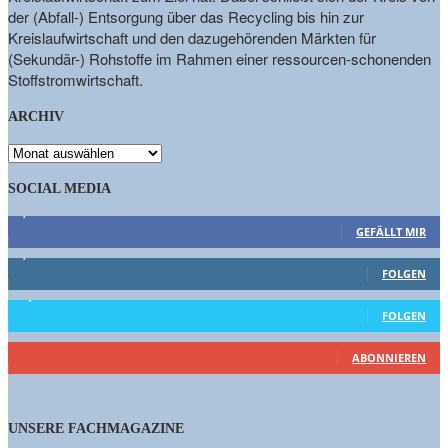
der (Abfall-) Entsorgung über das Recycling bis hin zur
Kreislaufwirtschaft und den dazugehörenden Märkten für
(Sekundär-) Rohstoffe im Rahmen einer ressourcen-schonenden
Stoffstromwirtschaft.
ARCHIV
ARCHIV
SOCIAL MEDIA
9,863
Fans
GEFÄLLT MIR
1,662
Follower
FOLGEN
15,658
Follower
FOLGEN
460
Abonnenten
ABONNIEREN
UNSERE FACHMAGAZINE