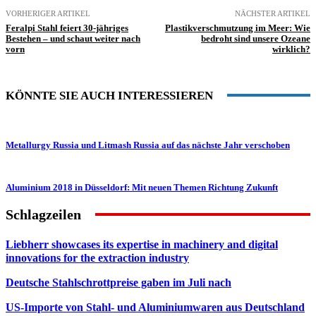
VORHERIGER ARTIKEL
NÄCHSTER ARTIKEL
Feralpi Stahl feiert 30-jähriges
Plastikverschmutzung im Meer: Wie
Bestehen – und schaut weiter nach
bedroht sind unsere Ozeane
vorn
wirklich?
KÖNNTE SIE AUCH INTERESSIEREN
Metallurgy Russia und Litmash Russia auf das nächste Jahr verschoben
Aluminium 2018 in Düsseldorf: Mit neuen Themen Richtung Zukunft
Schlagzeilen
Liebherr showcases its expertise in machinery and digital
innovations for the extraction industry
Deutsche Stahlschrottpreise gaben im Juli nach
US-Importe von Stahl- und Aluminiumwaren aus Deutschland