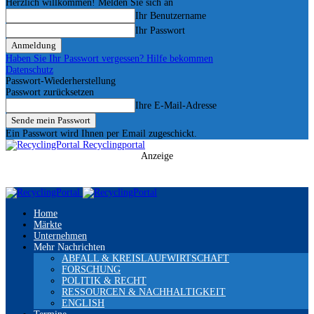
Herzlich willkommen! Melden Sie sich an
Ihr Benutzername
Ihr Passwort
Haben Sie Ihr Passwort vergessen? Hilfe bekommen
Datenschutz
Passwort-Wiederherstellung
Passwort zurücksetzen
Ihre E-Mail-Adresse
Ein Passwort wird Ihnen per Email zugeschickt.
Recyclingportal
Anzeige
Home
Märkte
Unternehmen
Mehr Nachrichten
ABFALL & KREISLAUFWIRTSCHAFT
FORSCHUNG
POLITIK & RECHT
RESSOURCEN & NACHHALTIGKEIT
ENGLISH