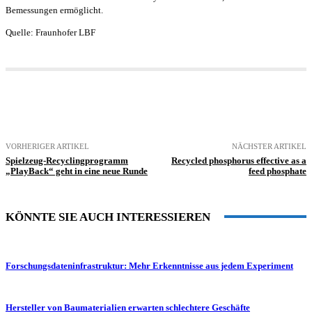
Bemessungen ermöglicht.
Quelle: Fraunhofer LBF
VORHERIGER ARTIKEL
NÄCHSTER ARTIKEL
Spielzeug-Recyclingprogramm
Recycled phosphorus effective as a
„PlayBack“ geht in eine neue Runde
feed phosphate
KÖNNTE SIE AUCH INTERESSIEREN
Forschungsdateninfrastruktur: Mehr Erkenntnisse aus jedem Experiment
Hersteller von Baumaterialien erwarten schlechtere Geschäfte