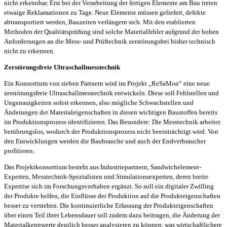
nicht erkennbar. Erst bei der Verarbeitung der fertigen Elemente am Bau treten
etwaige Reklamationen zu Tage. Neue Elemente müssen geliefert, defekte
abtransportiert werden, Bauzeiten verlängern sich. Mit den etablierten
Methoden der Qualitätsprüfung sind solche Materialfehler aufgrund der hohen
Anforderungen an die Mess- und Prüftechnik zerstörungsfrei bisher technisch
nicht zu erkennen.
Zerstörungsfreie Ultraschallmesstechnik
Ein Konsortium von sieben Partnern wird im Projekt „ReSaMon“ eine neue
zerstörungsfreie Ultraschallmesstechnik entwickeln. Diese soll Fehlstellen und
Ungenauigkeiten sofort erkennen, also mögliche Schwachstellen und
Änderungen der Materialeigenschaften in diesen wichtigen Baustoffen bereits
im Produktionsprozess identifizieren. Das Besondere: Die Messtechnik arbeitet
berührungslos, wodurch der Produktionsprozess nicht beeinträchtigt wird. Von
den Entwicklungen werden die Baubranche und auch der Endverbraucher
profitieren.
Das Projektkonsortium besteht aus Industriepartnern, Sandwichelement-
Experten, Messtechnik-Spezialisten und Simulationsexperten, deren breite
Expertise sich im Forschungsvorhaben ergänzt. So soll ein digitaler Zwilling
der Produkte helfen, die Einflüsse der Produktion auf die Produkteigenschaften
besser zu verstehen. Die kontinuierliche Erfassung der Produkteigenschaften
über einen Teil ihrer Lebensdauer soll zudem dazu beitragen, die Änderung der
Materialkennwerte deutlich besser analysieren zu können, was wirtschaftlichere