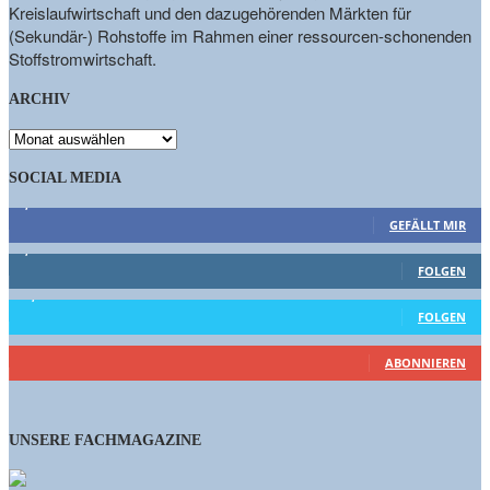
Kreislaufwirtschaft und den dazugehörenden Märkten für
(Sekundär-) Rohstoffe im Rahmen einer ressourcen-schonenden
Stoffstromwirtschaft.
ARCHIV
ARCHIV
SOCIAL MEDIA
9,863
Fans
GEFÄLLT MIR
1,662
Follower
FOLGEN
15,658
Follower
FOLGEN
460
Abonnenten
ABONNIEREN
UNSERE FACHMAGAZINE