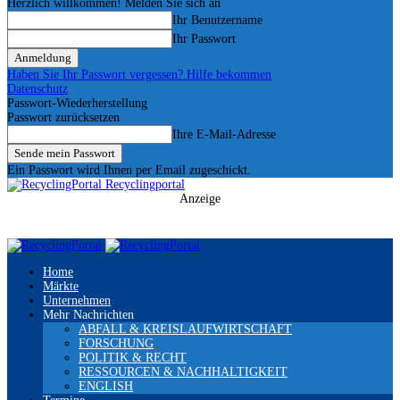
Herzlich willkommen! Melden Sie sich an
Ihr Benutzername
Ihr Passwort
Haben Sie Ihr Passwort vergessen? Hilfe bekommen
Datenschutz
Passwort-Wiederherstellung
Passwort zurücksetzen
Ihre E-Mail-Adresse
Ein Passwort wird Ihnen per Email zugeschickt.
Recyclingportal
Anzeige
Home
Märkte
Unternehmen
Mehr Nachrichten
ABFALL & KREISLAUFWIRTSCHAFT
FORSCHUNG
POLITIK & RECHT
RESSOURCEN & NACHHALTIGKEIT
ENGLISH