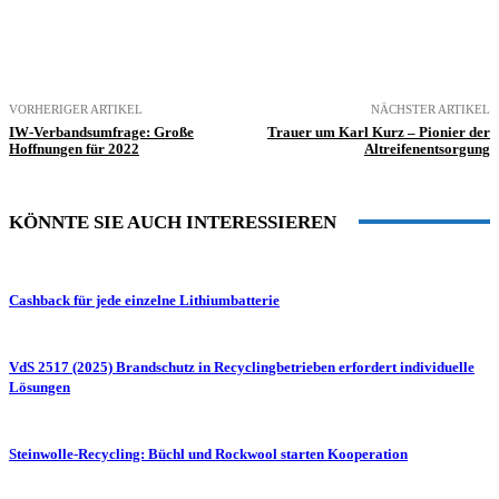
VORHERIGER ARTIKEL
NÄCHSTER ARTIKEL
IW-Verbandsumfrage: Große
Trauer um Karl Kurz – Pionier der
Hoffnungen für 2022
Altreifenentsorgung
KÖNNTE SIE AUCH INTERESSIEREN
Cashback für jede einzelne Lithiumbatterie
VdS 2517 (2025) Brandschutz in Recyclingbetrieben erfordert individuelle
Lösungen
Steinwolle-Recycling: Büchl und Rockwool starten Kooperation