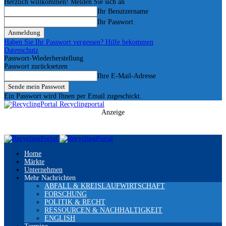
Herzlich willkommen! Melden Sie sich an
Ihr Benutzername
Ihr Passwort
Haben Sie Ihr Passwort vergessen? Hilfe bekommen
Datenschutz
Passwort-Wiederherstellung
Passwort zurücksetzen
Ihre E-Mail-Adresse
Ein Passwort wird Ihnen per Email zugeschickt.
Recyclingportal
Anzeige
Home
Märkte
Unternehmen
Mehr Nachrichten
ABFALL & KREISLAUFWIRTSCHAFT
FORSCHUNG
POLITIK & RECHT
RESSOURCEN & NACHHALTIGKEIT
ENGLISH