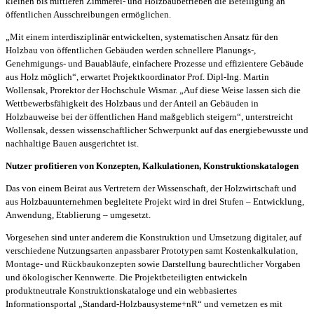
kleinen bis mittleren Zimmerei- und Holzbaubetrieben die Beteiligung an
öffentlichen Ausschreibungen ermöglichen.
„Mit einem interdisziplinär entwickelten, systematischen Ansatz für den
Holzbau von öffentlichen Gebäuden werden schnellere Planungs-,
Genehmigungs- und Bauabläufe, einfachere Prozesse und effizientere Gebäude
aus Holz möglich“, erwartet Projektkoordinator Prof. Dipl-Ing. Martin
Wollensak, Prorektor der Hochschule Wismar. „Auf diese Weise lassen sich die
Wettbewerbsfähigkeit des Holzbaus und der Anteil an Gebäuden in
Holzbauweise bei der öffentlichen Hand maßgeblich steigern“, unterstreicht
Wollensak, dessen wissenschaftlicher Schwerpunkt auf das energiebewusste und
nachhaltige Bauen ausgerichtet ist.
Nutzer profitieren von Konzepten, Kalkulationen, Konstruktionskatalogen
Das von einem Beirat aus Vertretern der Wissenschaft, der Holzwirtschaft und
aus Holzbauunternehmen begleitete Projekt wird in drei Stufen – Entwicklung,
Anwendung, Etablierung – umgesetzt.
Vorgesehen sind unter anderem die Konstruktion und Umsetzung digitaler, auf
verschiedene Nutzungsarten anpassbarer Prototypen samt Kostenkalkulation,
Montage- und Rückbaukonzepten sowie Darstellung baurechtlicher Vorgaben
und ökologischer Kennwerte. Die Projektbeteiligten entwickeln
produktneutrale Konstruktionskataloge und ein webbasiertes
Informationsportal „Standard-Holzbausysteme+nR“ und vernetzen es mit