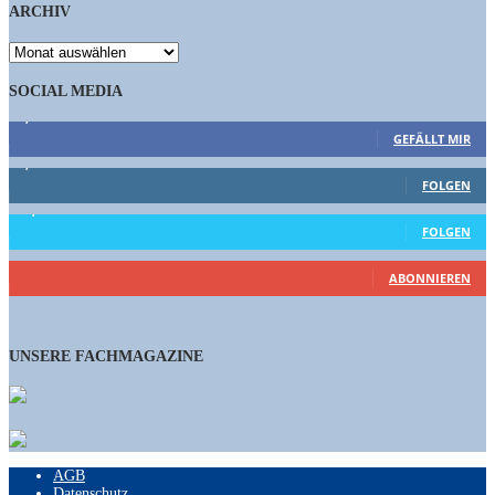
ARCHIV
ARCHIV
SOCIAL MEDIA
9,863
Fans
GEFÄLLT MIR
1,662
Follower
FOLGEN
15,658
Follower
FOLGEN
460
Abonnenten
ABONNIEREN
UNSERE FACHMAGAZINE
AGB
Datenschutz