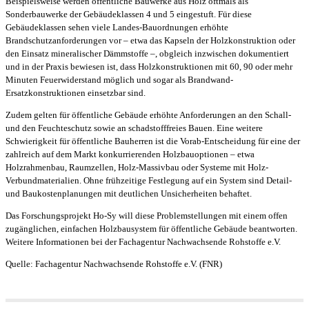
Beispielsweise werden öffentliche Bauwerke aus Holz oftmals als
Sonderbauwerke der Gebäudeklassen 4 und 5 eingestuft. Für diese
Gebäudeklassen sehen viele Landes-Bauordnungen erhöhte
Brandschutzanforderungen vor – etwa das Kapseln der Holzkonstruktion oder
den Einsatz mineralischer Dämmstoffe –, obgleich inzwischen dokumentiert
und in der Praxis bewiesen ist, dass Holzkonstruktionen mit 60, 90 oder mehr
Minuten Feuerwiderstand möglich und sogar als Brandwand-
Ersatzkonstruktionen einsetzbar sind.
Zudem gelten für öffentliche Gebäude erhöhte Anforderungen an den Schall-
und den Feuchteschutz sowie an schadstofffreies Bauen. Eine weitere
Schwierigkeit für öffentliche Bauherren ist die Vorab-Entscheidung für eine der
zahlreich auf dem Markt konkurrierenden Holzbauoptionen – etwa
Holzrahmenbau, Raumzellen, Holz-Massivbau oder Systeme mit Holz-
Verbundmaterialien. Ohne frühzeitige Festlegung auf ein System sind Detail-
und Baukostenplanungen mit deutlichen Unsicherheiten behaftet.
Das Forschungsprojekt Ho-Sy will diese Problemstellungen mit einem offen
zugänglichen, einfachen Holzbausystem für öffentliche Gebäude beantworten.
Weitere Informationen bei der Fachagentur Nachwachsende Rohstoffe e.V.
Quelle: Fachagentur Nachwachsende Rohstoffe e.V. (FNR)