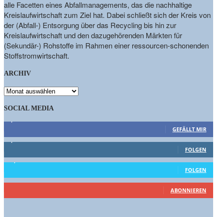
alle Facetten eines Abfallmanagements, das die nachhaltige
Kreislaufwirtschaft zum Ziel hat. Dabei schließt sich der Kreis von
der (Abfall-) Entsorgung über das Recycling bis hin zur
Kreislaufwirtschaft und den dazugehörenden Märkten für
(Sekundär-) Rohstoffe im Rahmen einer ressourcen-schonenden
Stoffstromwirtschaft.
ARCHIV
ARCHIV
SOCIAL MEDIA
9,863
Fans
GEFÄLLT MIR
1,662
Follower
FOLGEN
15,658
Follower
FOLGEN
460
Abonnenten
ABONNIEREN