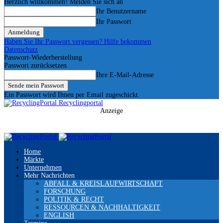
Herzlich willkommen! Melden Sie sich an
Ihr Benutzername
Ihr Passwort
Haben Sie Ihr Passwort vergessen? Hilfe bekommen
Datenschutz
Passwort-Wiederherstellung
Passwort zurücksetzen
Ihre E-Mail-Adresse
Ein Passwort wird Ihnen per Email zugeschickt.
Recyclingportal
Anzeige
Home
Märkte
Unternehmen
Mehr Nachrichten
ABFALL & KREISLAUFWIRTSCHAFT
FORSCHUNG
POLITIK & RECHT
RESSOURCEN & NACHHALTIGKEIT
ENGLISH