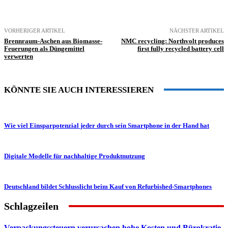
VORHERIGER ARTIKEL
NÄCHSTER ARTIKEL
Brennraum-Aschen aus Biomasse-
NMC recycling: Northvolt produces
Feuerungen als Düngemittel
first fully recycled battery cell
verwerten
KÖNNTE SIE AUCH INTERESSIEREN
Wie viel Einsparpotenzial jeder durch sein Smartphone in der Hand hat
Digitale Modelle für nachhaltige Produktnutzung
Deutschland bildet Schlusslicht beim Kauf von Refurbished-Smartphones
Schlagzeilen
Verpackungssteuern verursachen hohe Kosten und Bürokratie