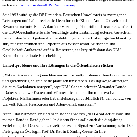
sich unter:
www.dbu.de/@UWPNominierung
Seit 1993 würdigt die DBU mit dem Deutschen Umweltpreis hervorragende
Leistungen und bahnbrechende Ideen für mehr Klima-, Arten-, Umwelt- und
Ressourcenschutz. Nach Ablauf der Vorschlagsfrist prüft und bewertet zunächst
die DBU-Geschäftsstelle alle Vorschläge unter Einbindung externer Gutachten.
Im nächsten Schritt gehen die Empfehlungen an eine 16-köpfige hochkarätige
Jury mit Expertinnen und Experten aus Wissenschaft, Wirtschaft und
Gesellschaft. Aufbauend auf die Bewertung der Jury trifft dann das DBU-
Kuratorium die finale Entscheidung.
Umweltprobleme und ihre Lösungen in die Öffentlichkeit rücken
„Mit der Auszeichnung möchten wir auf Umweltprobleme aufmerksam machen
und gleichzeitig beispielhafte praktisch umsetzbare Lösungswege aufzeigen,
die zum Nachahmen anregen“, sagt DBU-Generalsekretär Alexander Bonde.
„Daher suchen wir Frauen und Männer, die sich mit ihren innovativen
Projekten, Maßnahmen oder Lebensleistungen vorbildlich für den Schutz von
Umwelt, Klima, Ressourcen und Artenvielfalt einsetzen.“
Arten- und Klimaschutz sind nach Bondes Worten „das Gebot der Stunde und
müssen Hand in Hand gehen“. In diesem Sinne solle auch die diesjährige
Verleihung des Deutschen Umweltpreises ein Signal zur Nachahmung sein. Der
Preis ging an Ökologin Prof. Dr. Katrin Böhning-Gaese für ihre