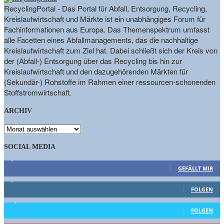
RecyclingPortal - Das Portal für Abfall, Entsorgung, Recycling,
Kreislaufwirtschaft und Märkte ist ein unabhängiges Forum für
Fachinformationen aus Europa. Das Themenspektrum umfasst
alle Facetten eines Abfallmanagements, das die nachhaltige
Kreislaufwirtschaft zum Ziel hat. Dabei schließt sich der Kreis von
der (Abfall-) Entsorgung über das Recycling bis hin zur
Kreislaufwirtschaft und den dazugehörenden Märkten für
(Sekundär-) Rohstoffe im Rahmen einer ressourcen-schonenden
Stoffstromwirtschaft.
ARCHIV
ARCHIV
SOCIAL MEDIA
9,863
Fans
GEFÄLLT MIR
1,662
Follower
FOLGEN
15,658
Follower
FOLGEN
461
Abonnenten