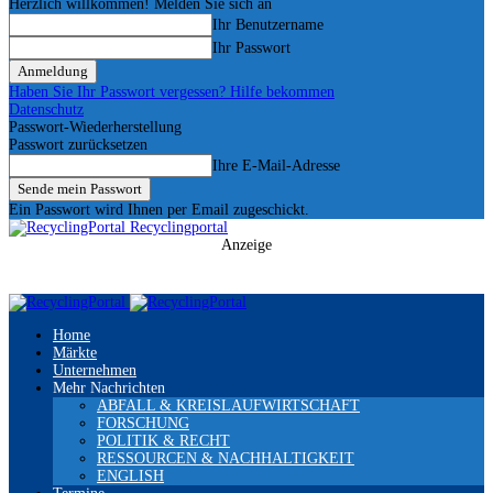
Herzlich willkommen! Melden Sie sich an
Ihr Benutzername
Ihr Passwort
Haben Sie Ihr Passwort vergessen? Hilfe bekommen
Datenschutz
Passwort-Wiederherstellung
Passwort zurücksetzen
Ihre E-Mail-Adresse
Ein Passwort wird Ihnen per Email zugeschickt.
Recyclingportal
Anzeige
Home
Märkte
Unternehmen
Mehr Nachrichten
ABFALL & KREISLAUFWIRTSCHAFT
FORSCHUNG
POLITIK & RECHT
RESSOURCEN & NACHHALTIGKEIT
ENGLISH