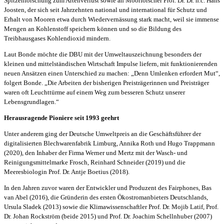
Spitzenforschung zum Artenverlust sowie an Moorforscher Prof. Dr. Dr. h.c. Hans
Joosten, der sich seit Jahrzehnten national und international für Schutz und
Erhalt von Mooren etwa durch Wiedervernässung stark macht, weil sie immense
Mengen an Kohlenstoff speichern können und so die Bildung des
Treibhausgases Kohlendioxid mindern.
Laut Bonde möchte die DBU mit der Umweltauszeichnung besonders der
kleinen und mittelständischen Wirtschaft Impulse liefern, mit funktionierenden
neuen Ansätzen einen Unterschied zu machen: „Denn Umlenken erfordert Mut“,
folgert Bonde. „Die Arbeiten der bisherigen Preisträgerinnen und Preisträger
waren oft Leuchttürme auf einem Weg zum besseren Schutz unserer
Lebensgrundlagen.“
Herausragende Pioniere seit 1993 geehrt
Unter anderem ging der Deutsche Umweltpreis an die Geschäftsführer der
digitalisierten Blechwarenfabrik Limburg, Annika Roth und Hugo Trappmann
(2020), den Inhaber der Firma Werner und Mertz mit der Wasch- und
Reinigungsmittelmarke Frosch, Reinhard Schneider (2019) und die
Meeresbiologin Prof. Dr. Antje Boetius (2018).
In den Jahren zuvor waren der Entwickler und Produzent des Fairphones, Bas
van Abel (2016), die Gründerin des ersten Ökostromanbieters Deutschlands,
Ursula Sladek (2013) sowie die Klimawissenschaftler Prof. Dr. Mojib Latif, Prof.
Dr. Johan Rockström (beide 2015) und Prof. Dr. Joachim Schellnhuber (2007)