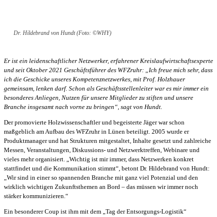
Dr. Hildebrand von Hundt (Foto: ©WHY)
Er ist ein leidenschaftlicher Netzwerker, erfahrener Kreislaufwirtschaftsexperte
und seit Oktober 2021 Geschäftsführer des WFZruhr: „Ich freue mich sehr, dass
ich die Geschicke unseres Kompetenznetzwerkes, mit Prof. Holzhauer
gemeinsam, lenken darf. Schon als Geschäftsstellenleiter war es mir immer ein
besonderes Anliegen, Nutzen für unsere Mitglieder zu stiften und unsere
Branche insgesamt nach vorne zu bringen“, sagt von Hundt.
Der promovierte Holzwissenschaftler und begeisterte Jäger war schon
maßgeblich am Aufbau des WFZruhr in Lünen beteiligt. 2005 wurde er
Produktmanager und hat Strukturen mitgestaltet, Inhalte gesetzt und zahlreiche
Messen, Veranstaltungen, Diskussions- und Netzwerktreffen, Webinare und
vieles mehr organisiert. „Wichtig ist mir immer, dass Netzwerken konkret
stattfindet und die Kommunikation stimmt“, betont Dr. Hildebrand von Hundt:
„Wir sind in einer so spannenden Branche mit ganz viel Potenzial und den
wirklich wichtigen Zukunftsthemen an Bord – das müssen wir immer noch
stärker kommunizieren.“
Ein besonderer Coup ist ihm mit dem „Tag der Entsorgungs-Logistik“