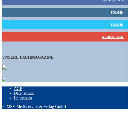
GEFÄLLT MIR
1,662
Follower
FOLGEN
15,658
Follower
FOLGEN
461
Abonnenten
ABONNIEREN
UNSERE FACHMAGAZINE
AGB
Datenschutz
Impressum
© MSV Mediaservice & Verlag GmbH