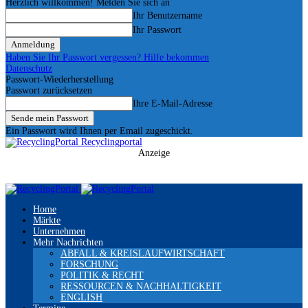
Herzlich willkommen! Melden Sie sich an
Ihr Benutzername
Ihr Passwort
Haben Sie Ihr Passwort vergessen? Hilfe bekommen
Datenschutz
Passwort-Wiederherstellung
Passwort zurücksetzen
Ihre E-Mail-Adresse
Ein Passwort wird Ihnen per Email zugeschickt.
Recyclingportal
Anzeige
Home
Märkte
Unternehmen
Mehr Nachrichten
ABFALL & KREISLAUFWIRTSCHAFT
FORSCHUNG
POLITIK & RECHT
RESSOURCEN & NACHHALTIGKEIT
ENGLISH