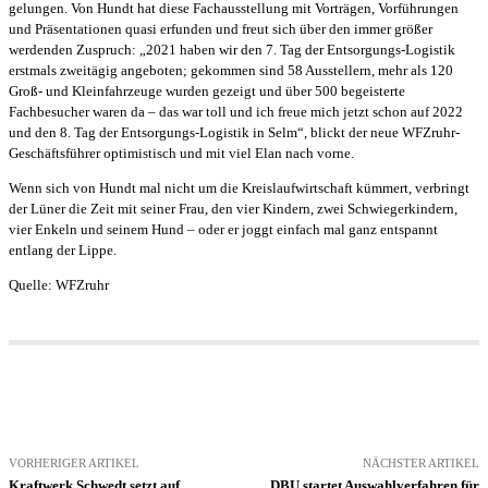
gelungen. Von Hundt hat diese Fachausstellung mit Vorträgen, Vorführungen
und Präsentationen quasi erfunden und freut sich über den immer größer
werdenden Zuspruch: „2021 haben wir den 7. Tag der Entsorgungs-Logistik
erstmals zweitägig angeboten; gekommen sind 58 Ausstellern, mehr als 120
Groß- und Kleinfahrzeuge wurden gezeigt und über 500 begeisterte
Fachbesucher waren da – das war toll und ich freue mich jetzt schon auf 2022
und den 8. Tag der Entsorgungs-Logistik in Selm“, blickt der neue WFZruhr-
Geschäftsführer optimistisch und mit viel Elan nach vorne.
Wenn sich von Hundt mal nicht um die Kreislaufwirtschaft kümmert, verbringt
der Lüner die Zeit mit seiner Frau, den vier Kindern, zwei Schwiegerkindern,
vier Enkeln und seinem Hund – oder er joggt einfach mal ganz entspannt
entlang der Lippe.
Quelle: WFZruhr
VORHERIGER ARTIKEL
NÄCHSTER ARTIKEL
Kraftwerk Schwedt setzt auf
DBU startet Auswahlverfahren für