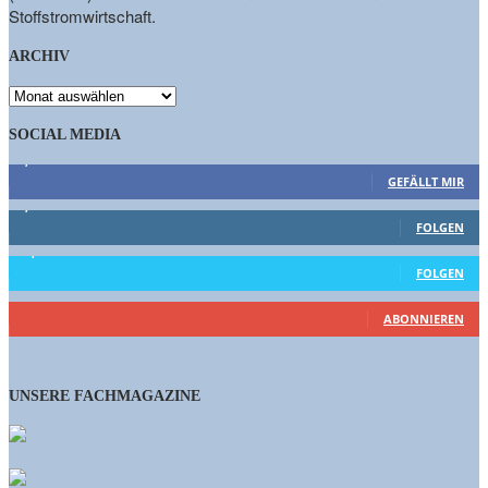
Stoffstromwirtschaft.
ARCHIV
ARCHIV
SOCIAL MEDIA
9,863
Fans
GEFÄLLT MIR
1,662
Follower
FOLGEN
15,658
Follower
FOLGEN
461
Abonnenten
ABONNIEREN
UNSERE FACHMAGAZINE