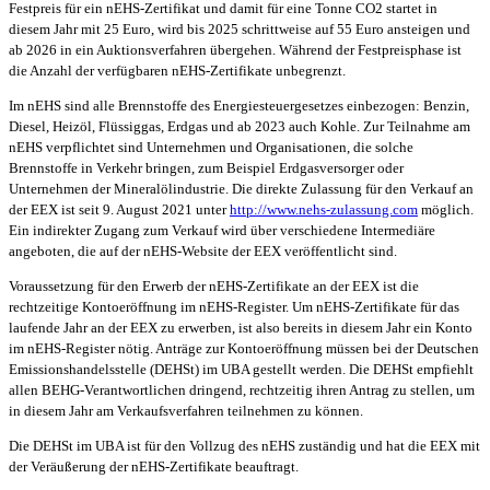
Festpreis für ein nEHS-Zertifikat und damit für eine Tonne CO2 startet in
diesem Jahr mit 25 Euro, wird bis 2025 schrittweise auf 55 Euro ansteigen und
ab 2026 in ein Auktionsverfahren übergehen. Während der Festpreisphase ist
die Anzahl der verfügbaren nEHS-Zertifikate unbegrenzt.
Im nEHS sind alle Brennstoffe des Energiesteuergesetzes einbezogen: Benzin,
Diesel, Heizöl, Flüssiggas, Erdgas und ab 2023 auch Kohle. Zur Teilnahme am
nEHS verpflichtet sind Unternehmen und Organisationen, die solche
Brennstoffe in Verkehr bringen, zum Beispiel Erdgasversorger oder
Unternehmen der Mineralölindustrie. Die direkte Zulassung für den Verkauf an
der EEX ist seit 9. August 2021 unter
http://www.nehs-zulassung.com
möglich.
Ein indirekter Zugang zum Verkauf wird über verschiedene Intermediäre
angeboten, die auf der nEHS-Website der EEX veröffentlicht sind.
Voraussetzung für den Erwerb der nEHS-Zertifikate an der EEX ist die
rechtzeitige Kontoeröffnung im nEHS-Register. Um nEHS-Zertifikate für das
laufende Jahr an der EEX zu erwerben, ist also bereits in diesem Jahr ein Konto
im nEHS-Register nötig. Anträge zur Kontoeröffnung müssen bei der Deutschen
Emissionshandelsstelle (DEHSt) im UBA gestellt werden. Die DEHSt empfiehlt
allen BEHG-Verantwortlichen dringend, rechtzeitig ihren Antrag zu stellen, um
in diesem Jahr am Verkaufsverfahren teilnehmen zu können.
Die DEHSt im UBA ist für den Vollzug des nEHS zuständig und hat die EEX mit
der Veräußerung der nEHS-Zertifikate beauftragt.