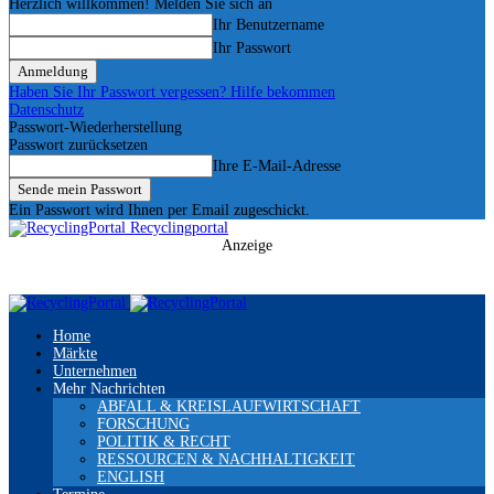
Herzlich willkommen! Melden Sie sich an
Ihr Benutzername
Ihr Passwort
Haben Sie Ihr Passwort vergessen? Hilfe bekommen
Datenschutz
Passwort-Wiederherstellung
Passwort zurücksetzen
Ihre E-Mail-Adresse
Ein Passwort wird Ihnen per Email zugeschickt.
Recyclingportal
Anzeige
Home
Märkte
Unternehmen
Mehr Nachrichten
ABFALL & KREISLAUFWIRTSCHAFT
FORSCHUNG
POLITIK & RECHT
RESSOURCEN & NACHHALTIGKEIT
ENGLISH