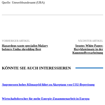
Quelle: Umweltbundesamt (UBA)
VORHERIGER ARTIKEL
NÄCHSTER ARTIKEL
Hazardous waste specialist Malary
Sesotec White Paper:
bolsters Untha shredding fleet
Rezyklateinsatz in der
Kunststoffverarbeitung
KÖNNTE SIE AUCH INTERESSIEREN
Angemessen hohes Klimageld führt zu Akzeptanz von CO2-Bepreisung
Wirtschaftsforscher für mehr Energie-Zusammenarbeit in Europa