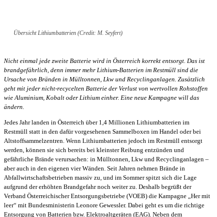
Übersicht Lithiumbatterien (Credit: M. Seyfert)
Nicht einmal jede zweite Batterie wird in Österreich korrekt entsorgt. Das ist
brandgefährlich, denn immer mehr Lithium-Batterien im Restmüll sind die
Ursache von Bränden in Mülltonnen, Lkw und Recyclinganlagen. Zusätzlich
geht mit jeder nicht-recycelten Batterie der Verlust von wertvollen Rohstoffen
wie Aluminium, Kobalt oder Lithium einher. Eine neue Kampagne will das
ändern.
Jedes Jahr landen in Österreich über 1,4 Millionen Lithiumbatterien im
Restmüll statt in den dafür vorgesehenen Sammelboxen im Handel oder bei
Altstoffsammelzentren. Wenn Lithiumbatterien jedoch im Restmüll entsorgt
werden, können sie sich bereits bei kleinster Reibung entzünden und
gefährliche Brände verursachen: in Mülltonnen, Lkw und Recyclinganlagen –
aber auch in den eigenen vier Wänden. Seit Jahren nehmen Brände in
Abfallwirtschaftsbetrieben massiv zu, und im Sommer spitzt sich die Lage
aufgrund der erhöhten Brandgefahr noch weiter zu. Deshalb begrüßt der
Verband Österreichischer Entsorgungsbetriebe (VOEB) die Kampagne „Her mit
leer“ mit Bundesministerin Leonore Gewessler. Dabei geht es um die richtige
Entsorgung von Batterien bzw. Elektroaltgeräten (EAG). Neben dem