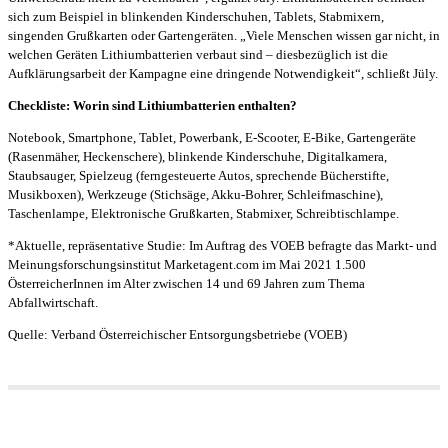
sich zum Beispiel in blinkenden Kinderschuhen, Tablets, Stabmixern,
singenden Grußkarten oder Gartengeräten. „Viele Menschen wissen gar nicht, in
welchen Geräten Lithiumbatterien verbaut sind – diesbezüglich ist die
Aufklärungsarbeit der Kampagne eine dringende Notwendigkeit“, schließt Jüly.
Checkliste: Worin sind Lithiumbatterien enthalten?
Notebook, Smartphone, Tablet, Powerbank, E-Scooter, E-Bike, Gartengeräte
(Rasenmäher, Heckenschere), blinkende Kinderschuhe, Digitalkamera,
Staubsauger, Spielzeug (ferngesteuerte Autos, sprechende Bücherstifte,
Musikboxen), Werkzeuge (Stichsäge, Akku-Bohrer, Schleifmaschine),
Taschenlampe, Elektronische Grußkarten, Stabmixer, Schreibtischlampe.
*Aktuelle, repräsentative Studie: Im Auftrag des VOEB befragte das Markt- und
Meinungsforschungsinstitut Marketagent.com im Mai 2021 1.500
ÖsterreicherInnen im Alter zwischen 14 und 69 Jahren zum Thema
Abfallwirtschaft.
Quelle: Verband Österreichischer Entsorgungsbetriebe (VOEB)