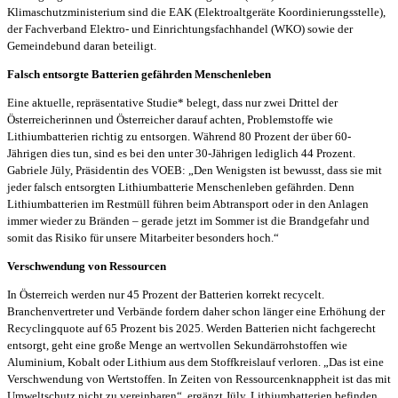
Klimaschutzministerium sind die EAK (Elektroaltgeräte Koordinierungsstelle),
der Fachverband Elektro- und Einrichtungsfachhandel (WKO) sowie der
Gemeindebund daran beteiligt.
Falsch entsorgte Batterien gefährden Menschenleben
Eine aktuelle, repräsentative Studie* belegt, dass nur zwei Drittel der
Österreicherinnen und Österreicher darauf achten, Problemstoffe wie
Lithiumbatterien richtig zu entsorgen. Während 80 Prozent der über 60-
Jährigen dies tun, sind es bei den unter 30-Jährigen lediglich 44 Prozent.
Gabriele Jüly, Präsidentin des VOEB: „Den Wenigsten ist bewusst, dass sie mit
jeder falsch entsorgten Lithiumbatterie Menschenleben gefährden. Denn
Lithiumbatterien im Restmüll führen beim Abtransport oder in den Anlagen
immer wieder zu Bränden – gerade jetzt im Sommer ist die Brandgefahr und
somit das Risiko für unsere Mitarbeiter besonders hoch.“
Verschwendung von Ressourcen
In Österreich werden nur 45 Prozent der Batterien korrekt recycelt.
Branchenvertreter und Verbände fordern daher schon länger eine Erhöhung der
Recyclingquote auf 65 Prozent bis 2025. Werden Batterien nicht fachgerecht
entsorgt, geht eine große Menge an wertvollen Sekundärrohstoffen wie
Aluminium, Kobalt oder Lithium aus dem Stoffkreislauf verloren. „Das ist eine
Verschwendung von Wertstoffen. In Zeiten von Ressourcenknappheit ist das mit
Umweltschutz nicht zu vereinbaren“, ergänzt Jüly. Lithiumbatterien befinden