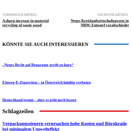
VORHERIGER ARTIKEL
NÄCHSTER ARTIKEL
A sharp increase in material
Neues Kreislaufwirtschaftsgesetz in
recycling of waste wood
NRW: Entwurf verabschiedet
KÖNNTE SIE AUCH INTERESSIEREN
„Neues Recht auf Reparatur greift zu kurz“
Einweg-E-Zigaretten – in Österreich künftig verboten
Deutschland trennt – aber es geht noch besser
Schlagzeilen
Verpackungssteuern verursachen hohe Kosten und Bürokratie
bei minimalem Umwelteffekt