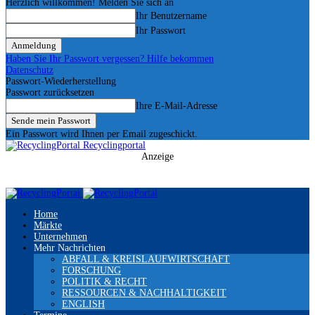
Herzlich willkommen! Melden Sie sich an
Ihr Benutzername
Ihr Passwort
Haben Sie Ihr Passwort vergessen? Hilfe bekommen
Datenschutz
Passwort-Wiederherstellung
Passwort zurücksetzen
Ihre E-Mail-Adresse
Ein Passwort wird Ihnen per Email zugeschickt.
Recyclingportal
Anzeige
Home
Märkte
Unternehmen
Mehr Nachrichten
ABFALL & KREISLAUFWIRTSCHAFT
FORSCHUNG
POLITIK & RECHT
RESSOURCEN & NACHHALTIGKEIT
ENGLISH