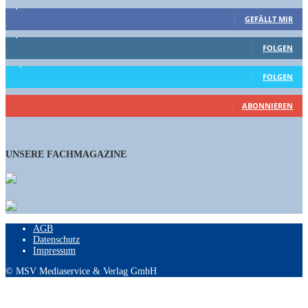
9,863
Fans
GEFÄLLT MIR
1,662
Follower
FOLGEN
15,658
Follower
FOLGEN
461
Abonnenten
ABONNIEREN
UNSERE FACHMAGAZINE
AGB
Datenschutz
Impressum
© MSV Mediaservice & Verlag GmbH