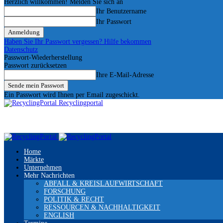
Herzlich willkommen! Melden Sie sich an
Ihr Benutzername
Ihr Passwort
Haben Sie Ihr Passwort vergessen? Hilfe bekommen
Datenschutz
Passwort-Wiederherstellung
Passwort zurücksetzen
Ihre E-Mail-Adresse
Ein Passwort wird Ihnen per Email zugeschickt.
Recyclingportal
Home
Märkte
Unternehmen
Mehr Nachrichten
ABFALL & KREISLAUFWIRTSCHAFT
FORSCHUNG
POLITIK & RECHT
RESSOURCEN & NACHHALTIGKEIT
ENGLISH