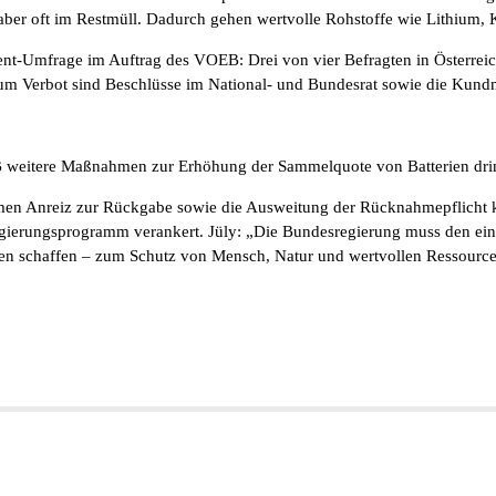
ber oft im Restmüll. Dadurch gehen wertvolle Rohstoffe wie Lithium, K
tagent-Umfrage im Auftrag des VOEB: Drei von vier Befragten in Österre
 zum Verbot sind Beschlüsse im National- und Bundesrat sowie die Kun
 weitere Maßnahmen zur Erhöhung der Sammelquote von Batterien dring
men Anreiz zur Rückgabe sowie die Ausweitung der Rücknahmepflicht kl
Regierungsprogramm verankert. Jüly: „Die Bundesregierung muss den ei
en schaffen – zum Schutz von Mensch, Natur und wertvollen Ressource