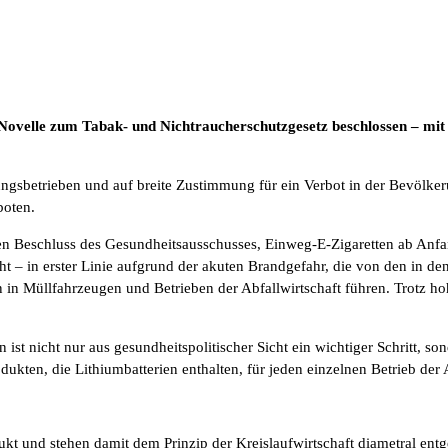
e Novelle zum Tabak- und Nichtraucherschutzgesetz beschlossen – 
ungsbetrieben und auf breite Zustimmung für ein Verbot in der Bevölke
boten.
n Beschluss des Gesundheitsausschusses, Einweg-E-Zigaretten ab Anfang
cht – in erster Linie aufgrund der akuten Brandgefahr, die von den in d
 Müllfahrzeugen und Betrieben der Abfallwirtschaft führen. Trotz hohe
t nicht nur aus gesundheitspolitischer Sicht ein wichtiger Schritt, son
dukten, die Lithiumbatterien enthalten, für jeden einzelnen Betrieb der
 und stehen damit dem Prinzip der Kreislaufwirtschaft diametral entge