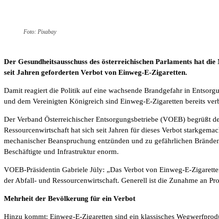
Foto: Pixabay
Der Gesundheitsausschuss des österreichischen Parlaments hat di
seit Jahren geforderten Verbot von Einweg-E-Zigaretten.
Damit reagiert die Politik auf eine wachsende Brandgefahr in Entsorg
und dem Vereinigten Königreich sind Einweg-E-Zigaretten bereits ver
Der Verband Österreichischer Entsorgungsbetriebe (VOEB) begrüßt de
Ressourcenwirtschaft hat sich seit Jahren für dieses Verbot starkgema
mechanischer Beanspruchung entzünden und zu gefährlichen Bränden in
Beschäftigte und Infrastruktur enorm.
VOEB-Präsidentin Gabriele Jüly: „Das Verbot von Einweg-E-Zigaretten is
der Abfall- und Ressourcenwirtschaft. Generell ist die Zunahme an Pro
Mehrheit der Bevölkerung für ein Verbot
Hinzu kommt: Einweg-E-Zigaretten sind ein klassisches Wegwerfprodukt