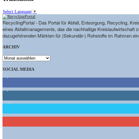
Select Language
▼
RecyclingPortal - Das Portal für Abfall, Entsorgung, Recycling, K
eines Abfallmanagements, das die nachhaltige Kreislaufwirtschaft zu
dazugehörenden Märkten für (Sekundär-) Rohstoffe im Rahmen eine
ARCHIV
ARCHIV
SOCIAL MEDIA
9,863
Fans
1,662
Follower
15,658
Follower
460
Abonnenten