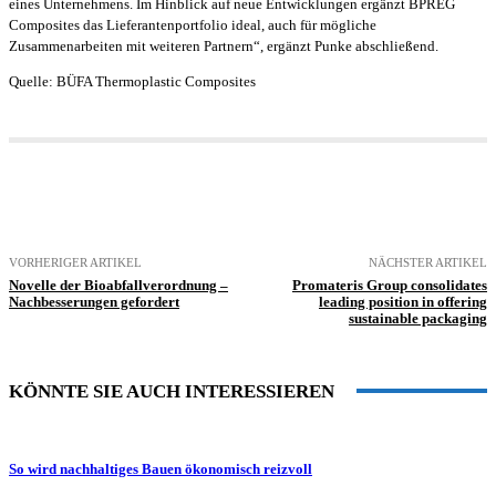
eines Unternehmens. Im Hinblick auf neue Entwicklungen ergänzt BPREG
Composites das Lieferantenportfolio ideal, auch für mögliche
Zusammenarbeiten mit weiteren Partnern“, ergänzt Punke abschließend.
Quelle: BÜFA Thermoplastic Composites
VORHERIGER ARTIKEL
NÄCHSTER ARTIKEL
Novelle der Bioabfallverordnung –
Promateris Group consolidates
Nachbesserungen gefordert
leading position in offering
sustainable packaging
KÖNNTE SIE AUCH INTERESSIEREN
So wird nachhaltiges Bauen ökonomisch reizvoll