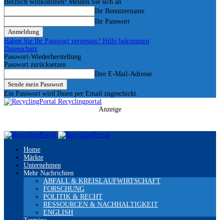
Herzlich willkommen! Melden Sie sich an
Ihr Benutzername
Ihr Passwort
Haben Sie Ihr Passwort vergessen? Hilfe bekommen
Datenschutz
Passwort-Wiederherstellung
Passwort zurücksetzen
Ihre E-Mail-Adresse
Ein Passwort wird Ihnen per Email zugeschickt.
Recyclingportal
Anzeige
Home
Märkte
Unternehmen
Mehr Nachrichten
ABFALL & KREISLAUFWIRTSCHAFT
FORSCHUNG
POLITIK & RECHT
RESSOURCEN & NACHHALTIGKEIT
ENGLISH