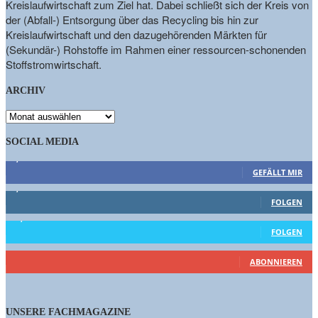
Kreislaufwirtschaft zum Ziel hat. Dabei schließt sich der Kreis von
der (Abfall-) Entsorgung über das Recycling bis hin zur
Kreislaufwirtschaft und den dazugehörenden Märkten für
(Sekundär-) Rohstoffe im Rahmen einer ressourcen-schonenden
Stoffstromwirtschaft.
ARCHIV
ARCHIV
SOCIAL MEDIA
9,863
Fans
GEFÄLLT MIR
1,662
Follower
FOLGEN
15,658
Follower
FOLGEN
460
Abonnenten
ABONNIEREN
UNSERE FACHMAGAZINE