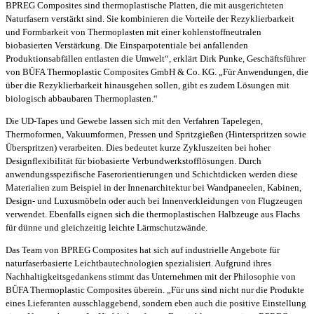
BPREG Composites sind thermoplastische Platten, die mit ausgerichteten
Naturfasern verstärkt sind. Sie kombinieren die Vorteile der Rezyklierbarkeit
und Formbarkeit von Thermoplasten mit einer kohlenstoffneutralen
biobasierten Verstärkung. Die Einsparpotentiale bei anfallenden
Produktionsabfällen entlasten die Umwelt“, erklärt Dirk Punke, Geschäftsführer
von BÜFA Thermoplastic Composites GmbH & Co. KG. „Für Anwendungen, die
über die Rezyklierbarkeit hinausgehen sollen, gibt es zudem Lösungen mit
biologisch abbaubaren Thermoplasten.“
Die UD-Tapes und Gewebe lassen sich mit den Verfahren Tapelegen,
Thermoformen, Vakuumformen, Pressen und Spritzgießen (Hinterspritzen sowie
Überspritzen) verarbeiten. Dies bedeutet kurze Zykluszeiten bei hoher
Designflexibilität für biobasierte Verbundwerkstofflösungen. Durch
anwendungsspezifische Faserorientierungen und Schichtdicken werden diese
Materialien zum Beispiel in der Innenarchitektur bei Wandpaneelen, Kabinen,
Design- und Luxusmöbeln oder auch bei Innenverkleidungen von Flugzeugen
verwendet. Ebenfalls eignen sich die thermoplastischen Halbzeuge aus Flachs
für dünne und gleichzeitig leichte Lärmschutzwände.
Das Team von BPREG Composites hat sich auf industrielle Angebote für
naturfaserbasierte Leichtbautechnologien spezialisiert. Aufgrund ihres
Nachhaltigkeitsgedankens stimmt das Unternehmen mit der Philosophie von
BÜFA Thermoplastic Composites überein. „Für uns sind nicht nur die Produkte
eines Lieferanten ausschlaggebend, sondern eben auch die positive Einstellung