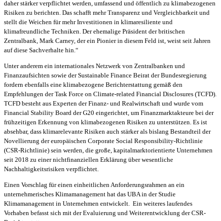
daher stärker verpflichtet werden, umfassend und öffentlich zu klimabezogenen
Risiken zu berichten. Das schafft mehr Transparenz und Vergleichbarkeit und
stellt die Weichen für mehr Investitionen in klimaresiliente und
klimafreundliche Techniken. Der ehemalige Präsident der britischen
Zentralbank, Mark Carney, der ein Pionier in diesem Feld ist, weist seit Jahren
auf diese Sachverhalte hin.“
Unter anderem ein internationales Netzwerk von Zentralbanken und
Finanzaufsichten sowie der Sustainable Finance Beirat der Bundesregierung
fordern ebenfalls eine klimabezogene Berichterstattung gemäß den
Empfehlungen der Task Force on Climate-related Financial Disclosures (TCFD).
TCFD besteht aus Experten der Finanz- und Realwirtschaft und wurde vom
Financial Stability Board der G20 eingerichtet, um Finanzmarktakteure bei der
frühzeitigen Erkennung von klimabezogenen Risiken zu unterstützen. Es ist
absehbar, dass klimarelevante Risiken auch stärker als bislang Bestandteil der
Novellierung der europäischen Corporate Social Responsibility-Richtlinie
(CSR-Richtlinie) sein werden, die große, kapitalmarktorientierte Unternehmen
seit 2018 zu einer nichtfinanziellen Erklärung über wesentliche
Nachhaltigkeitsrisiken verpflichtet.
Einen Vorschlag für einen einheitlichen Anforderungsrahmen an ein
unternehmerisches Klimamanagement hat das UBA in der Studie
Klimamanagement in Unternehmen entwickelt. Ein weiteres laufendes
Vorhaben befasst sich mit der Evaluierung und Weiterentwicklung der CSR-