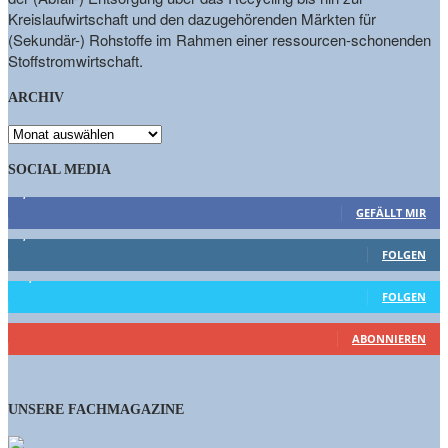
Kreislaufwirtschaft und den dazugehörenden Märkten für
(Sekundär-) Rohstoffe im Rahmen einer ressourcen-schonenden
Stoffstromwirtschaft.
ARCHIV
ARCHIV
SOCIAL MEDIA
9,863
Fans
GEFÄLLT MIR
1,662
Follower
FOLGEN
15,658
Follower
FOLGEN
460
Abonnenten
ABONNIEREN
UNSERE FACHMAGAZINE