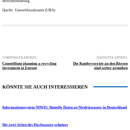
Berichterstattung.
Quelle: Umweltbundesamt (UBA)
VORHERIGER ARTIKEL
NÄCHSTER ARTIKEL
Constellium planning a recycling
Die Kupfervorräte an den Börsen
investment in Europe
sind weiter gesunken
KÖNNTE SIE AUCH INTERESSIEREN
Informationssystem NIWIS: Aktuelle Daten zu Niedrigwasser in Deutschland
Die zwei Seiten des Hochwasser-schutzes