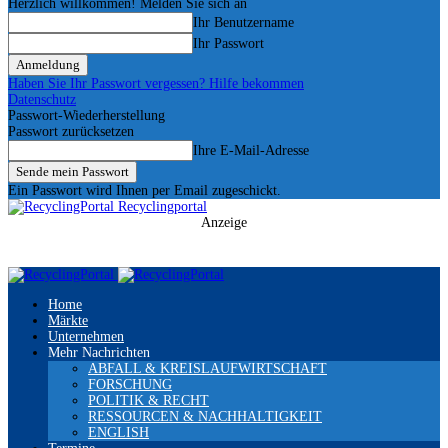
Herzlich willkommen! Melden Sie sich an
Ihr Benutzername
Ihr Passwort
Haben Sie Ihr Passwort vergessen? Hilfe bekommen
Datenschutz
Passwort-Wiederherstellung
Passwort zurücksetzen
Ihre E-Mail-Adresse
Ein Passwort wird Ihnen per Email zugeschickt.
Recyclingportal
Anzeige
Home
Märkte
Unternehmen
Mehr Nachrichten
ABFALL & KREISLAUFWIRTSCHAFT
FORSCHUNG
POLITIK & RECHT
RESSOURCEN & NACHHALTIGKEIT
ENGLISH