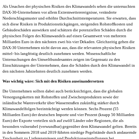
Als Ursachen der physischen Risiken des Klimawandels sehen die untersuchten
DAX-30-Unternehmen vor allem Extremwetterereignisse, veränderte
Niederschlagsmuster und erhöhte Durchschnittstemperaturen. Sie erwarten, dass
sich diese Risiken in Produktionsrückgängen, steigenden Rohstoffkosten und
Gebäudeschäden auswirken und schätzen die potenziellen Schäden durch die
physischen Folgen des Klimawandels auf einen Gesamtwert von mehreren
Milliarden Euro in den nächsten zwei bis vier Dekaden. Gleichzeitig gehen die
DAX-30 Unternehmen nicht davon aus, dass die relevanten physischen Risiken
mittel- bis langfristig deutlich zunehmen werden. Wissenschaftliche
Untersuchungen des Umweltbundesamtes zeigen im Gegensatz zu den
Einschätzungen der Unternehmen, dass die Schäden durch den Klimawandel in
den nächsten Jahrzehnten deutlich zunehmen werden.
Was wichtig wäre: Sich mit den Risiken auseinandersetzen
Die Unternehmen sollten dabei auch berücksichtigen, dass die globalen
Versorgungsketten mit Rohstoffen und Zwischenprodukten sowie der
inländische Warenverkehr über Wasserstraßen zukünftig stärker durch
Klimawandelfolgen beeinträchtigt werden können. Sechs Prozent (55
Milliarden Euro) der deutschen Importe und vier Prozent (knapp 50 Milliarden
Euro) der Exporte verteilen sich auf zwölf Länder oder Regionen, die als
besonders vulnerabel (verwundbar) gegenüber dem Klimawandel gelten. Bereits
in den Sommern 2018 und 2019 führten niedrige Pegelstände durch andauernde
Trockenheit zu Lieferengpässen und Produktionseinstellungen bei