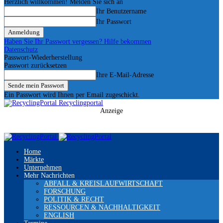
Herzlich willkommen! Melden Sie sich an
Ihr Benutzername
Ihr Passwort
Haben Sie Ihr Passwort vergessen? Hilfe bekommen
Datenschutz
Passwort-Wiederherstellung
Passwort zurücksetzen
Ihre E-Mail-Adresse
Ein Passwort wird Ihnen per Email zugeschickt.
Recyclingportal
Anzeige
Home
Märkte
Unternehmen
Mehr Nachrichten
ABFALL & KREISLAUFWIRTSCHAFT
FORSCHUNG
POLITIK & RECHT
RESSOURCEN & NACHHALTIGKEIT
ENGLISH