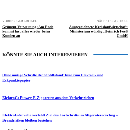
VORHERIGER ARTIKEL
NÄCHSTER ARTIKEL
Grüngut-Verwertung: Am Ende
Ausgezeichnete Kreislaufwirtschaft:
kommt fast alles wieder beim
Ministerium würdigt Heinrich Feeß
Kunden an
GmbH
KÖNNTE SIE AUCH INTERESSIEREN
Ohne mutige Schritte droht Stillstand: bvse zum ElektroG und
Eckpunktepapier
ElektroG: Einweg-E-Zigaretten aus dem Verkehr ziehen
ElektroG-Novelle verfehlt Ziel des Fortschritts im Altgeräterecycling –
Brandrisiken bleiben bestehen