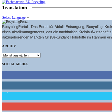
Translation
Select Language
▼
RecyclingPortal - Das Portal für Abfall, Entsorgung, Recycling, K
eines Abfallmanagements, das die nachhaltige Kreislaufwirtschaft zu
dazugehörenden Märkten für (Sekundär-) Rohstoffe im Rahmen eine
ARCHIV
ARCHIV
SOCIAL MEDIA
9,863
Fans
1,662
Follower
15,658
Follower
460
Abonnenten