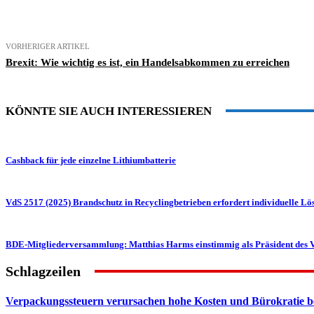
Teilen
VORHERIGER ARTIKEL
Brexit: Wie wichtig es ist, ein Handelsabkommen zu erreichen
KÖNNTE SIE AUCH INTERESSIEREN
Cashback für jede einzelne Lithiumbatterie
VdS 2517 (2025) Brandschutz in Recyclingbetrieben erfordert individuelle L
BDE-Mitgliederversammlung: Matthias Harms einstimmig als Präsident des V
Schlagzeilen
Verpackungssteuern verursachen hohe Kosten und Bürokratie b