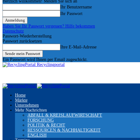
Herzlich willkommen! Melden Sie sich an
Ihr Benutzername
Ihr Passwort
Haben Sie Ihr Passwort vergessen? Hilfe bekommen
Datenschutz
Passwort-Wiederherstellung
Passwort zurücksetzen
Ihre E-Mail-Adresse
Ein Passwort wird Ihnen per Email zugeschickt.
Recyclingportal
Home
Märkte
Unternehmen
Mehr Nachrichten
ABFALL & KREISLAUFWIRTSCHAFT
FORSCHUNG
POLITIK & RECHT
RESSOURCEN & NACHHALTIGKEIT
ENGLISH