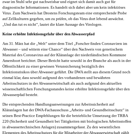
zwar im Stuhl sehr gut nachweisbar und eignet sich damit auch gut für
diagnostische Informationen. Es handelt sich dabei aber um kein infektiöses
Virus. Zum Nachweis hat Drostens Forschungsteam eine entsprechende Probe
auf Zellkulturen gegeben, um zu prüfen, ob das Virus dort lebend anwächst.
„Und das tut es nicht“, lautet die klare Aussage des Virologen.
Keine erhöhte Infektionsgefahr über den Abwasserpfad
Am 31. März hat die „Welt“ unter dem Titel „Forscher finden Coronaviren im
Abwasser – und wittern eine Chance“ über den Nachweis von genetischem
Material des Coronavirus auf der Kläranlage der niederländischen Kommune
Amersfoort berichtet. Dieser Bericht hatte sowohl in der Branche als auch in der
Öffentlichkeit zu einer gewissen Verunsicherung bezüglich des
Infektionsrisikos über Abwasser geführt. Die DWA stellt aus diesem Grund noch
einmal klar, dass sowohl aufgrund des vorhandenen und bewährten
Arbeitsschutzes in der Abwasserwirtschaft als auch aufgrund des aktuellen
wissenschaftlichen Forschungsstandes keine erhöhte Infektionsgefahr über den
Abwasserpfad besteht.
Die entsprechenden Handlungsanweisungen zur Arbeitssicherheit auf
Kläranlagen hat der DWA-Fachausschuss „Arbeits- und Gesundheitsschutz“ in
seinen Best-Practice Empfehlungen für die betriebliche Umsetzung der TRBA
220 (Sicherheit und Gesundheit bei Tätigkeiten mit biologischen Arbeitsstoffen
in abwassertechnischen Anlagen) zusammengefasst. Zu den wesentlichen
Elementen des Arbeitsschutzes für die Mitarbeiter der Abwasserwirtschaft zählt