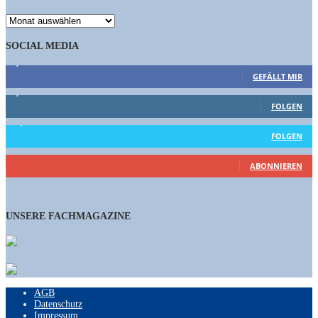
ARCHIV
SOCIAL MEDIA
9,863
Fans
GEFÄLLT MIR
1,662
Follower
FOLGEN
15,658
Follower
FOLGEN
460
Abonnenten
ABONNIEREN
UNSERE FACHMAGAZINE
AGB
Datenschutz
Impressum