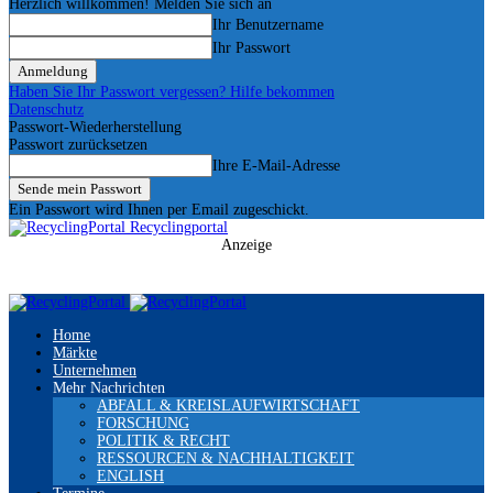
Herzlich willkommen! Melden Sie sich an
Ihr Benutzername
Ihr Passwort
Haben Sie Ihr Passwort vergessen? Hilfe bekommen
Datenschutz
Passwort-Wiederherstellung
Passwort zurücksetzen
Ihre E-Mail-Adresse
Ein Passwort wird Ihnen per Email zugeschickt.
Recyclingportal
Anzeige
Home
Märkte
Unternehmen
Mehr Nachrichten
ABFALL & KREISLAUFWIRTSCHAFT
FORSCHUNG
POLITIK & RECHT
RESSOURCEN & NACHHALTIGKEIT
ENGLISH