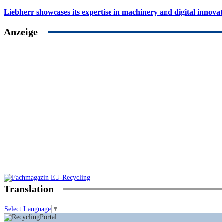
Liebherr showcases its expertise in machinery and digital innovat
Anzeige
Translation
Select Language
▼