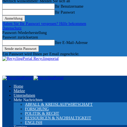
Herzlich willkommen! Melden Sie sich an
Ihr Benutzername
Ihr Passwort
Haben Sie Ihr Passwort vergessen? Hilfe bekommen
Datenschutz
Passwort-Wiederherstellung
Passwort zurücksetzen
Ihre E-Mail-Adresse
Ein Passwort wird Ihnen per Email zugeschickt.
Recyclingportal
Home
Märkte
Unternehmen
Mehr Nachrichten
ABFALL & KREISLAUFWIRTSCHAFT
FORSCHUNG
POLITIK & RECHT
RESSOURCEN & NACHHALTIGKEIT
ENGLISH