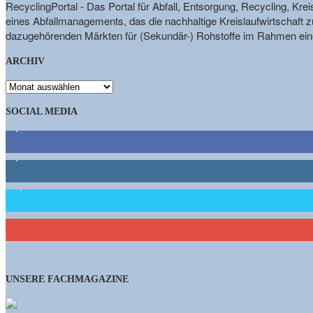
RecyclingPortal - Das Portal für Abfall, Entsorgung, Recycling, K
eines Abfallmanagements, das die nachhaltige Kreislaufwirtschaft zu
dazugehörenden Märkten für (Sekundär-) Rohstoffe im Rahmen eine
ARCHIV
ARCHIV
SOCIAL MEDIA
9,863
Fans
1,662
Follower
15,658
Follower
460
Abonnenten
UNSERE FACHMAGAZINE