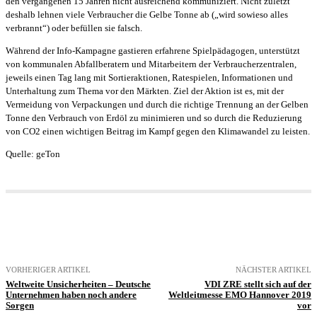
den vergangenen 15 Jahren nicht ausreichend kommuniziert. Nicht zuletzt
deshalb lehnen viele Verbraucher die Gelbe Tonne ab („wird sowieso alles
verbrannt“) oder befüllen sie falsch.
Während der Info-Kampagne gastieren erfahrene Spielpädagogen, unterstützt
von kommunalen Abfallberatern und Mitarbeitern der Verbraucherzentralen,
jeweils einen Tag lang mit Sortieraktionen, Ratespielen, Informationen und
Unterhaltung zum Thema vor den Märkten. Ziel der Aktion ist es, mit der
Vermeidung von Verpackungen und durch die richtige Trennung an der Gelben
Tonne den Verbrauch von Erdöl zu minimieren und so durch die Reduzierung
von CO2 einen wichtigen Beitrag im Kampf gegen den Klimawandel zu leisten.
Quelle: geTon
VORHERIGER ARTIKEL
NÄCHSTER ARTIKEL
Weltweite Unsicherheiten – Deutsche
VDI ZRE stellt sich auf der
Unternehmen haben noch andere
Weltleitmesse EMO Hannover 2019
Sorgen
vor