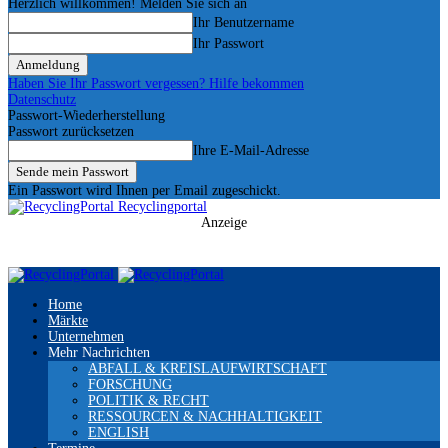
Herzlich willkommen! Melden Sie sich an
Ihr Benutzername
Ihr Passwort
Haben Sie Ihr Passwort vergessen? Hilfe bekommen
Datenschutz
Passwort-Wiederherstellung
Passwort zurücksetzen
Ihre E-Mail-Adresse
Ein Passwort wird Ihnen per Email zugeschickt.
Recyclingportal
Anzeige
Home
Märkte
Unternehmen
Mehr Nachrichten
ABFALL & KREISLAUFWIRTSCHAFT
FORSCHUNG
POLITIK & RECHT
RESSOURCEN & NACHHALTIGKEIT
ENGLISH