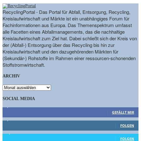
RecyclingPortal - Das Portal für Abfall, Entsorgung, Recycling,
Kreislaufwirtschaft und Märkte ist ein unabhängiges Forum für
Fachinformationen aus Europa. Das Themenspektrum umfasst
alle Facetten eines Abfallmanagements, das die nachhaltige
Kreislaufwirtschaft zum Ziel hat. Dabei schließt sich der Kreis von
der (Abfall-) Entsorgung über das Recycling bis hin zur
Kreislaufwirtschaft und den dazugehörenden Märkten für
(Sekundär-) Rohstoffe im Rahmen einer ressourcen-schonenden
Stoffstromwirtschaft.
ARCHIV
ARCHIV
SOCIAL MEDIA
9,863
Fans
GEFÄLLT MIR
1,662
Follower
FOLGEN
15,658
Follower
FOLGEN