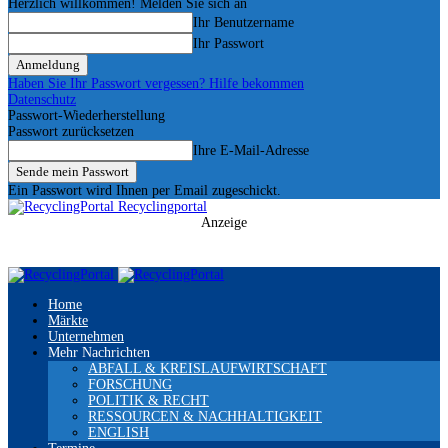
Herzlich willkommen! Melden Sie sich an
Ihr Benutzername
Ihr Passwort
Haben Sie Ihr Passwort vergessen? Hilfe bekommen
Datenschutz
Passwort-Wiederherstellung
Passwort zurücksetzen
Ihre E-Mail-Adresse
Ein Passwort wird Ihnen per Email zugeschickt.
Recyclingportal
Anzeige
Home
Märkte
Unternehmen
Mehr Nachrichten
ABFALL & KREISLAUFWIRTSCHAFT
FORSCHUNG
POLITIK & RECHT
RESSOURCEN & NACHHALTIGKEIT
ENGLISH