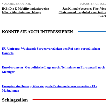
VORHERIGER ARTIKEL
NÄCHSTER ARTIKEL
IKB: Die E-Mobility induziert eine
Jan Klingele becomes First Vice
höhere Aluminiumnachfrage
Chairman of the global association
ICCA
KÖNNTE SIE AUCH INTERESSIEREN
EU-Umfrage: Wachsende Sorgen verstärken den Ruf nach europäischem
Handeln
Eurobarometer: Geopolitische Lage macht Teilnahme an Europawahl noch
wichtiger
Europäer sind besorgt über steigende Preise und erwarten weitere EU-
Maßnahmen
Schlagzeilen