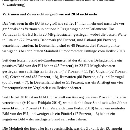
Zuwanderung).
Vertrauen und Zuversicht so groß wie seit 2014 nicht mehr
Das Vertrauen in die EU ist so groß wie seit 2014 nicht mehr und nach wie vor
größer als das Vertrauen in nationale Regierungen oder Parlamente. Das
Vertrauen in die EU ist in 20 Mitgliedstaaten gestiegen, wobei die besten Werte
in Litauen (72 Prozent), Dänemark (68 Prozent) und Estland (60 Prozent)
verzeichnet wurden. In Deutschland sind es 48 Prozent, drei Prozentpunkte
weniger als bei der letzten Standard-Eurobarometer-Umfrage vom Herbst 2018.
Seit dem letzten Standard-Eurobarometer ist der Anteil der Befragten, die ein
positives Bild von der EU haben (45 Prozent), in 23 EU-Mitgliedstaaten
gestiegen, am auffälligsten in Zypern (47 Prozent, + 11 Pp), Ungarn (52 Prozent,
+ 9), Griechenland (33 Prozent, + 8), Rumänien (60 Prozent, + 8) und Portugal
(60 Prozent, + 7). In Deutschland sind es 51 Prozent, was ein Anstiegt um vier
Prozentpunkten im Vergleich zum Herbst bedeutet.
Seit Herbst 2018 ist im EU-Durchschnitt ein Anstieg um zwei Prozentpunkte zu
verzeichnen (+ 10 seit Frühjahr 2014), womit der höchste Stand seit zehn Jahren
erreicht ist. 37 Prozent (+ 1 im Vergleich zum Herbst 2018) haben ein neutrales
Bild von der EU, und weniger als ein Fünftel (17 Prozent, – 3) haben ein
negatives Bild – der niedrigste Stand seit zehn Jahren.
Die Mehrheit der Europäer ist zuversichtlich, was die Zukunft der EU angeht