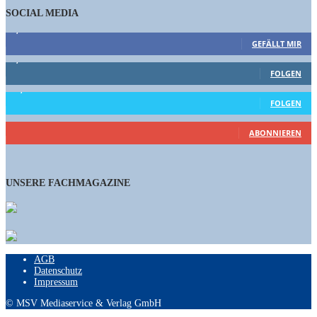
SOCIAL MEDIA
9,863
Fans
GEFÄLLT MIR
1,662
Follower
FOLGEN
15,658
Follower
FOLGEN
460
Abonnenten
ABONNIEREN
UNSERE FACHMAGAZINE
AGB
Datenschutz
Impressum
© MSV Mediaservice & Verlag GmbH