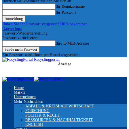
Herzlich willkommen! Melden Sie sich an
Ihr Benutzername
Ihr Passwort
Haben Sie Ihr Passwort vergessen? Hilfe bekommen
Datenschutz
Passwort-Wiederherstellung
Passwort zurücksetzen
Ihre E-Mail-Adresse
Ein Passwort wird Ihnen per Email zugeschickt.
Recyclingportal
Anzeige
Home
Märkte
Unternehmen
Mehr Nachrichten
ABFALL & KREISLAUFWIRTSCHAFT
FORSCHUNG
POLITIK & RECHT
RESSOURCEN & NACHHALTIGKEIT
ENGLISH