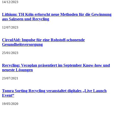
14/12/2023
Lithium: TH Köln erforscht neue Methoden für die Gewinnung
aus Salzseen und Recycling
12/07/2023
CirculAid: Impulse für eine Rohstoff-schonende
Gesundheitsversorgung
25/01/2023
Recycling: Vecoplan präsentiert im September Know-how und
neueste Lösungen
23/07/2021
Tomra Sorting Recycling veranstaltet digitales „Live Launch
Event“
19/05/2020