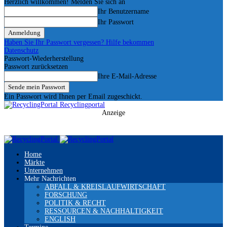
Herzlich willkommen! Melden Sie sich an
Ihr Benutzername
Ihr Passwort
Haben Sie Ihr Passwort vergessen? Hilfe bekommen
Datenschutz
Passwort-Wiederherstellung
Passwort zurücksetzen
Ihre E-Mail-Adresse
Ein Passwort wird Ihnen per Email zugeschickt.
Recyclingportal
Anzeige
Home
Märkte
Unternehmen
Mehr Nachrichten
ABFALL & KREISLAUFWIRTSCHAFT
FORSCHUNG
POLITIK & RECHT
RESSOURCEN & NACHHALTIGKEIT
ENGLISH