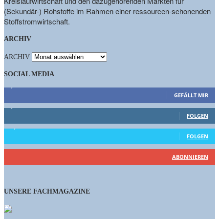
Kreislaufwirtschaft und den dazugehörenden Märkten für
(Sekundär-) Rohstoffe im Rahmen einer ressourcen-schonenden
Stoffstromwirtschaft.
ARCHIV
ARCHIV
SOCIAL MEDIA
9,863
Fans
GEFÄLLT MIR
1,662
Follower
FOLGEN
15,658
Follower
FOLGEN
461
Abonnenten
ABONNIEREN
UNSERE FACHMAGAZINE