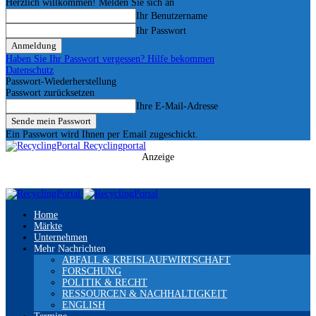
Herzlich willkommen! Melden Sie sich an
Ihr Benutzername
Ihr Passwort
Haben Sie Ihr Passwort vergessen? Hilfe bekommen
Datenschutz
Passwort-Wiederherstellung
Passwort zurücksetzen
Ihre E-Mail-Adresse
Ein Passwort wird Ihnen per Email zugeschickt.
Recyclingportal
Anzeige
Home
Märkte
Unternehmen
Mehr Nachrichten
ABFALL & KREISLAUFWIRTSCHAFT
FORSCHUNG
POLITIK & RECHT
RESSOURCEN & NACHHALTIGKEIT
ENGLISH