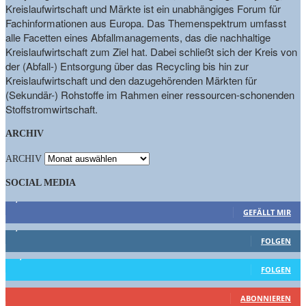
Kreislaufwirtschaft und Märkte ist ein unabhängiges Forum für
Fachinformationen aus Europa. Das Themenspektrum umfasst
alle Facetten eines Abfallmanagements, das die nachhaltige
Kreislaufwirtschaft zum Ziel hat. Dabei schließt sich der Kreis von
der (Abfall-) Entsorgung über das Recycling bis hin zur
Kreislaufwirtschaft und den dazugehörenden Märkten für
(Sekundär-) Rohstoffe im Rahmen einer ressourcen-schonenden
Stoffstromwirtschaft.
ARCHIV
ARCHIV
SOCIAL MEDIA
9,863
Fans
GEFÄLLT MIR
1,662
Follower
FOLGEN
15,658
Follower
FOLGEN
461
Abonnenten
ABONNIEREN