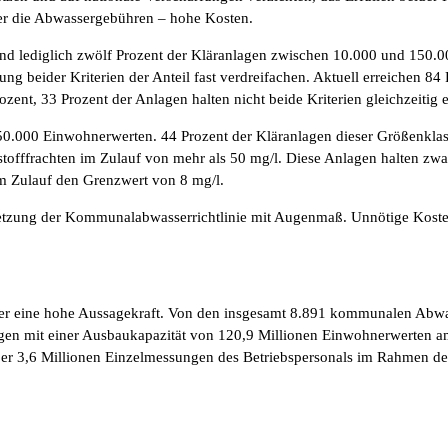
er die Abwassergebühren – hohe Kosten.
nd lediglich zwölf Prozent der Kläranlagen zwischen 10.000 und 150
ng beider Kriterien der Anteil fast verdreifachen. Aktuell erreichen 8
ent, 33 Prozent der Anlagen halten nicht beide Kriterien gleichzeitig e
150.000 Einwohnerwerten. 44 Prozent der Kläranlagen dieser Größenklas
stofffrachten im Zulauf von mehr als 50 mg/l. Diese Anlagen halten zwar
im Zulauf den Grenzwert von 8 mg/l.
tzung der Kommunalabwasserrichtlinie mit Augenmaß. Unnötige Kosten 
r eine hohe Aussagekraft. Von den insgesamt 8.891 kommunalen Abwas
agen mit einer Ausbaukapazität von 120,9 Millionen Einwohnerwerten 
er 3,6 Millionen Einzelmessungen des Betriebspersonals im Rahmen der