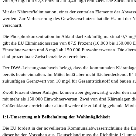
von 5,9 mg/l um 92,3 Prozent auf 0,46 mg/l reduziert. Die Stickstoff
Mit der Nährstoffelimination, einer der zentralen Elemente der Abwa
werden. Zur Verbesserung des Gewässerschutzes hat die EU mit der N
verschärft.
Die Phosphorkonzentration im Ablauf darf zukünftig maximal 0,7 mg/l
gibt die EU Eliminationsraten von 87,5 Prozent (10.000 bis 150.000
Einwohnerwerten und 8 mg/l ab 150.000 Einwohnerwerten. Die alternat
sind prozentuale Zwischenziele zu erreichen.
Der DWA-Leistungsnachweis belegt, dass die kommunalen Kläranlagen 
bereits heute einhalten. Im Mittel heißt aber nicht flächendeckend. 
zukünftigen Grenzwert von 10 mg/l für Gesamtstickstoff und bauen au
Zwölf Prozent dieser Anlagen können aber gegenwärtig weder den maxi
mit mehr als 150.000 Einwohnerwerten. Zwei von drei Kläranlagen dies
Größenklasse erreicht aber aktuell weder die zukünftig geltende Maxi
1:1-Umsetzung mit Beibehaltung der Wahlmöglichkeit
Die EU fordert in der novellierten Kommunalabwasserrichtlinie die E
dieser beiden Vorgaben aus. Deutschland muss die Richtlinie 1:1 umse