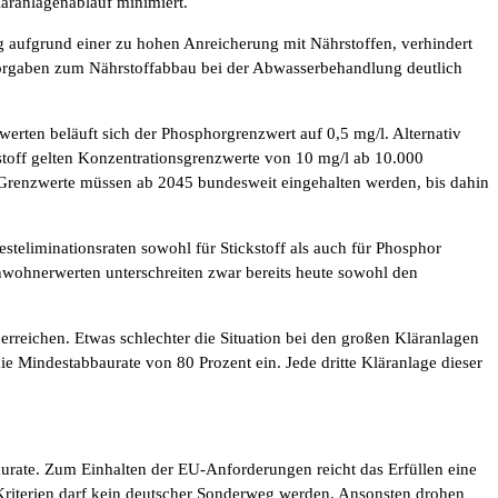
läranlagenablauf minimiert.
g aufgrund einer zu hohen Anreicherung mit Nährstoffen, verhindert
Vorgaben zum Nährstoffabbau bei der Abwasserbehandlung deutlich
erten beläuft sich der Phosphorgrenzwert auf 0,5 mg/l. Alternativ
toff gelten Konzentrationsgrenzwerte von 10 mg/l ab 10.000
e Grenzwerte müssen ab 2045 bundesweit eingehalten werden, bis dahin
eliminationsraten sowohl für Stickstoff als auch für Phosphor
inwohnerwerten unterschreiten zwar bereits heute sowohl den
reichen. Etwas schlechter die Situation bei den großen Kläranlagen
e Mindestabbaurate von 80 Prozent ein. Jede dritte Kläranlage dieser
urate. Zum Einhalten der EU-Anforderungen reicht das Erfüllen eine
 Kriterien darf kein deutscher Sonderweg werden. Ansonsten drohen