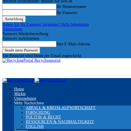
Herzlich willkommen! Melden Sie sich an
Ihr Benutzername
Ihr Passwort
Haben Sie Ihr Passwort vergessen? Hilfe bekommen
Datenschutz
Passwort-Wiederherstellung
Passwort zurücksetzen
Ihre E-Mail-Adresse
Ein Passwort wird Ihnen per Email zugeschickt.
Recyclingportal
Home
Märkte
Unternehmen
Mehr Nachrichten
ABFALL & KREISLAUFWIRTSCHAFT
FORSCHUNG
POLITIK & RECHT
RESSOURCEN & NACHHALTIGKEIT
ENGLISH