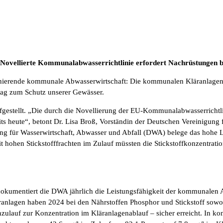
vellierte Kommunalabwasserrichtlinie erfordert Nachrüstungen bei
onierende kommunale Abwasserwirtschaft: Die kommunalen Kläranlagen
trag zum Schutz unserer Gewässer.
gestellt. „Die durch die Novellierung der EU-Kommunalabwasserrichtli
ts heute“, betont Dr. Lisa Broß, Vorständin der Deutschen Vereinigung
 für Wasserwirtschaft, Abwasser und Abfall (DWA) belege das hohe Le
 hohen Stickstofffrachten im Zulauf müssten die Stickstoffkonzentrat
okumentiert die DWA jährlich die Leistungsfähigkeit der kommunalen
anlagen haben 2024 bei den Nährstoffen Phosphor und Stickstoff sowoh
zulauf zur Konzentration im Kläranlagenablauf – sicher erreicht. In k