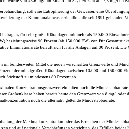
fracht wurde von 43,6 mg/l im Zulauf um 82,1 Prozent auf 7,8 mg/l im K
sserbehandlung, soll eine Eutrophierung der Gewässer, eine Überdüngun
ovellierung der Kommunalabwasserrichtlinie die seit 1991 geltenden 
 betragen, für sehr große Kläranlagen mit mehr als 150.000 Einwohnerw
 EW) beziehungsweise 90 Prozent (ab 150.000 EW) vor. Für Gesamtsticks
ive Eliminationsrate beläuft sich für alle Anlagen auf 80 Prozent. Di
im bundesweiten Mittel die neuen verschärften Grenzwerte und Mindest
84 Prozent der mittelgroßen Kläranlagen zwischen 10.000 und 150.000 E
ch Stickstoff zu mindestens 80 Prozent ab.
malen Konzentrationsgrenzwert einhalten noch die Mindestabbaurate er
er Größenklasse halten bereits heute den Grenzwert von 8 mg/l oder di
malkonzentration noch die alternativ geltende Mindestabbaurate.
inhaltung der Maximalkonzentration oder das Erreichen der Mindestabba
tzen und auf nationale Verschärfungen verzichten, das Erfüllen beider