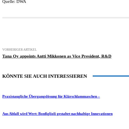
Quelle: DWA
Teilen
VORHERIGER ARTIKEL
Tana Oy appoints Antti Mikkonen as Vice President, R&D
KÖNNTE SIE AUCH INTERESSIEREN
Praxistaugliche Übergangslösung für Klärschlammaschen –
Aus Abfall wird Wert: Bonfiglioli gestaltet nachhaltige Innovationen