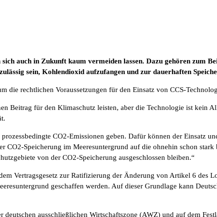
sich auch in Zukunft kaum vermeiden lassen. Dazu gehören zum Beis
zulässig sein, Kohlendioxid aufzufangen und zur dauerhaften Speiche
um die rechtlichen Voraussetzungen für den Einsatz von CCS-Technolog
 Beitrag für den Klimaschutz leisten, aber die Technologie ist kein A
t.
are, prozessbedingte CO2-Emissionen geben. Dafür können der Einsatz 
der CO2-Speicherung im Meeresuntergrund auf die ohnehin schon stark 
schutzgebiete von der CO2-Speicherung ausgeschlossen bleiben.“
em Vertragsgesetz zur Ratifizierung der Änderung von Artikel 6 des Lo
eeresuntergrund geschaffen werden. Auf dieser Grundlage kann Deutsc
 deutschen ausschließlichen Wirtschaftszone (AWZ) und auf dem Festla