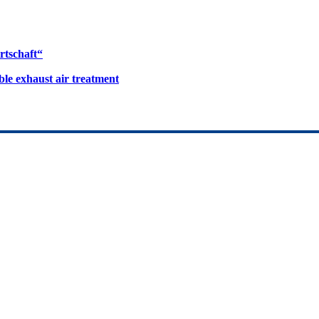
rtschaft“
le exhaust air treatment