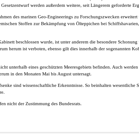
Gesetzentwurf werden außerdem weitere, seit Längerem geforderte E
ahmen des marinen Geo-Engineerings zu Forschungszwecken erweitert w
emischen Stoffen zur Bekämpfung von Ölteppichen bei Schiffshavarien
binett beschlossen wurde, ist unter anderem die besondere Schonung v
rum herum ist verboten, ebenso gilt dies innerhalb der sogenannten Koh
nicht unterhalb eines geschützten Meeresgebiets befinden. Auch werden 
erum in den Monaten Mai bis August untersagt.
enke sind wissenschaftliche Erkenntnisse. So beinhalten wesentliche S
re.
fen nicht der Zustimmung des Bundesrats.