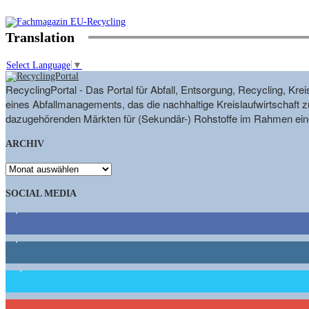
Translation
Select Language
▼
RecyclingPortal - Das Portal für Abfall, Entsorgung, Recycling, K
eines Abfallmanagements, das die nachhaltige Kreislaufwirtschaft zu
dazugehörenden Märkten für (Sekundär-) Rohstoffe im Rahmen eine
ARCHIV
ARCHIV
SOCIAL MEDIA
9,863
Fans
1,662
Follower
15,658
Follower
460
Abonnenten