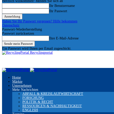
Herzlich willkommen! Melden Sie sich an
Ihr Benutzername
Ihr Passwort
Haben Sie Ihr Passwort vergessen? Hilfe bekommen
Datenschutz
Passwort-Wiederherstellung
Passwort zurücksetzen
Ihre E-Mail-Adresse
Ein Passwort wird Ihnen per Email zugeschickt.
Recyclingportal
Home
Märkte
Unternehmen
Mehr Nachrichten
ABFALL & KREISLAUFWIRTSCHAFT
FORSCHUNG
POLITIK & RECHT
RESSOURCEN & NACHHALTIGKEIT
ENGLISH