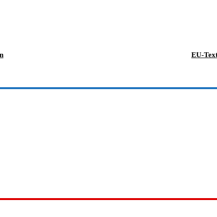
en
EU-Text