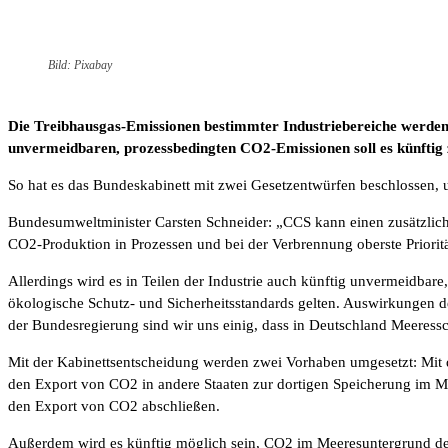
Bild: Pixabay
Die Treibhausgas-Emissionen bestimmter Industriebereiche werden 
unvermeidbaren, prozessbedingten CO2-Emissionen soll es künftig 
So hat es das Bundeskabinett mit zwei Gesetzentwürfen beschlossen, 
Bundesumweltminister Carsten Schneider: „CCS kann einen zusätzlichen
CO2-Produktion in Prozessen und bei der Verbrennung oberste Prioritä
Allerdings wird es in Teilen der Industrie auch künftig unvermeidb
ökologische Schutz- und Sicherheitsstandards gelten. Auswirkungen 
der Bundesregierung sind wir uns einig, dass in Deutschland Meeres
Mit der Kabinettsentscheidung werden zwei Vorhaben umgesetzt: Mit d
den Export von CO2 in andere Staaten zur dortigen Speicherung im M
den Export von CO2 abschließen.
Außerdem wird es künftig möglich sein, CO2 im Meeresuntergrund der