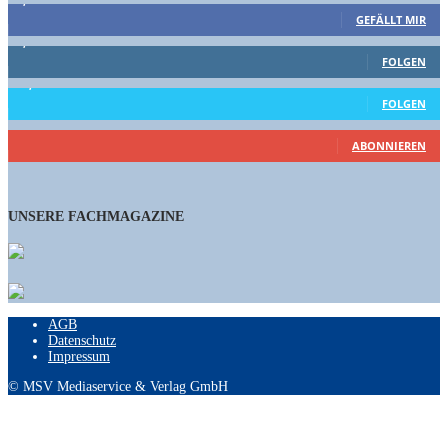
GEFÄLLT MIR
1,662
Follower
FOLGEN
15,658
Follower
FOLGEN
460
Abonnenten
ABONNIEREN
UNSERE FACHMAGAZINE
AGB
Datenschutz
Impressum
© MSV Mediaservice & Verlag GmbH