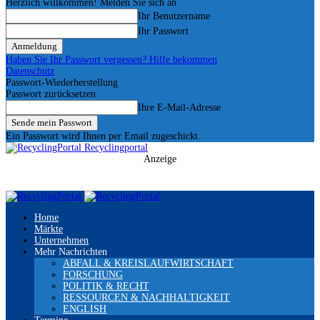
Herzlich willkommen! Melden Sie sich an
Ihr Benutzername
Ihr Passwort
Haben Sie Ihr Passwort vergessen? Hilfe bekommen
Datenschutz
Passwort-Wiederherstellung
Passwort zurücksetzen
Ihre E-Mail-Adresse
Ein Passwort wird Ihnen per Email zugeschickt.
Recyclingportal
Anzeige
Home
Märkte
Unternehmen
Mehr Nachrichten
ABFALL & KREISLAUFWIRTSCHAFT
FORSCHUNG
POLITIK & RECHT
RESSOURCEN & NACHHALTIGKEIT
ENGLISH