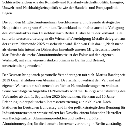
Schlüsselbereichen wie der Rohstoff- und Kreislaufwirtschaftspolitik, Energie-,
Umwelt- und Nachhaltigkeitspolitik sowie der Handels- und Europapolitik
liegen.
Die von den Mitgliedsunternehmen beschlossene grundlegende strategische
Neupositionierung von Aluminium Deutschland beinhaltet auch die Verlegung
des Verbandssitzes von Düsseldorf nach Berlin. Bisher hatte der Verband Teile
seiner Interessenvertretung an die WirtschaftsVereinigung Metalle delegiert, aus
der er zum Jahresende 2025 ausscheiden wird. Rob van Gils dazu: „Nach mehr
als einem Jahr intensiver Diskussion innerhalb unserer Mitgliedschaft wurde
klar: Für die deutsche Aluminiumindustrie ist der Fokus auf den eigenen
Werkstoff, mit einer eigenen starken Stimme in Berlin und Brüssel,
unverzichtbar geworden.“
Der Neustart bringt auch personelle Veränderungen mit sich. Marius Baader, seit
2019 Geschäftsführer von Aluminium Deutschland, verlässt den Verband auf
eigenen Wunsch, um sich neuen beruflichen Herausforderungen zu widmen.
Seine Nachfolgerin Angelika El-Noshokaty wird die Hauptgeschäftsführung des
Verbandes ab dem 1. September 2025 übernehmen. Sie kann auf 15 Jahre
Erfahrung in der politischen Interessenvertretung zurückblicken. Nach
Stationen im Deutschen Bundestag und in der politikstrategischen Beratung für
Industrieunternehmen war sie zuletzt bei Novelis, einem führenden Hersteller
von flachgewalzten Aluminiumprodukten und weltweit größtem
Aluminiumrecycler, für die deutsche Interessenvertretung in Berlin zuständig.