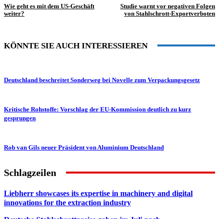
Wie geht es mit dem US-Geschäft
Studie warnt vor negativen Folgen
weiter?
von Stahlschrott-Exportverboten
KÖNNTE SIE AUCH INTERESSIEREN
Deutschland beschreitet Sonderweg bei Novelle zum Verpackungsgesetz
Kritische Rohstoffe: Vorschlag der EU-Kommission deutlich zu kurz
gesprungen
Rob van Gils neuer Präsident von Aluminium Deutschland
Schlagzeilen
Liebherr showcases its expertise in machinery and digital
innovations for the extraction industry