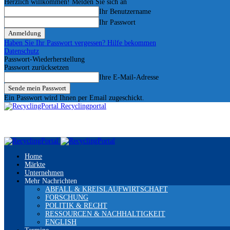
Herzlich willkommen! Melden Sie sich an
Ihr Benutzername
Ihr Passwort
Haben Sie Ihr Passwort vergessen? Hilfe bekommen
Datenschutz
Passwort-Wiederherstellung
Passwort zurücksetzen
Ihre E-Mail-Adresse
Ein Passwort wird Ihnen per Email zugeschickt.
Recyclingportal
Home
Märkte
Unternehmen
Mehr Nachrichten
ABFALL & KREISLAUFWIRTSCHAFT
FORSCHUNG
POLITIK & RECHT
RESSOURCEN & NACHHALTIGKEIT
ENGLISH