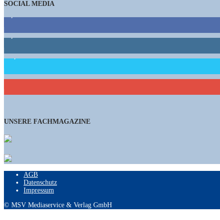
SOCIAL MEDIA
9,863
Fans
1,662
Follower
15,658
Follower
460
Abonnenten
UNSERE FACHMAGAZINE
AGB
Datenschutz
Impressum
© MSV Mediaservice & Verlag GmbH