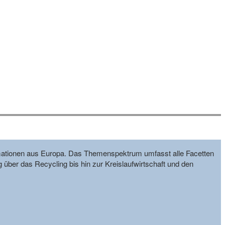
formationen aus Europa. Das Themenspektrum umfasst alle Facetten
g über das Recycling bis hin zur Kreislaufwirtschaft und den