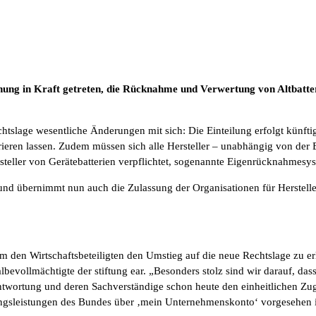
nung in Kraft getreten, die Rücknahme und Verwertung von Altbatt
htslage wesentliche Änderungen mit sich: Die Einteilung erfolgt künftig
ieren lassen. Zudem müssen sich alle Hersteller – unabhängig von der Ba
rsteller von Gerätebatterien verpflichtet, sogenannte Eigenrücknahmesy
dig und übernimmt nun auch die Zulassung der Organisationen für Herst
um den Wirtschaftsbeteiligten den Umstieg auf die neue Rechtslage zu er
bevollmächtigte der stiftung ear. „Besonders stolz sind wir darauf, da
rantwortung und deren Sachverständige schon heute den einheitlichen Z
tungsleistungen des Bundes über ‚mein Unternehmenskonto‘ vorgesehen i