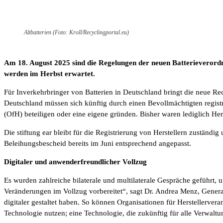
Altbatterien (Foto: Kroll/Recyclingportal.eu)
Am 18. August 2025 sind die Regelungen der neuen Batterieverord
werden im Herbst erwartet.
Für Inverkehrbringer von Batterien in Deutschland bringt die neue Rec
Deutschland müssen sich künftig durch einen Bevollmächtigten registr
(OfH) beteiligen oder eine eigene gründen. Bisher waren lediglich He
Die stiftung ear bleibt für die Registrierung von Herstellern zustän
Beleihungsbescheid bereits im Juni entsprechend angepasst.
Digitaler und anwenderfreundlicher Vollzug
Es wurden zahlreiche bilaterale und multilaterale Gespräche geführt, 
Veränderungen im Vollzug vorbereitet“, sagt Dr. Andrea Menz, General
digitaler gestaltet haben. So können Organisationen für Herstellerve
Technologie nutzen; eine Technologie, die zukünftig für alle Verwal