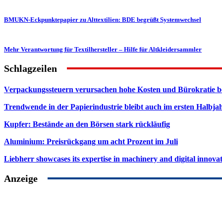
BMUKN-Eckpunktepapier zu Alttextilien: BDE begrüßt Systemwechsel
Mehr Verantwortung für Textilhersteller – Hilfe für Altkleidersammler
Schlagzeilen
Verpackungssteuern verursachen hohe Kosten und Bürokratie b
Trendwende in der Papierindustrie bleibt auch im ersten Halbja
Kupfer: Bestände an den Börsen stark rückläufig
Aluminium: Preisrückgang um acht Prozent im Juli
Liebherr showcases its expertise in machinery and digital innovat
Anzeige