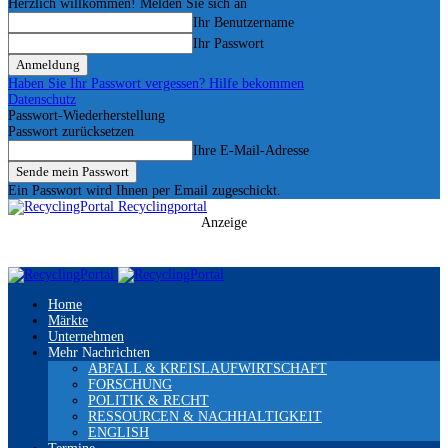
Herzlich willkommen! Melden Sie sich an
Ihr Benutzername
Ihr Passwort
Haben Sie Ihr Passwort vergessen? Hilfe bekommen
Datenschutz
Passwort-Wiederherstellung
Passwort zurücksetzen
Ihre E-Mail-Adresse
Ein Passwort wird Ihnen per Email zugeschickt.
Recyclingportal
Anzeige
Home
Märkte
Unternehmen
Mehr Nachrichten
ABFALL & KREISLAUFWIRTSCHAFT
FORSCHUNG
POLITIK & RECHT
RESSOURCEN & NACHHALTIGKEIT
ENGLISH