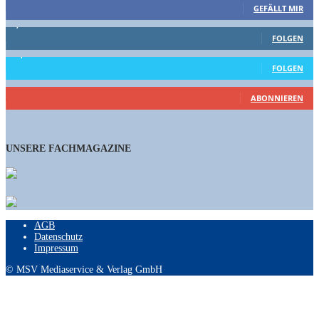
GEFÄLLT MIR
1,662
Follower
FOLGEN
15,658
Follower
FOLGEN
461
Abonnenten
ABONNIEREN
UNSERE FACHMAGAZINE
AGB
Datenschutz
Impressum
© MSV Mediaservice & Verlag GmbH