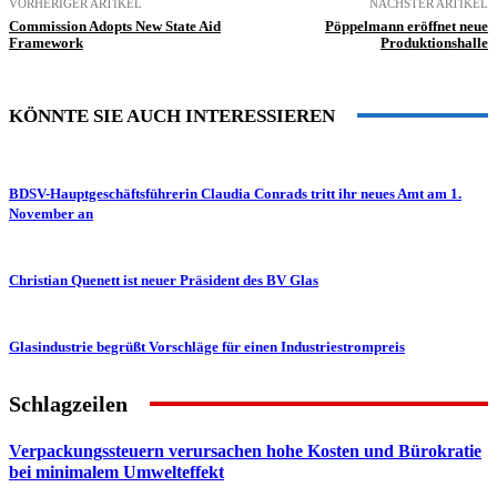
VORHERIGER ARTIKEL
NÄCHSTER ARTIKEL
Commission Adopts New State Aid
Pöppelmann eröffnet neue
Framework
Produktionshalle
KÖNNTE SIE AUCH INTERESSIEREN
BDSV-Hauptgeschäftsführerin Claudia Conrads tritt ihr neues Amt am 1.
November an
Christian Quenett ist neuer Präsident des BV Glas
Glasindustrie begrüßt Vorschläge für einen Industriestrompreis
Schlagzeilen
Verpackungssteuern verursachen hohe Kosten und Bürokratie
bei minimalem Umwelteffekt