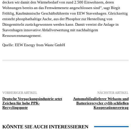
decken wir damit den Wärmebedarf von rund 2.500 Einwohnern, deren
Wohnungen bereits an das Fernwärmenetz angeschlossen sind“, sagt Birgit
Fröhlig, Kaufmännische Geschäftsführerin von EEW Stavenhagen. Gleichzeitig
entsteht phosphathaltige Asche, aus der Phosphor zur Herstellung von
Düngemitteln zurückgewonnen werden kann. Damit vereint die Anlage in
Stavenhagen innovative Abfallverwertung mit nachhaltigem
Ressourcenmanagement.
Quelle: EEW Energy from Waste GmbH
VORHERIGER ARTIKEL
NÄCHSTER ARTIKEL
Deutsche Verpackungsindustrie setzt
Automobilzulieferer Webasto und
Zeichen für hohe PPK-
Batterierecycler cylib schließen
Recyclingquote
Kooperationsvertrag
KÖNNTE SIE AUCH INTERESSIEREN