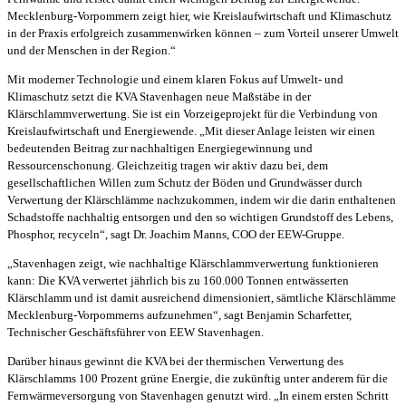
Mecklenburg-Vorpommern zeigt hier, wie Kreislaufwirtschaft und Klimaschutz
in der Praxis erfolgreich zusammenwirken können – zum Vorteil unserer Umwelt
und der Menschen in der Region.“
Mit moderner Technologie und einem klaren Fokus auf Umwelt- und
Klimaschutz setzt die KVA Stavenhagen neue Maßstäbe in der
Klärschlammverwertung. Sie ist ein Vorzeigeprojekt für die Verbindung von
Kreislaufwirtschaft und Energiewende. „Mit dieser Anlage leisten wir einen
bedeutenden Beitrag zur nachhaltigen Energiegewinnung und
Ressourcenschonung. Gleichzeitig tragen wir aktiv dazu bei, dem
gesellschaftlichen Willen zum Schutz der Böden und Grundwässer durch
Verwertung der Klärschlämme nachzukommen, indem wir die darin enthaltenen
Schadstoffe nachhaltig entsorgen und den so wichtigen Grundstoff des Lebens,
Phosphor, recyceln“, sagt Dr. Joachim Manns, COO der EEW-Gruppe.
„Stavenhagen zeigt, wie nachhaltige Klärschlammverwertung funktionieren
kann: Die KVA verwertet jährlich bis zu 160.000 Tonnen entwässerten
Klärschlamm und ist damit ausreichend dimensioniert, sämtliche Klärschlämme
Mecklenburg-Vorpommerns aufzunehmen“, sagt Benjamin Scharfetter,
Technischer Geschäftsführer von EEW Stavenhagen.
Darüber hinaus gewinnt die KVA bei der thermischen Verwertung des
Klärschlamms 100 Prozent grüne Energie, die zukünftig unter anderem für die
Fernwärmeversorgung von Stavenhagen genutzt wird. „In einem ersten Schritt