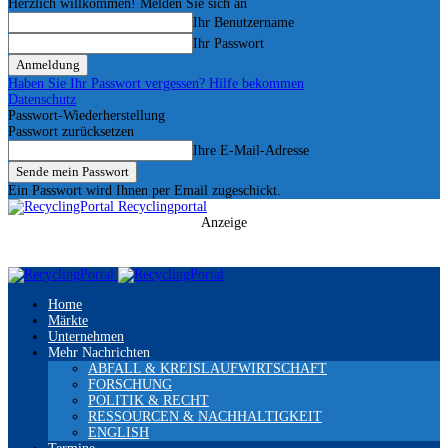
Herzlich willkommen! Melden Sie sich an
Ihr Benutzername
Ihr Passwort
Haben Sie Ihr Passwort vergessen? Hilfe bekommen
Datenschutz
Passwort-Wiederherstellung
Passwort zurücksetzen
Ihre E-Mail-Adresse
Ein Passwort wird Ihnen per Email zugeschickt.
Recyclingportal
Anzeige
Home
Märkte
Unternehmen
Mehr Nachrichten
ABFALL & KREISLAUFWIRTSCHAFT
FORSCHUNG
POLITIK & RECHT
RESSOURCEN & NACHHALTIGKEIT
ENGLISH