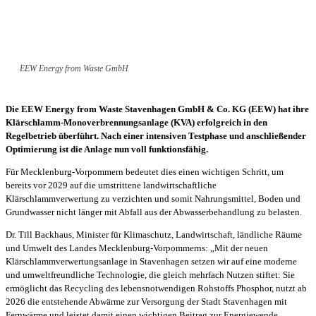
EEW Energy from Waste GmbH
Die EEW Energy from Waste Stavenhagen GmbH & Co. KG (EEW) hat ihre
Klärschlamm-Monoverbrennungsanlage (KVA) erfolgreich in den
Regelbetrieb überführt. Nach einer intensiven Testphase und anschließender
Optimierung ist die Anlage nun voll funktionsfähig.
Für Mecklenburg-Vorpommern bedeutet dies einen wichtigen Schritt, um
bereits vor 2029 auf die umstrittene landwirtschaftliche
Klärschlammverwertung zu verzichten und somit Nahrungsmittel, Boden und
Grundwasser nicht länger mit Abfall aus der Abwasserbehandlung zu belasten.
Dr. Till Backhaus, Minister für Klimaschutz, Landwirtschaft, ländliche Räume
und Umwelt des Landes Mecklenburg-Vorpommerns: „Mit der neuen
Klärschlammverwertungsanlage in Stavenhagen setzen wir auf eine moderne
und umweltfreundliche Technologie, die gleich mehrfach Nutzen stiftet: Sie
ermöglicht das Recycling des lebensnotwendigen Rohstoffs Phosphor, nutzt ab
2026 die entstehende Abwärme zur Versorgung der Stadt Stavenhagen mit
Fernwärme und leistet damit einen wichtigen Beitrag zur Energiewende.