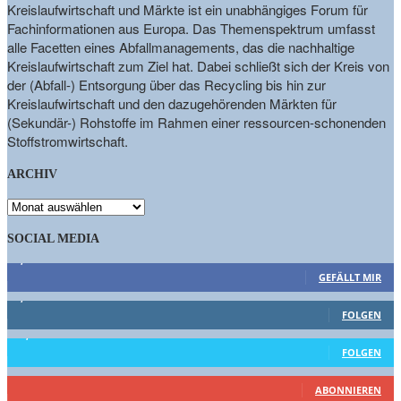
Kreislaufwirtschaft und Märkte ist ein unabhängiges Forum für
Fachinformationen aus Europa. Das Themenspektrum umfasst
alle Facetten eines Abfallmanagements, das die nachhaltige
Kreislaufwirtschaft zum Ziel hat. Dabei schließt sich der Kreis von
der (Abfall-) Entsorgung über das Recycling bis hin zur
Kreislaufwirtschaft und den dazugehörenden Märkten für
(Sekundär-) Rohstoffe im Rahmen einer ressourcen-schonenden
Stoffstromwirtschaft.
ARCHIV
ARCHIV
SOCIAL MEDIA
9,863
Fans
GEFÄLLT MIR
1,662
Follower
FOLGEN
15,658
Follower
FOLGEN
461
Abonnenten
ABONNIEREN