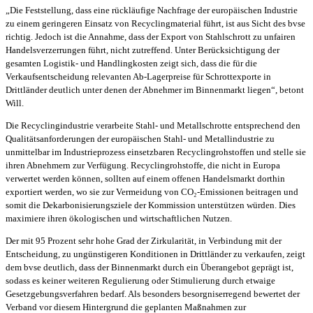
„Die Feststellung, dass eine rückläufige Nachfrage der europäischen Industrie
zu einem geringeren Einsatz von Recyclingmaterial führt, ist aus Sicht des bvse
richtig. Jedoch ist die Annahme, dass der Export von Stahlschrott zu unfairen
Handelsverzerrungen führt, nicht zutreffend. Unter Berücksichtigung der
gesamten Logistik- und Handlingkosten zeigt sich, dass die für die
Verkaufsentscheidung relevanten Ab-Lagerpreise für Schrottexporte in
Drittländer deutlich unter denen der Abnehmer im Binnenmarkt liegen“, betont
Will.
Die Recyclingindustrie verarbeite Stahl- und Metallschrotte entsprechend den
Qualitätsanforderungen der europäischen Stahl- und Metallindustrie zu
unmittelbar im Industrieprozess einsetzbaren Recyclingrohstoffen und stelle sie
ihren Abnehmern zur Verfügung. Recyclingrohstoffe, die nicht in Europa
verwertet werden können, sollten auf einem offenen Handelsmarkt dorthin
exportiert werden, wo sie zur Vermeidung von CO₂-Emissionen beitragen und
somit die Dekarbonisierungsziele der Kommission unterstützen würden. Dies
maximiere ihren ökologischen und wirtschaftlichen Nutzen.
Der mit 95 Prozent sehr hohe Grad der Zirkularität, in Verbindung mit der
Entscheidung, zu ungünstigeren Konditionen in Drittländer zu verkaufen, zeigt
dem bvse deutlich, dass der Binnenmarkt durch ein Überangebot geprägt ist,
sodass es keiner weiteren Regulierung oder Stimulierung durch etwaige
Gesetzgebungsverfahren bedarf. Als besonders besorgniserregend bewertet der
Verband vor diesem Hintergrund die geplanten Maßnahmen zur