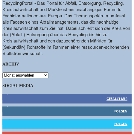
RecyclingPortal - Das Portal für Abfall, Entsorgung, Recycling,
Kreislaufwirtschaft und Märkte ist ein unabhängiges Forum für
Fachinformationen aus Europa. Das Themenspektrum umfasst
alle Facetten eines Abfallmanagements, das die nachhaltige
Kreislaufwirtschaft zum Ziel hat. Dabei schließt sich der Kreis von
der (Abfall-) Entsorgung über das Recycling bis hin zur
Kreislaufwirtschaft und den dazugehörenden Märkten für
(Sekundär-) Rohstoffe im Rahmen einer ressourcen-schonenden
Stoffstromwirtschaft.
ARCHIV
ARCHIV
SOCIAL MEDIA
9,863
Fans
GEFÄLLT MIR
1,662
Follower
FOLGEN
15,658
Follower
FOLGEN
460
Abonnenten