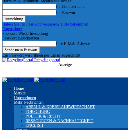
Herzlich willkommen! Melden Sie sich an
Ihr Benutzername
Ihr Passwort
Haben Sie Ihr Passwort vergessen? Hilfe bekommen
Datenschutz
Passwort-Wiederherstellung
Passwort zurücksetzen
Ihre E-Mail-Adresse
Ein Passwort wird Ihnen per Email zugeschickt.
Recyclingportal
Anzeige
Home
Märkte
Unternehmen
Mehr Nachrichten
ABFALL & KREISLAUFWIRTSCHAFT
FORSCHUNG
POLITIK & RECHT
RESSOURCEN & NACHHALTIGKEIT
ENGLISH