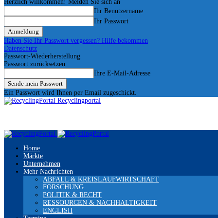
Herzlich willkommen! Melden Sie sich an
Ihr Benutzername
Ihr Passwort
Haben Sie Ihr Passwort vergessen? Hilfe bekommen
Datenschutz
Passwort-Wiederherstellung
Passwort zurücksetzen
Ihre E-Mail-Adresse
Ein Passwort wird Ihnen per Email zugeschickt.
Recyclingportal
Home
Märkte
Unternehmen
Mehr Nachrichten
ABFALL & KREISLAUFWIRTSCHAFT
FORSCHUNG
POLITIK & RECHT
RESSOURCEN & NACHHALTIGKEIT
ENGLISH