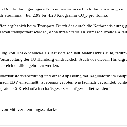
Durchschnitt geringere Emissionen verursacht als die Förderung von S
ch Strommix – bei 2,99 bis 4,23 Kilogramm CO₂e pro Tonne.
fen ergibt sich beim Transport. Durch das durch die Karbonatisierung
en transportiert werden, ohne ihren Status als klimaschützende Altern
ung von HMV-Schlacke als Baustoff schließt Materialkreisläufe, reduzi
e Ausarbeitung der TU Hamburg eindrücklich. Auch vor diesem Hintergrun
bereich endlich gehoben werden.
 Ersatzbaustoffverordnung und einer Anpassung der Regulatorik im Baup
ach EBV einschließt, ist ebenso geboten wie fachlich begründet. Schlie
rafen 45 Kreislaufwirtschaftsgesetz scharfgeschaltet werden.“
er von Müllverbrennungsschlacken