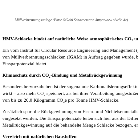
Müllverbrennungsanlage (Foto: ©Gabi Schoenemann /http://www.pixelio.de)
HMV-Schlacke bindet auf natürliche Weise atmosphärisches CO₂ u
Ein vom Institut für Circular Resource Engineering and Management (
von Müllverbrennungsschlacken (IGAM) in Auftrag gegeben wurde, be
Einsparpotenzial bietet.
Klimaschutz durch CO₂-Bindung und Metallrückgewinnung
Besonders hervorzuheben ist der sogenannte Karbonatisierungseffekt
wirkt – also mehr CO₂ speichert, als bei ihrer Verarbeitung ausgest
von bis zu 20,0 Kilogramm CO₂e pro Tonne HMV-Schlacke.
Zusätzlich spart die Rückgewinnung von Eisen- und Nichteisenmetalle
eingesetzt werden. Die Einsparpotenziale leiten sich hier aus der Di
Metallrückgewinnung auf die behandelte Menge Schlacke bezogen, er
Vergleich mit natürlichen Baustoffen