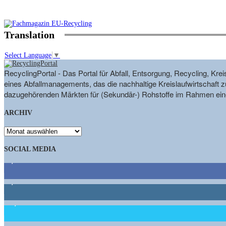
Translation
Select Language
▼
RecyclingPortal - Das Portal für Abfall, Entsorgung, Recycling, K
eines Abfallmanagements, das die nachhaltige Kreislaufwirtschaft zu
dazugehörenden Märkten für (Sekundär-) Rohstoffe im Rahmen eine
ARCHIV
ARCHIV
SOCIAL MEDIA
9,863
Fans
1,662
Follower
15,658
Follower
460
Abonnenten