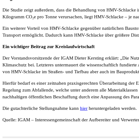
Die Studie zeigt außerdem, dass die Behandlung von HMV-Schlacke im 
Kilogramm CO₂e pro Tonne verursachen, liegt HMV-Schlacke – je na
Ein weiterer Vorteil von HMV-Schlacke gegenüber natürlichen Baustof
Transport ermöglicht. Dadurch kann HMV-Schlacke über größere Distanz
Ein wichtiger Beitrag zur Kreislaufwirtschaft
Der Vorstandsvorsitzende der IGAM Dieter Kersting erklärt: „Die Nutz
Klimaschutz bei. Letzteres untermauert die wissenschaftlich fundiert
von HMV-Schlacke im Straßen- und Tiefbau aber auch im Bauprodukt
Hierfür bedarf es einer zeitnahen praxisgerechten Überarbeitung der
Regelung zum Abfallende, welche unter anderem alle Materialklassen n
nachhaltigen öffentlichen Beschaffung durch eine Anpassung des Parag
Die gutachterliche Stellungnahme kann
hier
heruntergeladen werden.
Quelle: IGAM
–
Interessengemeinschaft der Aufbereiter und Verwert