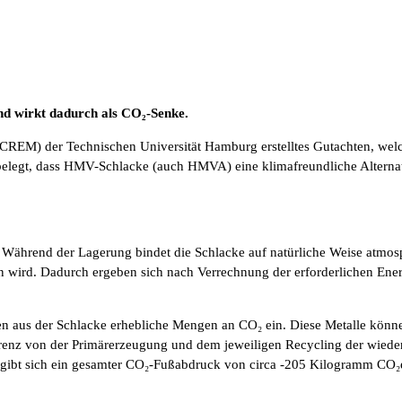
nd wirkt dadurch als CO₂-Senke.
CREM) der Technischen Universität Hamburg erstelltes Gutachten, welc
legt, dass HMV-Schlacke (auch HMVA) eine klimafreundliche Alternati
: Während der Lagerung bindet die Schlacke auf natürliche Weise atmo
oßen wird. Dadurch ergeben sich nach Verrechnung der erforderlichen E
n aus der Schlacke erhebliche Mengen an CO₂ ein. Diese Metalle können
fferenz von der Primärerzeugung und dem jeweiligen Recycling der wied
gibt sich ein gesamter CO₂-Fußabdruck von circa -205 Kilogramm CO₂