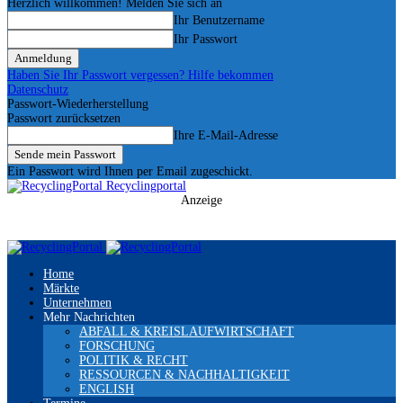
Herzlich willkommen! Melden Sie sich an
Ihr Benutzername
Ihr Passwort
Haben Sie Ihr Passwort vergessen? Hilfe bekommen
Datenschutz
Passwort-Wiederherstellung
Passwort zurücksetzen
Ihre E-Mail-Adresse
Ein Passwort wird Ihnen per Email zugeschickt.
Recyclingportal
Anzeige
Home
Märkte
Unternehmen
Mehr Nachrichten
ABFALL & KREISLAUFWIRTSCHAFT
FORSCHUNG
POLITIK & RECHT
RESSOURCEN & NACHHALTIGKEIT
ENGLISH