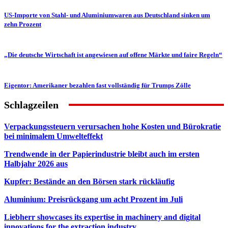
US-Importe von Stahl- und Aluminiumwaren aus Deutschland sinken um
zehn Prozent
„Die deutsche Wirtschaft ist angewiesen auf offene Märkte und faire Regeln“
Eigentor: Amerikaner bezahlen fast vollständig für Trumps Zölle
Schlagzeilen
Verpackungssteuern verursachen hohe Kosten und Bürokratie
bei minimalem Umwelteffekt
Trendwende in der Papierindustrie bleibt auch im ersten
Halbjahr 2026 aus
Kupfer: Bestände an den Börsen stark rückläufig
Aluminium: Preisrückgang um acht Prozent im Juli
Liebherr showcases its expertise in machinery and digital
innovations for the extraction industry