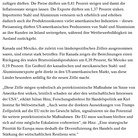
zufügen dürften. Die Preise dürften um 0,41 Prozent steigen und damit die
Inflationsrate steigen lassen. Die Exporte dürften um 1,37 Prozent sinken.
Importierter Stahl und Aluminium verteuern sich erheblich und erhöhen
dadurch auch die Produktionskosten vieler amerikanischer Industrien
–
diesen
Preisanstieg dürften US-amerikanischen Produzenten von Stahl und Aluminium
an ihre Kunden im Inland weitergeben, während ihre Wettbewerbsfähigkeit im
Ausland zurückgeht.
Kanada und Mexiko, die zuletzt von länderspezifischen Zöllen ausgenommen
waren, sind erneut stark betroffen. Für Kanada zeigen die Berechnungen einen
Rückgang des realen Bruttoinlandsproduktes um 0,39 Prozent, für Mexiko um
0,19 Prozent. Ein Großteil der kanadischen und mexikanischen Stahl- und
Aluminiumexporte geht direkt in den US-amerikanischen Markt, was diese
Länder besonders anfällig für die neuen Zölle macht.
„Diese Zölle mögen symbolisch als protektionistische Maßnahme im Sinne von
Amerika-first wirken, letztlich schaden sie aber den wirtschaftlichen Interessen
der USA“, erklärt Julian Hinz, Forschungsdirektor für Handelspolitik am Kiel
Institut für Weltwirtschaft. „Auch wenn die direkten Auswirkungen von Trumps
Zollpolitik auf die EU nicht ins Gewicht fallen, signalisieren sie das Potenzial
für weitere protektionistische Maßnahmen. Die EU muss wachsam bleiben und
sich auf eine mögliche Eskalation vorbereiten“, rät Hinz. „Eine strategische
Priorität für Europa muss deshalb die Diversifizierung des Handels und die
Stärkung der wirtschaftlichen Resilienz sein.“