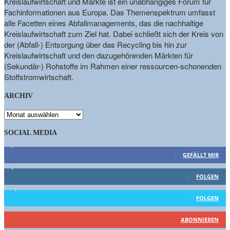
Kreislaufwirtschaft und Märkte ist ein unabhängiges Forum für
Fachinformationen aus Europa. Das Themenspektrum umfasst
alle Facetten eines Abfallmanagements, das die nachhaltige
Kreislaufwirtschaft zum Ziel hat. Dabei schließt sich der Kreis von
der (Abfall-) Entsorgung über das Recycling bis hin zur
Kreislaufwirtschaft und den dazugehörenden Märkten für
(Sekundär-) Rohstoffe im Rahmen einer ressourcen-schonenden
Stoffstromwirtschaft.
ARCHIV
ARCHIV
SOCIAL MEDIA
9,863
Fans
GEFÄLLT MIR
1,662
Follower
FOLGEN
15,658
Follower
FOLGEN
461
Abonnenten
ABONNIEREN