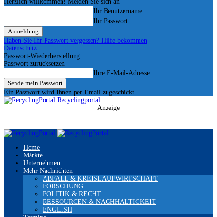
Herzlich willkommen! Melden Sie sich an
Ihr Benutzername
Ihr Passwort
Haben Sie Ihr Passwort vergessen? Hilfe bekommen
Datenschutz
Passwort-Wiederherstellung
Passwort zurücksetzen
Ihre E-Mail-Adresse
Ein Passwort wird Ihnen per Email zugeschickt.
Recyclingportal
Anzeige
Home
Märkte
Unternehmen
Mehr Nachrichten
ABFALL & KREISLAUFWIRTSCHAFT
FORSCHUNG
POLITIK & RECHT
RESSOURCEN & NACHHALTIGKEIT
ENGLISH