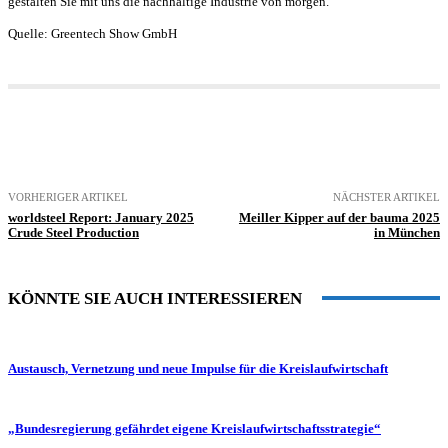
gestalten Sie mit uns die nachhaltige Industrie von morgen.
Quelle: Greentech Show GmbH
VORHERIGER ARTIKEL
NÄCHSTER ARTIKEL
worldsteel Report: January 2025
Meiller Kipper auf der bauma 2025
Crude Steel Production
in München
KÖNNTE SIE AUCH INTERESSIEREN
Austausch, Vernetzung und neue Impulse für die Kreislaufwirtschaft
„Bundesregierung gefährdet eigene Kreislaufwirtschaftsstrategie“