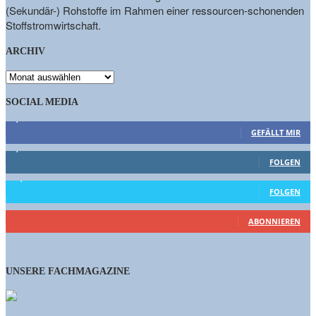
(Sekundär-) Rohstoffe im Rahmen einer ressourcen-schonenden
Stoffstromwirtschaft.
ARCHIV
ARCHIV
SOCIAL MEDIA
9,863
Fans
GEFÄLLT MIR
1,662
Follower
FOLGEN
15,658
Follower
FOLGEN
461
Abonnenten
ABONNIEREN
UNSERE FACHMAGAZINE