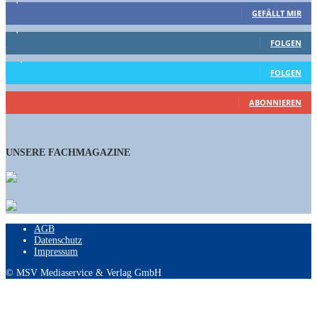
GEFÄLLT MIR
1,662
Follower
FOLGEN
15,658
Follower
FOLGEN
461
Abonnenten
ABONNIEREN
UNSERE FACHMAGAZINE
AGB
Datenschutz
Impressum
© MSV Mediaservice & Verlag GmbH