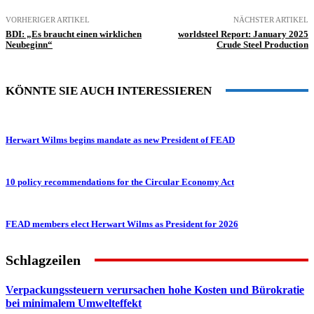
VORHERIGER ARTIKEL
NÄCHSTER ARTIKEL
BDI: „Es braucht einen wirklichen
worldsteel Report: January 2025
Neubeginn“
Crude Steel Production
KÖNNTE SIE AUCH INTERESSIEREN
Herwart Wilms begins mandate as new President of FEAD
10 policy recommendations for the Circular Economy Act
FEAD members elect Herwart Wilms as President for 2026
Schlagzeilen
Verpackungssteuern verursachen hohe Kosten und Bürokratie
bei minimalem Umwelteffekt