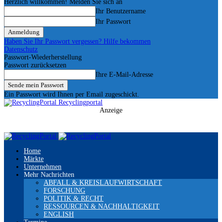
Herzlich willkommen! Melden Sie sich an
Ihr Benutzername
Ihr Passwort
Haben Sie Ihr Passwort vergessen? Hilfe bekommen
Datenschutz
Passwort-Wiederherstellung
Passwort zurücksetzen
Ihre E-Mail-Adresse
Ein Passwort wird Ihnen per Email zugeschickt.
Recyclingportal
Anzeige
Home
Märkte
Unternehmen
Mehr Nachrichten
ABFALL & KREISLAUFWIRTSCHAFT
FORSCHUNG
POLITIK & RECHT
RESSOURCEN & NACHHALTIGKEIT
ENGLISH