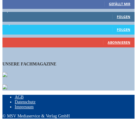
GEFÄLLT MIR
1,662
Follower
FOLGEN
15,658
Follower
FOLGEN
461
Abonnenten
ABONNIEREN
UNSERE FACHMAGAZINE
AGB
Datenschutz
Impressum
© MSV Mediaservice & Verlag GmbH