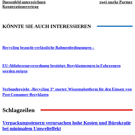
Duesenfeld unterzeichnen
zwei starke Partner
Kooperationsvertrag
KÖNNTE SIE AUCH INTERESSIEREN
Recycling braucht verlässliche Rahmenbedingungen –
EU-Altfahrzeugverordnung bestätigt: Rezyklatmengen in Fahrzeugen
werden steigen
Verbundprojekt „Recycling 3“ startet: Wissensplattform für den Einsatz von
Post-Consumer-Rezyklaten
Schlagzeilen
Verpackungssteuern verursachen hohe Kosten und Bürokratie
bei minimalem Umwelteffekt