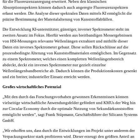
für die Fluoreszenzanregung erweitert. Neben den klassischen
Absorptionsspektren können dadurch auch angeregte Fluoreszenzspektren
erfasst werden. Die Analyse dieser spektralen Daten mittels KI ermöglicht die
präzise Bestimmung der Materialalterung von Kunststoffabfällen.
Die Entwicklung KI-unterstützter, günstiger, inverser Spektrometer steht im
zweiten Ansatz im Fokus. Hierfür werden aus breitbandigen Messergebnissen
von HSI-Messungen relevante Wellenlängen extrahiert und mithilfe dieser
Daten ein inverses Spektrometer gebaut. Diese sollen Rückschlüsse auf die
prozessbedingte Alterung von Kunststoffmaterialen ermöglichen. Im Gegensatz
zu einem Spektrometer, welches einen kompletten Wellenlängenbereich
abdeckt, deckt ein inverses Spektrometer nur gezielt einzelne
Wellenlängenbandbereiche ab. Dadurch können die Produktionskosten gesenkt
und ein breiter, industrieller Einsatz erreicht werden.
Großes wirtschaftliches Potenzial
„Mit den durch das Forschungsvorhaben gewonnen Erkenntnissen können
vielseitige wirtschaftliche Anwendungsfelder gefördert und KMUs der Weg hin
zur Circular Economy durch die optimale Nutzung von Sekundärkunststoffen
ermöglicht werden“, sagt Frank Stüpmann, Geschäftsführer der Silicann Systems
GmbH.
„Wir erhoffen uns, dass durch die Entwicklungen im Projekt unter anderem der
Verpackungssektor stark profitieren wird. Dieser erzeugt den größten Anteil an