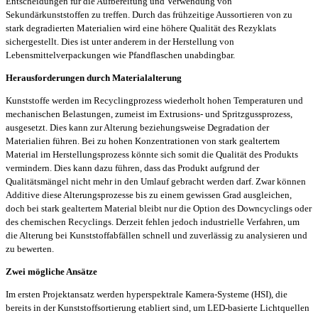
Entscheidungen für die Aufbereitung und Verwendung von
Sekundärkunststoffen zu treffen. Durch das frühzeitige Aussortieren von zu
stark degradierten Materialien wird eine höhere Qualität des Rezyklats
sichergestellt. Dies ist unter anderem in der Herstellung von
Lebensmittelverpackungen wie Pfandflaschen unabdingbar.
Herausforderungen durch Materialalterung
Kunststoffe werden im Recyclingprozess wiederholt hohen Temperaturen und
mechanischen Belastungen, zumeist im Extrusions- und Spritzgussprozess,
ausgesetzt. Dies kann zur Alterung beziehungsweise Degradation der
Materialien führen. Bei zu hohen Konzentrationen von stark gealtertem
Material im Herstellungsprozess könnte sich somit die Qualität des Produkts
vermindern. Dies kann dazu führen, dass das Produkt aufgrund der
Qualitätsmängel nicht mehr in den Umlauf gebracht werden darf. Zwar können
Additive diese Alterungsprozesse bis zu einem gewissen Grad ausgleichen,
doch bei stark gealtertem Material bleibt nur die Option des Downcyclings oder
des chemischen Recyclings. Derzeit fehlen jedoch industrielle Verfahren, um
die Alterung bei Kunststoffabfällen schnell und zuverlässig zu analysieren und
zu bewerten.
Zwei mögliche Ansätze
Im ersten Projektansatz werden hyperspektrale Kamera-Systeme (HSI), die
bereits in der Kunststoffsortierung etabliert sind, um LED-basierte Lichtquellen