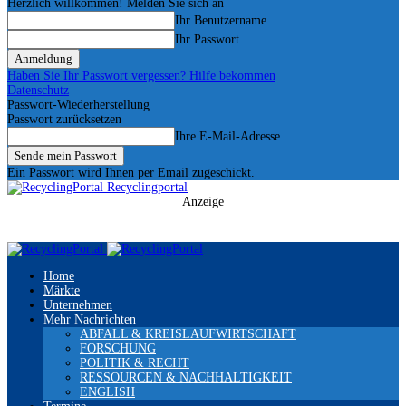
Herzlich willkommen! Melden Sie sich an
Ihr Benutzername
Ihr Passwort
Haben Sie Ihr Passwort vergessen? Hilfe bekommen
Datenschutz
Passwort-Wiederherstellung
Passwort zurücksetzen
Ihre E-Mail-Adresse
Ein Passwort wird Ihnen per Email zugeschickt.
Recyclingportal
Anzeige
Home
Märkte
Unternehmen
Mehr Nachrichten
ABFALL & KREISLAUFWIRTSCHAFT
FORSCHUNG
POLITIK & RECHT
RESSOURCEN & NACHHALTIGKEIT
ENGLISH