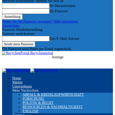
Herzlich willkommen! Melden Sie sich an
Ihr Benutzername
Ihr Passwort
Haben Sie Ihr Passwort vergessen? Hilfe bekommen
Datenschutz
Passwort-Wiederherstellung
Passwort zurücksetzen
Ihre E-Mail-Adresse
Ein Passwort wird Ihnen per Email zugeschickt.
Recyclingportal
Anzeige
Home
Märkte
Unternehmen
Mehr Nachrichten
ABFALL & KREISLAUFWIRTSCHAFT
FORSCHUNG
POLITIK & RECHT
RESSOURCEN & NACHHALTIGKEIT
ENGLISH