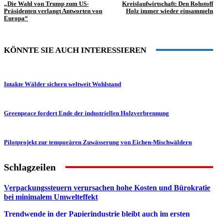
„Die Wahl von Trump zum US-
Kreislaufwirtschaft: Den Rohstoff
Präsidenten verlangt Antworten von
Holz immer wieder einsammeln
Europa“
KÖNNTE SIE AUCH INTERESSIEREN
Intakte Wälder sichern weltweit Wohlstand
Greenpeace fordert Ende der industriellen Holzverbrennung
Pilotprojekt zur temporären Zuwässerung von Eichen-Mischwäldern
Schlagzeilen
Verpackungssteuern verursachen hohe Kosten und Bürokratie
bei minimalem Umwelteffekt
Trendwende in der Papierindustrie bleibt auch im ersten