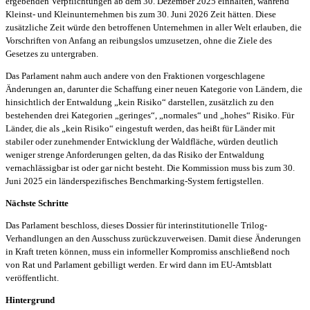
ergebenden Verpflichtungen ab dem 30. Dezember 2025 einhalten, während
Kleinst- und Kleinunternehmen bis zum 30. Juni 2026 Zeit hätten. Diese
zusätzliche Zeit würde den betroffenen Unternehmen in aller Welt erlauben, die
Vorschriften von Anfang an reibungslos umzusetzen, ohne die Ziele des
Gesetzes zu untergraben.
Das Parlament nahm auch andere von den Fraktionen vorgeschlagene
Änderungen an, darunter die Schaffung einer neuen Kategorie von Ländern, die
hinsichtlich der Entwaldung „kein Risiko“ darstellen, zusätzlich zu den
bestehenden drei Kategorien „geringes“, „normales“ und „hohes“ Risiko. Für
Länder, die als „kein Risiko“ eingestuft werden, das heißt für Länder mit
stabiler oder zunehmender Entwicklung der Waldfläche, würden deutlich
weniger strenge Anforderungen gelten, da das Risiko der Entwaldung
vernachlässigbar ist oder gar nicht besteht. Die Kommission muss bis zum 30.
Juni 2025 ein länderspezifisches Benchmarking-System fertigstellen.
Nächste Schritte
Das Parlament beschloss, dieses Dossier für interinstitutionelle Trilog-
Verhandlungen an den Ausschuss zurückzuverweisen. Damit diese Änderungen
in Kraft treten können, muss ein informeller Kompromiss anschließend noch
von Rat und Parlament gebilligt werden. Er wird dann im EU-Amtsblatt
veröffentlicht.
Hintergrund