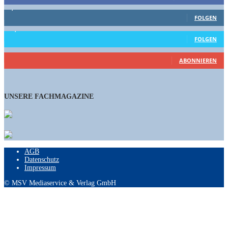
1,662
Follower
FOLGEN
15,658
Follower
FOLGEN
461
Abonnenten
ABONNIEREN
UNSERE FACHMAGAZINE
AGB
Datenschutz
Impressum
© MSV Mediaservice & Verlag GmbH